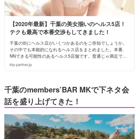
【2020年最新】千葉の美女揃いのヘルス5店！
テクも最高で本番交渉もしてきました！
千葉の街にヘルス店がいくつかあるのをご存知でしょうか。
その中でも本能的になれるヘルス店をまとめました。本番、
NNできる可能性のあるヘルス5店舗です。普通じゃ満足でき
ない方におすすめな記事となるでしょう！千葉の美女と最高
trip-partner.jp
の時間を楽しくためにもしっかり下調べしましょう！
千葉のmembers’BAR MKで下ネタ会
話を盛り上げてきた！