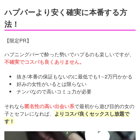
ハプバーより安く確実に本番する方
法！
【限定PR】
ハプニングバーで酔った勢いでハプるのも楽しいですが、
不確実でコスパも良くありません。
抜き/本番の保証もないのに最低でも1∼2万円かかる
好みの女性がいるとは限らない
ナンパなので高いコミュ力が必要
それなら
匿名性の高い出会い系
で最初から遊び目的の女の
子とセフレになれば、
よりコスパ良くセックスし放題で
す！
https://pcmax.jp/lp/?