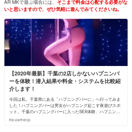
AR MKで遊ぶ場合には、
そこまで料金は心配する必要がな
いと思いますので、ぜひ気軽に遊んでみてくださいね。
【2020年最新】千葉の2店しかないハプニンバ
ーを体験！潜入結果や料金・システムを比較紹
介します！
今回は私、千葉県にある「ハプニングバーに」へ行ってみま
した！ハプニングバーは男女がハプニング起こす夜遊びスポ
ット。千葉のハプニングバーに入ったSEX体験、ハプニング
についてのアドバイス、女性の気になる料金などを紹介しま
trip-partner.jp
すね。