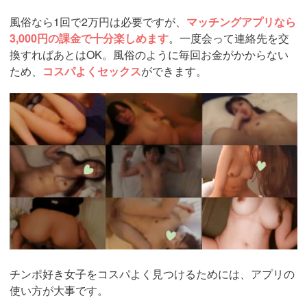
風俗なら1回で2万円は必要ですが、
マッチングアプリなら
3,000円の課金で十分楽しめます
。一度会って連絡先を交
換すればあとはOK。風俗のように毎回お金がかからない
ため、
コスパよくセックス
ができます。
https://pcmax.jp/lp/?
ad_id=rm307152
チンポ好き女子をコスパよく見つけるためには、アプリの
使い方が大事です。