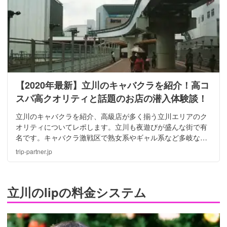
【2020年最新】立川のキャバクラを紹介！高コ
スパ高クオリティと話題のお店の潜入体験談！
立川のキャバクラを紹介、高級店が多く揃う立川エリアのク
オリティについてレポします。立川も夜遊びが盛んな街で有
名です。キャバクラ激戦区で熟女系やギャル系など多岐なジ
ャンルがあります。都心に比べてコスパも良く1時間で4000
trip-partner.jp
円で遊べるという破格のお店もあるので要チェックです！
立川のlipの料金システム