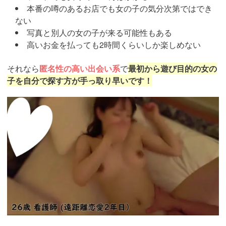
本番の噂のあるお店でも女の子の気分次第ではでき
ない
写真と別人の女の子が来る可能性もある
高いお金を払っても2時間くらいしか楽しめない
それなら
匿名性の高い出会い系
で
最初から遊び目的の女の
子を自分で探す方が手っ取り早いです！
https://pcmax.jp/lp/?
ad_id=rm307152