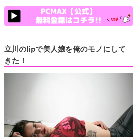
https://pcmax.jp/lp/?
ad_id=rm307152
プロフの写真は必ず清潔感のある顔写真を設定する
余裕のある男を演出するためがっつかない
マッチしたらLINEかカカオに移動するのが節約のコ
ツ