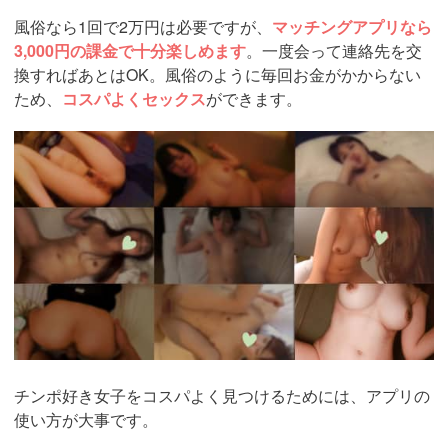
昔、AV女優の紗倉まなさんがテレビで、
AV女優もマッチ
ングアプリを使っている
と暴露し話題になったこと、覚え
ていますか？
一昔前は、危険やサクラの印象が強くメジャーではなかっ
たですが、最近はもはや常識化して、
日本人の若者の7割
は出会い系を利用
しているそう。
当然、
大人の関係目的で集まっているアプリも存在
しま
す。