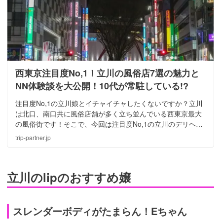
西東京注目度No,1！立川の風俗店7選の魅力と
NN体験談を大公開！10代が常駐している!?
注目度No,1の立川娘とイチャイチャしたくないですか？立川
は北口、南口共に風俗店舗が多く立ち並んでいる西東京最大
の風俗街です！そこで、今回は注目度No,1の立川のデリヘ
ル、ピンサロ、ホテヘルの人気店舗を紹介すると共に、体験
trip-partner.jp
談も一緒のご紹介致します。
立川のlipのおすすめ嬢
スレンダーボディがたまらん！Eちゃん