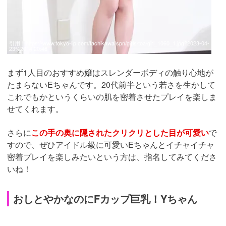
引用：
https://www.tokyo-lip.com/tachikawa/spn/girls/toa/girl_1060_1.jpg?2023-04-
23%2014:20:48
まず1人目のおすすめ嬢はスレンダーボディの触り心地が
たまらないEちゃんです。20代前半という若さを生かして
これでもかというくらいの肌を密着させたプレイを楽しま
せてくれます。
さらに
この手の奥に隠されたクリクリとした目が可愛い
で
すので、ぜひアイドル級に可愛いEちゃんとイチャイチャ
密着プレイを楽しみたいという方は、指名してみてくださ
いね！
おしとやかなのにFカップ巨乳！Yちゃん