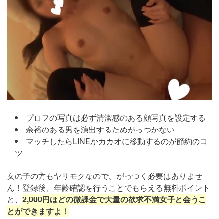
ホームページはこちら！
コスパ×タイパ◎素人とセックスする
方法！
【限定PR】
PCMAX
は匿名性の高い出会い系アプリで、「彼氏持ち・
人妻」など絶対に身バレしたくないけれど、パートナーと
のセックスに不満がある女性会員の登録が急増中！
彼女らは真剣な出会いではなく、都合の良い関係を求めて
登録している女性が多いため
身体の相性が最重要！
フィーリングが合えば即ホテルに行く流れが珍しくありま
せん。