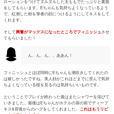
のブラジャーを外しておっぱいに吸い付くと、可愛い声で
鳴いてくれるEちゃん。まさにEちゃんの体を蹂躙するよ
うにしてせめていきました。
あん！筆者さん、気持ちよすぎ・・・
そしてクンニへと発展していき、Eちゃんはここで果てて
くれました。たっぷりと気持ちよくしたお礼ということ
で、こちらも仁王立ちフェラや乳首舐めを堪能させてもら
いました。こんな美人にフェラをしてもらうのはいつぶり
でしょうか・・・。
やっぱり美人にフェラをしてもらうのは興奮するもので、
特に仁王立ちフェラで上目遣いの顔を見ているとすぐに出
したくなっちゃいます。
しかしここは我慢して小休止を挟
んでから、素股をお願いしてみました！