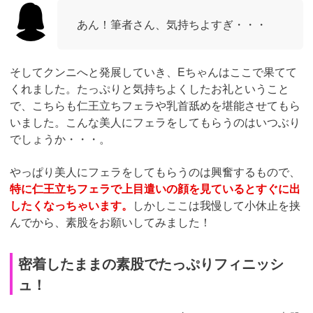
最近筆者は体を鍛えていたのでその点を褒めてくれると、
一気に嬉しくなってしまいましたね。ルックスだけでなく
て男性の心を掴むのにも長けているとは・・・
良い意味で
魔女のような女性
ですね！
そしてお互いの体をふきふきしてからシャワーを出て行き
ました。先にベッドでまっていると、思わず初セックスの
ようにドキドキしている筆者がいることに気づきました。
美女の体を蹂躙するように攻めまくる筆者
Eちゃんがベッドに来るなり押し倒すようにしてディープ
キスをしていきました。早くこの美人を堪能したくてたま
らなかったんですよね。Eちゃんはキスを迎え入れてくれ
て、
おまけに筆者の股間をサワサワと刺激
してくれます。
さらに服を脱がすとピンク色の下着がとても可愛らしく
て、余計に興奮が強くなってしまいます。そしてEちゃん