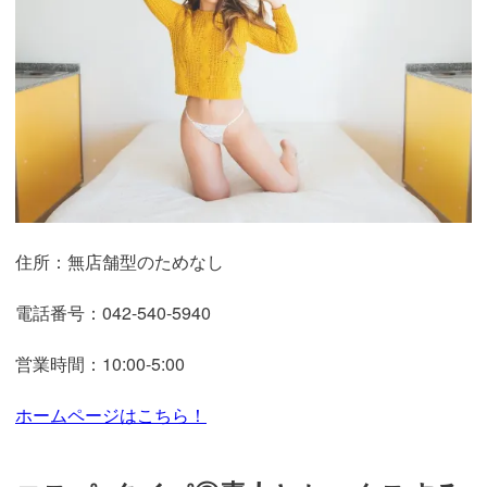
引用：
https://www.tachikawa-lip.com/spn/girls/yuuri/girl_688_1.jpg?2020-06-11%201
3:18:48
2人目のおすすめ嬢はおしとやかな雰囲気なのにおっぱい
は主張が強いFカップです。ルックスはもちろんのこと、
巨乳やむっちりボディを生かした圧巻のプレイ
が特徴的で
す。
lipでは意外と巨乳の嬢が少ないのですが、その中でも際立
って美乳かつ巨乳なのがYちゃんでしょう。ぜひ巨乳と気
持ちよくなりたいという方は、Yちゃんを指名してみてく
ださいね！
立川のlipのアクセス・電話番号・営業
時間