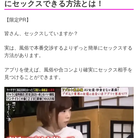
ということでプレイが終わった後はまたシャワーを浴びて
いきました。最後はEちゃんがホテルの扉の前でディープ
キス&背後からのハグをしてくれました。
これはもうリピ
ートするしかねえ！
絶対リピートするという決意を胸に帰路へ
さて今回は美人な素人がたくさん在籍しているlipで遊んで
きました。相手をしてくれたEちゃんが美人すぎて、本当
に終始息子がビンビンでしたね・・・。さらにテクニック
もかなりあったので、たっぷりと気持ちよくなることがで
きました。
lipは今回選んだコースよりもさらに上のコースがあるの
で、次はそちらも試してみたいですね。
若い女性とヘルス
プレイを楽しみたいという方にはとてもおすすめできるお
店
ですので、ぜひそこのあなたもlipで遊んでみてください
ね！