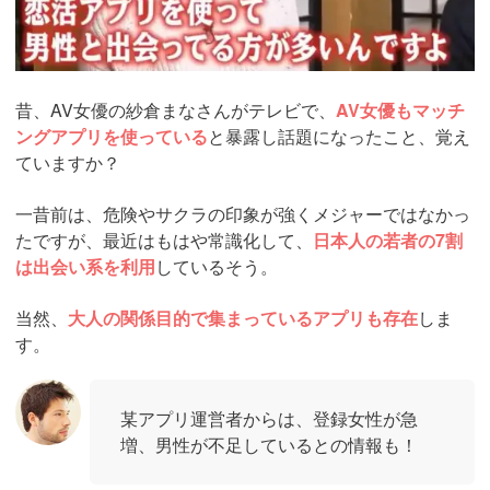
【AV女優紗倉○も利用】風俗より簡単
にセックスできる方法とは！
【限定PR】
皆さん、セックスしていますか？
実は、風俗で本番交渉するよりずっと簡単にセックスする
方法があります。
アプリを使えば、風俗や合コンより確実にセックス相手を
見つけることができます。
https://pcmax.jp/lp/?
ad_id=rm307152