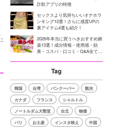
詐欺アプリの特徴
セックスより気持ちいいオナホラ
ンキング12選！さらに感度UPの
ン
裏アイテム4選も紹介！
、
2026年本当に買うべきおすすめ媚
に
薬13選！成分情報・使用感・効
果・コスパ・口コミ・Q&A全てを
網羅！
Tag
韓国
台湾
バンクーバー
観光
カナダ
フランス
シャルトル
ノートルダム大聖堂
台北
物価
パリ
お土産
インスタ映え
中国