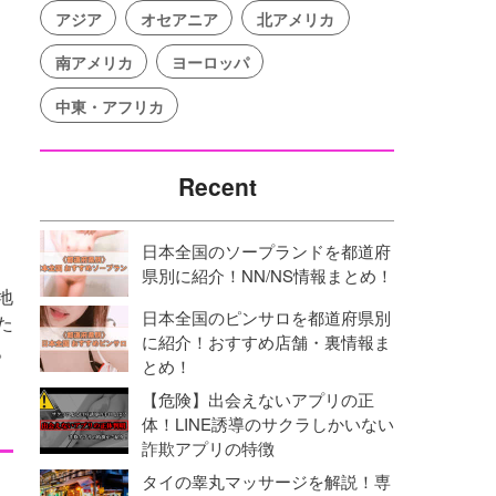
アジア
オセアニア
北アメリカ
南アメリカ
ヨーロッパ
中東・アフリカ
Recent
日本全国のソープランドを都道府
県別に紹介！NN/NS情報まとめ！
地
日本全国のピンサロを都道府県別
た
に紹介！おすすめ店舗・裏情報ま
。
とめ！
【危険】出会えないアプリの正
体！LINE誘導のサクラしかいない
詐欺アプリの特徴
タイの睾丸マッサージを解説！専