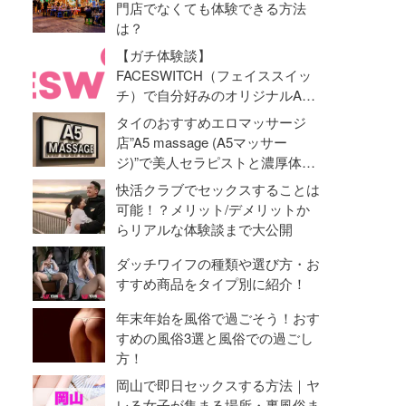
門店でなくても体験できる方法
は？
【ガチ体験談】
FACESWITCH（フェイススイッ
チ）で自分好みのオリジナルAV
動画を作成！オナニーライフに革
タイのおすすめエロマッサージ
命勃発！
店”A5 massage (A5マッサー
ジ)”で美人セラピストと濃厚体験
【抜き・本番】
快活クラブでセックスすることは
可能！？メリット/デメリットか
らリアルな体験談まで大公開
ダッチワイフの種類や選び方・お
すすめ商品をタイプ別に紹介！
年末年始を風俗で過ごそう！おす
すめの風俗3選と風俗での過ごし
方！
岡山で即日セックスする方法｜ヤ
レる女子が集まる場所・裏風俗ま