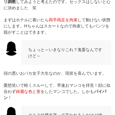
リ調教
してみようと考えたのです。セックスはしないと心
に決めました 笑
まずはホテルに着いたら
両手両足を拘束
して動けない状態
にします。Hちゃんはスカートなので拘束してもパンツを
脱がすことはできます。
ちょっと～いきなりこれ？鬼畜なんです
けど～
頭の悪いおバカ女子大生なのか、現状を喜んでいます。
愛想笑いで軽くスルーして、早速おマンコを拝見！顔に似
合わず
綺麗な色と形
をしたマンコでした。しかも
パイパ
ン
！
どう？結構名器って言われるんだけど綺