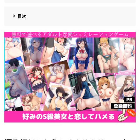
目次
https://cv-
measurement.com/ad/p/r?
medium=191&ad=1692&creative=1386