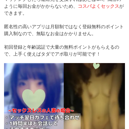
ように毎回お金がかからないため、
コスパよくセックス
が
できます。
匿名性の高いアプリは月額制ではなく登録無料のポイント
購入制なので、無駄なお金はかかりません。
初回登録と年齢認証で大量の無料ポイントがもらえるの
で、上手く使えばタダでアポ取りが可能です！
https://pcmax.jp/lp/?
ad_id=rm307152