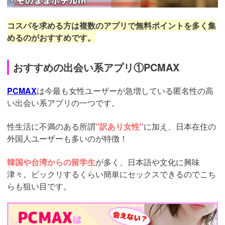
コスパを求める方は複数のアプリで無料ポイントを多く集
めるのがおすすめです。
おすすめの出会い系アプリ①PCMAX
PCMAX
は今最も女性ユーザーが急増している匿名性の高
い出会い系アプリの一つです。
性生活に不満のある所謂
"訳あり女性"
に加え、日本在住の
外国人ユーザーも多いのが特徴！
韓国や台湾からの留学生
が多く、日本語や文化に興味
津々。ビックリするくらい簡単にセックスできるのでこち
らも狙い目です。
https://pcmax.jp/lp/?
ad_id=rm307152