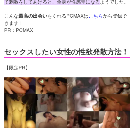
て刺激をしてあげると、全身が性感帯になる
ようでした。
こんな
最高の出会い
をくれるPCMAXは
こちら
から登録で
きます！
PR：PCMAX
セックスしたい女性の性欲発散方法！
【限定PR】
https://pcmax.jp/lp/?
ad_id=rm307152