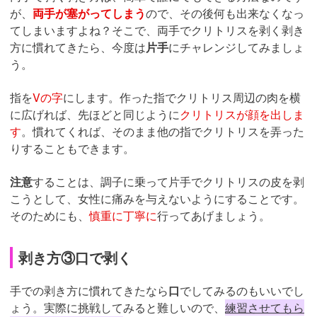
が、
両手が塞がってしまう
ので、その後何も出来なくなっ
てしまいますよね？そこで、両手でクリトリスを剥く剥き
方に慣れてきたら、今度は
片手
にチャレンジしてみましょ
う。
指を
Vの字
にします。作った指でクリトリス周辺の肉を横
に広げれば、先ほどと同じように
クリトリスが顔を出しま
す
。慣れてくれば、そのまま他の指でクリトリスを弄った
りすることもできます。
注意
することは、調子に乗って片手でクリトリスの皮を剥
こうとして、女性に痛みを与えないようにすることです。
そのためにも、
慎重に丁寧に
行ってあげましょう。
剥き方③口で剥く
手での剥き方に慣れてきたなら
口
でしてみるのもいいでし
ょう。実際に挑戦してみると難しいので、
練習させてもら