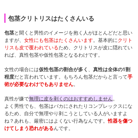
包茎クリトリスはたくさんいる
包茎
と聞くと男性のイメージを抱く人がほとんどだと思い
ますが、
女性にも包茎はたくさんいます
。基本的に
クリト
リスも皮で覆われている
ため、クリトリスが皮に隠れてい
れば、真性包茎や仮性包茎となるわけです。
女性の場合には
仮性包茎の割合が多く
、
真性は全体の1割
程度
だと言われています。もちろん包茎だからと言って
手
術が必要なわけでもありません
。
真性が嫌で
無理に皮を剥くのはおすすめしません
。
よく男性でも、包茎はバカにされたりコンプレックスにな
るため、自分で無理やり剥こうとしている人がいますよ
ね？あれも、厳密にはよくない行為なんです。
性器を傷つ
けてしまう恐れがある
んです。