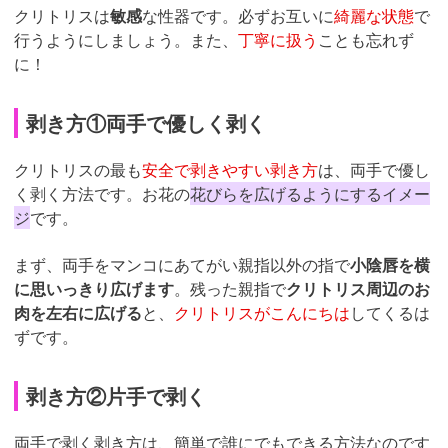
クリトリスは
敏感
な性器です。必ずお互いに
綺麗な状態
で
行うようにしましょう。また、
丁寧に扱う
ことも忘れず
に！
剥き方①両手で優しく剥く
クリトリスの最も
安全で剥きやすい剥き方
は、両手で優し
く剥く方法です。お花の
花びらを広げるようにするイメー
ジ
です。
まず、両手をマンコにあてがい親指以外の指で
小陰唇を横
に思いっきり広げます
。残った親指で
クリトリス周辺のお
肉を左右に広げる
と、
クリトリスがこんにちは
してくるは
ずです。
剥き方②片手で剥く
両手で剥く剥き方は、簡単で誰にでもできる方法なのです