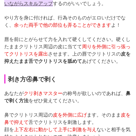
いながらスキルアップ
するのがいいでしょう。
やり方を身に付ければ、行為そのものがエロいだけでな
く、
余った両手で他の部位も弄ることができます
よ！
唇を前にとがらせて力を入れて硬くしてください。硬くし
たままクリトリス周辺の皮に当てて
周りを外側に引っ張っ
てクリトリスを露出
させます。上の唇でクリトリスの
皮を
抑えたまま舌でクリトリスを舐めて
あげてください。
剥き方④鼻で剥く
あなたが
クリ剥きマスター
の称号が欲しいのであれば、
鼻
で剥く方法
をぜひ覚えてください。
鼻でクリトリス周辺の
皮を外側に広げ
ます。そのまま
皮を
鼻で抑えて
舌でクリトリスを刺激します。
顔を
上下左右に動かして上手に刺激を与え
ないと相手を気