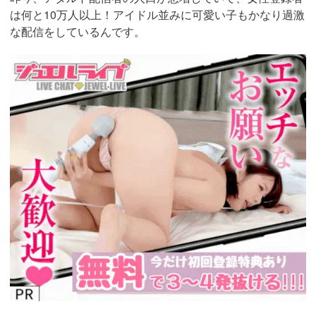
は何と10万人以上！アイドル並みに可愛い子もかなり過激
な配信をしているんです。
https://www.j-
live.tv/LiveChat/acs.php?
si=jwchatt&pid=MLA5661_0003&pa=lp33.php