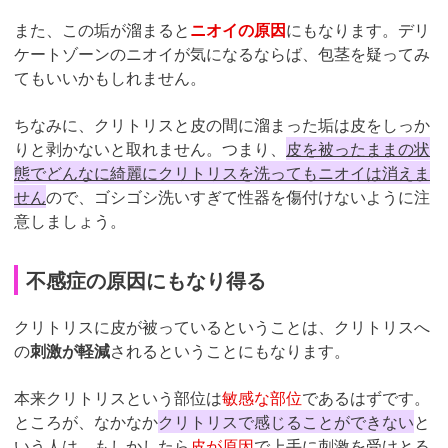
また、この垢が溜まると
ニオイの原因
にもなります。デリ
ケートゾーンのニオイが気になるならば、包茎を疑ってみ
てもいいかもしれません。
ちなみに、クリトリスと皮の間に溜まった垢は皮をしっか
りと剥かないと取れません。つまり、
皮を被ったままの状
態でどんなに綺麗にクリトリスを洗ってもニオイは消えま
せん
ので、ゴシゴシ洗いすぎて性器を傷付けないように注
意しましょう。
不感症の原因にもなり得る
クリトリスに皮が被っているということは、クリトリスへ
の
刺激が軽減
されるということにもなります。
本来クリトリスという部位は
敏感な部位
であるはずです。
ところが、なかなか
クリトリスで感じることができない
と
いう人は、もしかしたら
皮が原因
で上手に刺激を受けとる