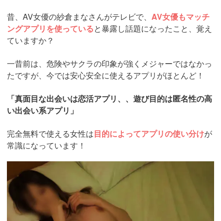
昔、AV女優の紗倉まなさんがテレビで、
AV女優もマッチ
ングアプリを使っている
と暴露し話題になったこと、覚え
ていますか？
一昔前は、危険やサクラの印象が強くメジャーではなかっ
たですが、今では安心安全に使えるアプリがほとんど！
「真面目な出会いは恋活アプリ、、遊び目的は匿名性の高
い出会い系アプリ」
完全無料で使える女性は
目的によってアプリの使い分け
が
常識になっています！
https://pcmax.jp/lp/?
ad_id=rm307152