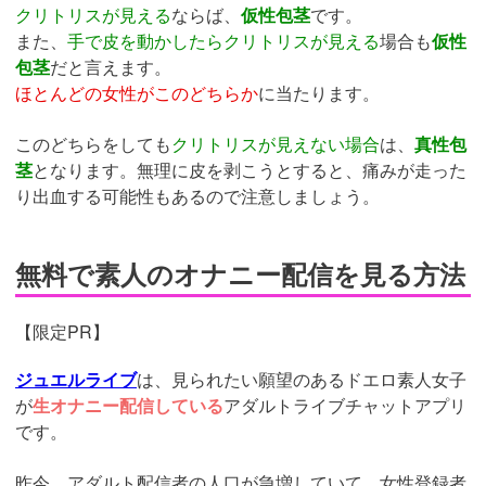
クリトリスが見える
ならば、
仮性包茎
です。
また、
手で皮を動かしたらクリトリスが見える
場合も
仮性
包茎
だと言えます。
ほとんどの女性がこのどちらか
に当たります。
このどちらをしても
クリトリスが見えない場合
は、
真性包
茎
となります。無理に皮を剥こうとすると、痛みが走った
り出血する可能性もあるので注意しましょう。
無料で素人のオナニー配信を見る方法
【限定PR】
ジュエルライブ
は、見られたい願望のあるドエロ素人女子
が
生オナニー配信している
アダルトライブチャットアプリ
です。
昨今、アダルト配信者の人口が急増していて、女性登録者