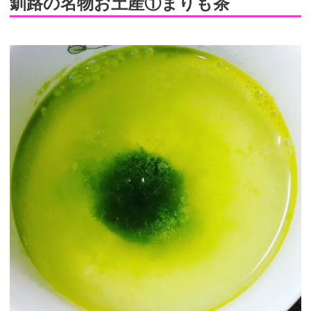
釧路の名物お土産①まりも茶