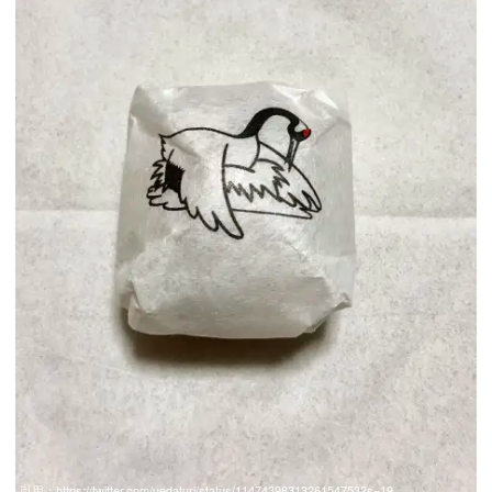
引用：
https://twitter.com/uedaturi/status/1147439831326154753?s=19