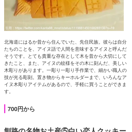
引用：
https://twitter.com/kanta88_mnst/status/1119881450168283136?s=19
北海道にはるか昔から住んでいた、先住民族。彼らは自分
たちのことを、アイヌ語で人間を意味するアイヌと呼んだ
そうです。とても貴重な存在として木を昔から大切にして
きたこと、また、アイヌの紋様をその木に刻んだ、美しい
木彫りがあります。一彫り一彫り手作業で、細かい職人の
技が光る彫刻。置き物からキーホルダーまで、いろんなア
イヌ木彫りアイテムがあるので、手軽に買うことができま
す。
700円から
釧路の名物お土産⑤白い恋人クッキー