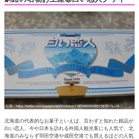
引用：
https://twitter.com/kawatana000/status/1197395050495238151?s=19
北海道の代表的なお菓子といえば、言わずと知れた銘品が
白い恋人。今や日本を訪れる外国人観光客にも人気で、北
海道のみならず羽田空港や成田空港でも買えるほどの人気