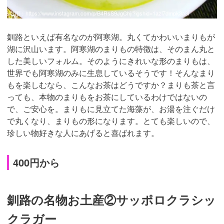
引用：
https://www.instagram.com/p/B4RsS9JgChj/?igshid=1azl7dmpk3a3l
釧路といえば有名なのが阿寒湖。丸くてかわいいまりもが
湖に沢山います。阿寒湖のまりもの特徴は、そのまん丸と
した美しいフォルム。そのようにきれいな形のまりもは、
世界でも阿寒湖のみに生息しているそうです！そんなまり
もを楽しむなら、こんなお茶はどうですか？まりも茶と言
っても、本物のまりもをお茶にしているわけではないの
で、ご安心を。まりもに見立てた海藻が、お湯を注ぐだけ
で丸くなり、まりもの形になります。とても楽しいので、
珍しい物好きな人にあげると喜ばれます。
400円から
釧路の名物お土産②サッポロクラシッ
クラガー