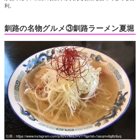
利。
釧路の名物グルメ③釧路ラーメン夏堀
引用：
https://www.instagram.com/p/B2vv9eaJHV7/?igshid=1asqmv6g8z6yq