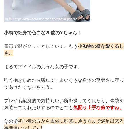
引用：
https://www.zero-one-web.com/detail.php?no=1150
小柄で細身で色白な20歳のYちゃん！
童顔で眼がクリっとしていて、もう
小動物の様な愛くるし
さ。
まるでアイドルのような女の子です。
強く抱きしめたら壊れてしまいそうな身体の華奢さに守っ
てあげたくなっちゃう。
プレイも献身的で気持ちいい所を探してくれたり、体勢を
気遣ってくれたりするのでとても
気配り上手な娘ですね。
なので
初心者の方から風俗に頻繁に通う方まで満足出来る
事間違いなしです!