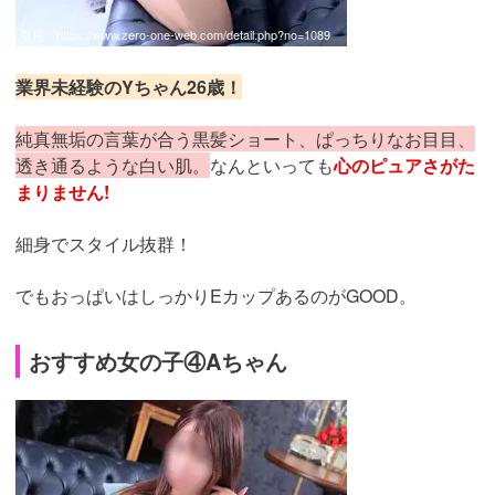
引用：
https://www.zero-one-web.com/detail.php?no=1089
業界未経験のYちゃん26歳！
純真無垢の言葉が合う黒髪ショート、ぱっちりなお目目、
透き通るような白い肌。
なんといっても
心のピュアさがた
まりません!
細身でスタイル抜群！
でもおっぱいはしっかりEカップあるのがGOOD。
おすすめ女の子④Aちゃん