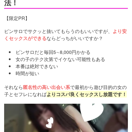
法！
【限定PR】
ピンサロでサクッと抜いてもらうのもいいですが、
より安
くセックスができる
ならどっちがいいですか？
ピンサロだと毎回5∼8,000円かかる
女の子のテク次第でイケない可能性もある
本番は絶対できない
時間が短い
それなら
匿名性の高い出会い系
で最初から遊び目的の女の
子とセフレになれば
よりコスパ良くセックスし放題です！
https://pcmax.jp/lp/?
ad_id=rm307152