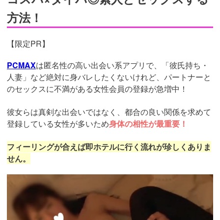
方法！
【限定PR】
PCMAX
は匿名性の高い出会い系アプリで、「彼氏持ち・
人妻」など絶対に身バレしたくないけれど、パートナーと
のセックスに不満がある女性会員の登録が急増中！
彼女らは真剣な出会いではなく、都合の良い関係を求めて
登録している女性が多いため
身体の相性が最重要！
フィーリングが合えば即ホテルに行く流れが珍しくありま
せん。
https://pcmax.jp/lp/?
ad_id=rm307152