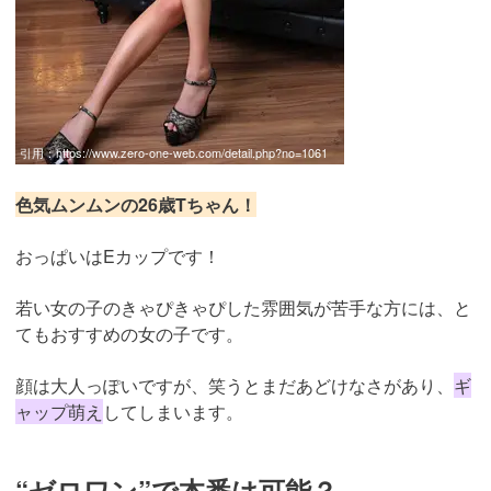
引用：
https://www.zero-one-web.com/detail.php?no=1061
色気ムンムンの26歳Tちゃん！
おっぱいはEカップです！
若い女の子のきゃぴきゃぴした雰囲気が苦手な方には、と
てもおすすめの女の子です。
顔は大人っぽいですが、笑うとまだあどけなさがあり、
ギ
ャップ萌え
してしまいます。
“ゼロワン”で本番は可能？