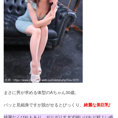
引用：
https://www.zero-one-web.com/detail.php?no=1070
まさに男が求める体型のAちゃん30歳。
パッと見細身ですが脱がせるとびっくり。
綺麗な美巨乳!
綺麗なくびれもあり、ガリガリすぎず細いけれど程よい肉