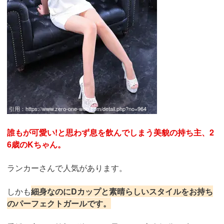
引用：
https://www.zero-one-web.com/detail.php?no=964
誰もが可愛い!と思わず息を飲んでしまう美貌の持ち主、2
6歳のKちゃん。
ランカーさんで人気があります。
しかも
細身なのにDカップと素晴らしいスタイルをお持ち
のパーフェクトガールです。