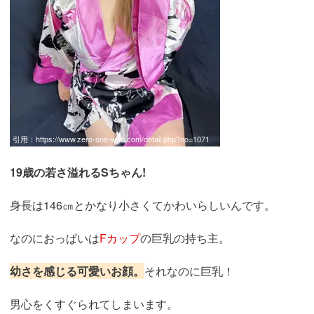
引用：
https://www.zero-one-web.com/detail.php?no=1071
19歳の若さ溢れるSちゃん!
身長は146㎝とかなり小さくてかわいらしいんです。
なのにおっぱいは
Fカップ
の巨乳の持ち主。
幼さを感じる可愛いお顔。
それなのに巨乳！
男心をくすぐられてしまいます。