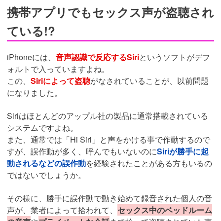
携帯アプリでもセックス声が盗聴され
ている!?
iPhoneには、
音声認識で反応するSiri
というソフトがデフ
ォルトで入っていますよね。
この、
Siriによって盗聴
がなされていることが、以前問題
になりました。
Siriはほとんどのアップル社の製品に通常搭載されている
システムですよね。
また、通常では「Hi Siri」と声をかける事で作動するので
すが、誤作動が多く、呼んでもいないのに
Siriが勝手に起
動されるなどの誤作動
を経験されたことがある方もいるの
ではないでしょうか。
その様に、勝手に誤作動で動き始めて録音された個人の音
声が、業者によって拾われて、
セックス中のベッドルーム