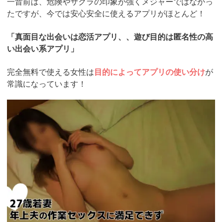
一昔前は、危険やサクラの印象が強くメジャーではなかっ
たですが、今では安心安全に使えるアプリがほとんど！
「真面目な出会いは恋活アプリ、、遊び目的は匿名性の高
い出会い系アプリ」
完全無料で使える女性は
目的によってアプリの使い分け
が
常識になっています！
https://pcmax.jp/lp/?
ad_id=rm307152