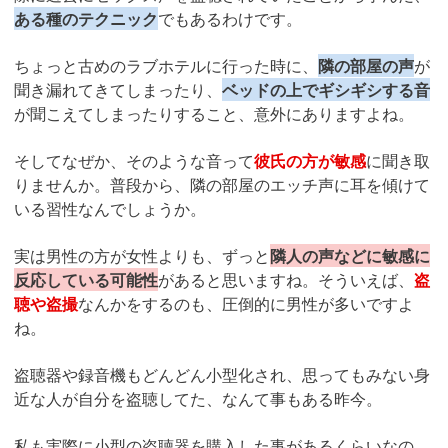
ある種のテクニック
でもあるわけです。
ちょっと古めのラブホテルに行った時に、
隣の部屋の声
が
聞き漏れてきてしまったり、
ベッドの上でギシギシする音
が聞こえてしまったりすること、意外にありますよね。
そしてなぜか、そのような音って
彼氏の方が敏感
に聞き取
りませんか。普段から、隣の部屋のエッチ声に耳を傾けて
いる習性なんでしょうか。
実は男性の方が女性よりも、ずっと
隣人の声などに敏感に
反応している可能性
があると思いますね。そういえば、
盗
聴や盗撮
なんかをするのも、圧倒的に男性が多いですよ
ね。
盗聴器や録音機もどんどん小型化され、思ってもみない身
近な人が自分を盗聴してた、なんて事もある昨今。
私も実際に小型の盗聴器を購入した事があるくらいなの