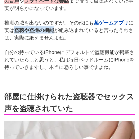
の音声
や
プライベートな会話
まで拾って盗聴されていた事
実が明らかになっています。
推測の域を出ないのですが、その他にも
某ゲームアプリ
に
実は
盗聴や盗撮の機能
が組み込まれていると言ったうわさ
は、実際に絶えませんよね。
自分の持っているiPhoneにデフォルトで盗聴機能が掲載さ
れていたら…と思うと、私は毎日ベッドルームにiPhoneを
持っていきますし、本当に恐ろしい事ですよね。
部屋に仕掛けられた盗聴器でセックス
声を盗聴されていた