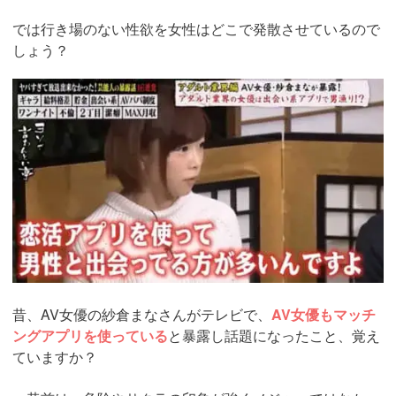
では行き場のない性欲を女性はどこで発散させているので
しょう？
https://pcmax.jp/lp/?
ad_id=rm307152
昔、AV女優の紗倉まなさんがテレビで、
AV女優もマッチ
ングアプリを使っている
と暴露し話題になったこと、覚え
ていますか？