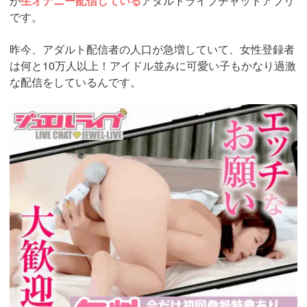
が
生オナニー配信している
アダルトライブチャットアプリ
です。
昨今、アダルト配信者の人口が急増していて、女性登録者
は何と10万人以上！アイドル並みに可愛い子もかなり過激
な配信をしているんです。
https://www.j-
live.tv/LiveChat/acs.php?
si=jwchatt&pid=MLA5661_0003&pa=lp33.php