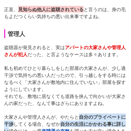
正直、
見知らぬ他人に盗聴されている
と言うのは、身の毛
もよだつくらい気持ちの悪い出来事ですよね。
管理人
盗聴器が発見されると、実は
アパートの大家さんや管理人
さんが犯人
だった、と言ようなケースは多々あります。
私も初めてひとり暮らしをした部屋の大家さんが、少し過
干渉で気持ちの悪い人だったので、引っ越しをする時には
なるべく「大家さんが敷地内に住んでいない」部屋を探す
ようにしています。
それでも、敷地に居なくても道路を挟んで向かいが大家さ
んの家だった、なんて事はざらにありますよね。
大家さんや管理人さんが、やたらと
自分のプライベートに
干渉
してくる場合、なぜか
自分の生活にかかわる事に詳し
い
場合には、一度
盗聴器の有無
を調べた方が良い場合もあ