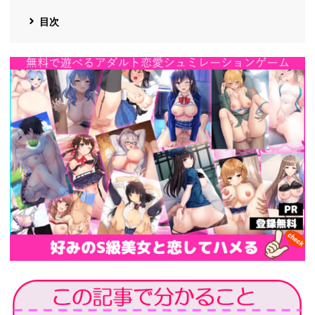
目次
https://cv-
measurement.com/ad/p/r?
medium=191&ad=1692&creative=1386