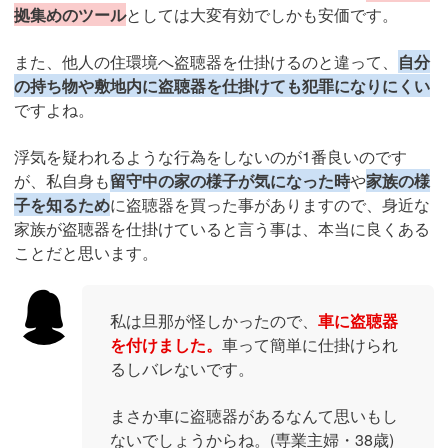
拠集めのツール
としては大変有効でしかも安価です。
また、他人の住環境へ盗聴器を仕掛けるのと違って、
自分
の持ち物や敷地内に盗聴器を仕掛けても犯罪になりにくい
ですよね。
浮気を疑われるような行為をしないのが1番良いのです
が、私自身も
留守中の家の様子が気になった時
や
家族の様
子を知るため
に盗聴器を買った事がありますので、身近な
家族が盗聴器を仕掛けていると言う事は、本当に良くある
ことだと思います。
私は旦那が怪しかったので、
車に盗聴器
を付けました。
車って簡単に仕掛けられ
るしバレないです。
まさか車に盗聴器があるなんて思いもし
ないでしょうからね。(専業主婦・38歳)