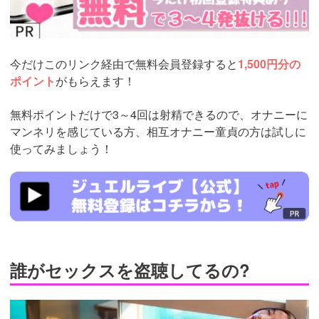
今だけこのリンク経由で無料会員登録すると
1,500円分の
ポイント
がもらえます！
無料ポイントだけで3～4回は射精できるので、オナニーに
マンネリを感じている方、相互オナニー童貞の方は試しに
使ってみましょう！
https://www.j-
live.tv/LiveChat/acs.php?
si=jwchatt&pid=MLA5661_0003&pa=lp33.php
誰がセックスを盗聴してるの?