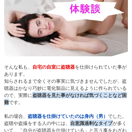
そんな私も、
自宅の自室に盗聴器
を仕掛けられていた事が
あります。
知らされるまで全くその事実に気づきませんでしたが、盗
聴器はかなり巧妙に電化製品に見えるように作られている
ので、実際に
盗聴器を見た事がなければ気づくことなど困
難
です。
私の場合、
盗聴器を仕掛けていたのは身内（男）
でした。
盗聴や盗撮をする人の中には、
自意識過剰なタイプ
が多く
いて、「自分が盗聴器を仕掛けている」と言う事をわざわ