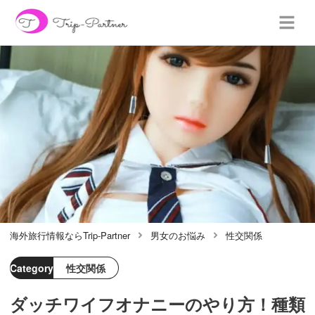
海外旅行情報ならTrip-Partner
男女のお悩み
性交関係
Category
性交関係
ダッチワイフオナニーのやり方！種類