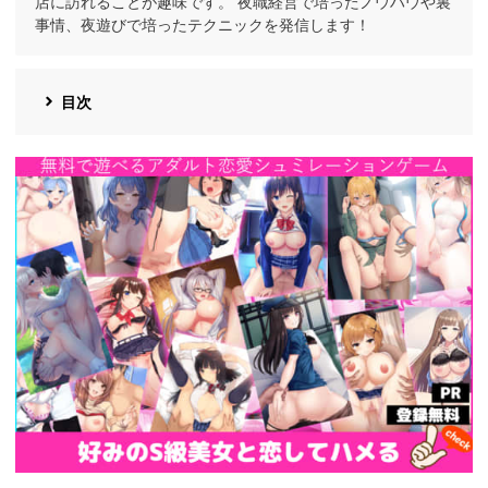
店に訪れることが趣味です。 夜職経営で培ったノウハウや裏
事情、夜遊びで培ったテクニックを発信します！
目次
https://cv-
measurement.com/ad/p/r?
medium=191&ad=1692&creative=1386