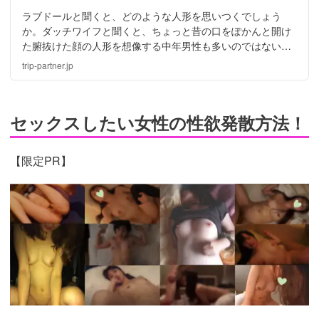
ラブドールと聞くと、どのような人形を思いつくでしょう
か。ダッチワイフと聞くと、ちょっと昔の口をぽかんと開け
た腑抜けた顔の人形を想像する中年男性も多いのではないか
と思います。今回は、あまりにかわいくて本当に精巧なオリ
trip-partner.jp
エント工業の作るラブドールについてリポート!
セックスしたい女性の性欲発散方法！
【限定PR】
https://pcmax.jp/lp/?
ad_id=rm307152