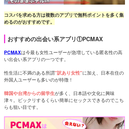
コスパを求める方は複数のアプリで無料ポイントを多く集
めるのがおすすめです。
おすすめの出会い系アプリ①PCMAX
PCMAX
は今最も女性ユーザーが急増している匿名性の高
い出会い系アプリの一つです。
性生活に不満のある所謂
"訳あり女性"
に加え、日本在住の
外国人ユーザーも多いのが特徴！
韓国や台湾からの留学生
が多く、日本語や文化に興味
津々。ビックリするくらい簡単にセックスできるのでこち
らも狙い目です。
https://pcmax.jp/lp/?
ad_id=rm307152