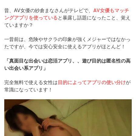
昔、AV女優の紗倉まなさんがテレビで、
AV女優もマッチ
ングアプリを使っている
と暴露し話題になったこと、覚え
ていますか？
一昔前は、危険やサクラの印象が強くメジャーではなかっ
たですが、今では安心安全に使えるアプリがほとんど！
「真面目な出会いは恋活アプリ、、遊び目的は匿名性の高
い出会い系アプリ」
完全無料で使える女性は
目的によってアプリの使い分け
が
常識になっています！
https://pcmax.jp/lp/?
ad_id=rm307152