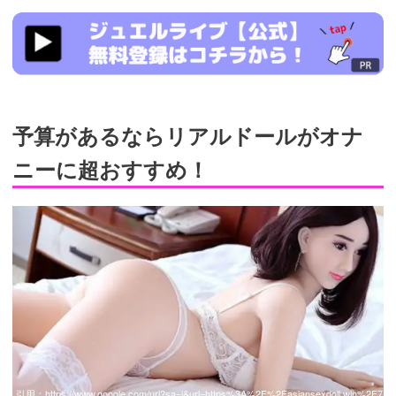
https://www.j-
live.tv/LiveChat/acs.php?
si=jwchatt&pid=MLA5661_0003&pa=lp33.php
予算があるならリアルドールがオナ
ニーに超おすすめ！
引用：
https://www.google.com/url?sa=i&url=https%3A%2F%2Fasiansexdoll.win%2F7