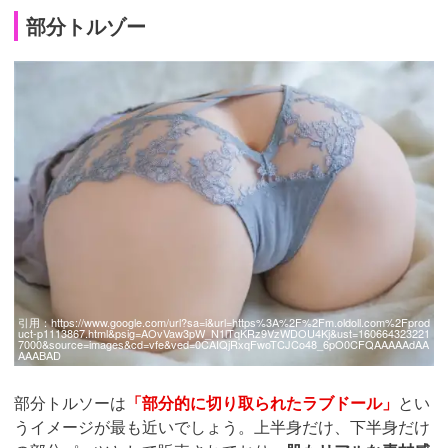
部分トルゾー
引用：
https://www.google.com/url?sa=i&url=https%3A%2F%2Fm.oldoll.com%2Fprod
uct-p1113867.html&psig=AOvVaw3pW_N1lTqKRz9VzWDOU4Kj&ust=160664323221
7000&source=images&cd=vfe&ved=0CAIQjRxqFwoTCJCo48_6pO0CFQAAAAAdAA
AAABAD
部分トルソーは
「部分的に切り取られたラブドール」
とい
うイメージが最も近いでしょう。上半身だけ、下半身だけ