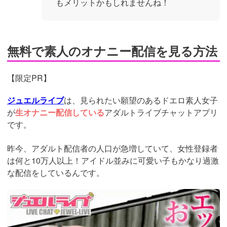
もメリットかもしれませんね！
無料で素人のオナニー配信を見る方法
【限定PR】
ジュエルライブ
は、見られたい願望のあるドエロ素人女子
が
生オナニー配信している
アダルトライブチャットアプリ
です。
昨今、アダルト配信者の人口が急増していて、女性登録者
は何と10万人以上！アイドル並みに可愛い子もかなり過激
な配信をしているんです。
https://www.j-
live.tv/LiveChat/acs.php?
si=jwchatt&pid=MLA5661_0003&pa=lp33.php