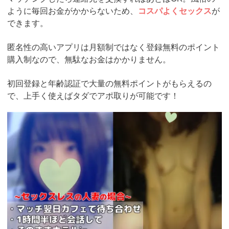
ように毎回お金がかからないため、
コスパよくセックス
が
できます。
匿名性の高いアプリは月額制ではなく登録無料のポイント
購入制なので、無駄なお金はかかりません。
初回登録と年齢認証で大量の無料ポイントがもらえるの
で、上手く使えばタダでアポ取りが可能です！
https://pcmax.jp/lp/?
ad_id=rm307152