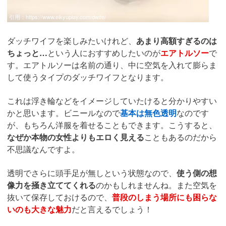
引用：
https://www.eikyuplay.com/dwife/
ダッチワイフを楽しみたいけれど、
あまり高額すぎるのは
ちょっと…
という人におすすめしたいのが
エアトルソー
で
す。エアトルソーは名前の通り、中に空気を入れて膨らま
して使うタイプのダッチワイフとなります。
これは浮き輪などをイメージしていたけると分かりやすい
かと思います。ビニールなので
基本は無色透明
なのです
が、もちろん洋服を着せることもできます。こうすると、
なぜか本物の女性よりもエロく見える
こともあるのだから
不思議なんですよ。
透明でさらに頭手足が無しという状態なので、
使う側の想
像力を掻き立ててくれる
のかもしれませんね。また空気を
抜いて保存しておけるので、
普段のしまう場所にも困らな
いのも大きな魅力
だと言えるでしょう！