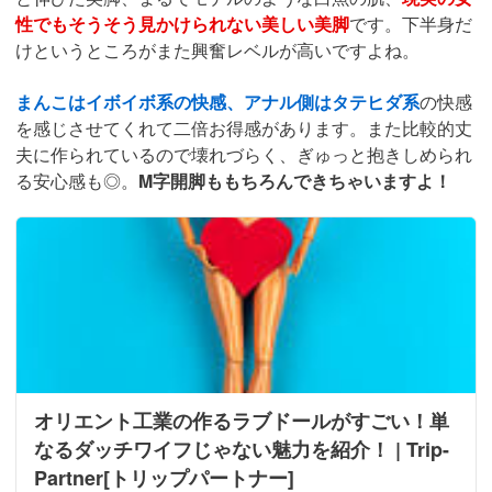
性でもそうそう見かけられない美しい美脚
です。下半身だ
けというところがまた興奮レベルが高いですよね。
まんこはイボイボ系の快感、アナル側はタテヒダ系
の快感
を感じさせてくれて二倍お得感があります。また比較的丈
夫に作られているので壊れづらく、ぎゅっと抱きしめられ
る安心感も◎。
M字開脚ももちろんできちゃいますよ！
オリエント工業の作るラブドールがすごい！単
なるダッチワイフじゃない魅力を紹介！ | Trip-
Partner[トリップパートナー]