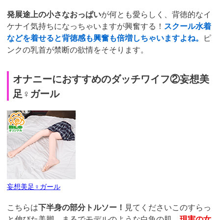
発展途上の小さなおっぱい
が何とも愛らしく、背徳的なイ
ケナイ気持ちになっちゃいますが興奮する！
スクール水着
などを着せると背徳感も興奮も倍増しちゃいますよね。
ピ
ンクの乳首が禁断の欲情をそそります。
オナニーにおすすめのダッチワイフ②妄想美
足♀ガール
妄想美足♀ガール
こちらは
下半身の部分トルソー！
見てくださいこのすらっ
と伸びた美脚、まるでモデルのような白魚の肌、
現実の女