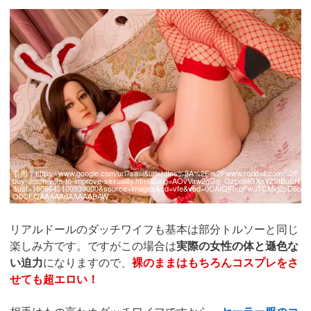
引用：
https://www.google.com/url?sa=i&url=https%3A%2F%2Fwww.roridoll.com%2F
buy-dutch-wife-to-improve-sexuality.html&psig=AOvVaw2gGg_Gzpd6fGXnY2SIBuBH
&ust=1606643100939000&source=images&cd=vfe&ved=0CAIQjRxqFwoTCMig2pD6p
O0CFQAAAAAdAAAAABAW
リアルドールのダッチワイフも基本は部分トルソーと同じ
楽しみ方です。ですがこの場合は
実際の女性の体と遜色な
い迫力
になりますので、
裸のままはもちろんコスプレをさ
せても超エロい！