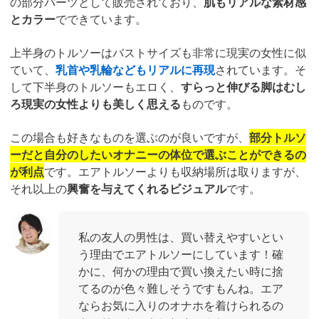
の部分パーツとして販売されており、
肌もリアルな素材感
とカラー
でできています。
上半身のトルソーはバストサイズも非常に現実の女性に似
ていて、
乳首や乳輪などもリアルに再現
されています。そ
して下半身のトルソーもエロく、
すらっと伸びる脚はむし
ろ現実の女性よりも美しく思える
ものです。
この場合も好きなものを選ぶのが良いですが、
部分トルソ
ーだと自分のしたいオナニーの体位で選ぶことができるの
が利点
です。エアトルソーよりも収納場所は取りますが、
それ以上の
興奮を与えてくれるビジュアル
です。
私の友人の男性は、買い替えやすいとい
う理由でエアトルソーにしています！確
かに、何かの理由で買い換えたい時に捨
てるのが色々難しそうですもんね。エア
ならお気に入りのオナホを着けられるの