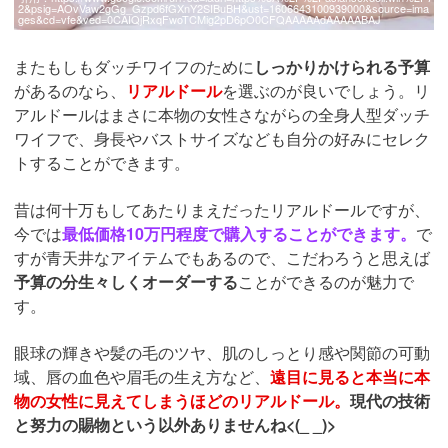
2&psig=AOvVaw2gGg_Gzpd6fGXnY2SIBuBH&ust=1606643100939000&source=ima
ges&cd=vfe&ved=0CAIQjRxqFwoTCMig2pD6pO0CFQAAAAAdAAAAABAJ
またもしもダッチワイフのために
しっかりかけられる予算
があるのなら、
リアルドール
を選ぶのが良いでしょう。リ
アルドールはまさに本物の女性さながらの全身人型ダッチ
ワイフで、身長やバストサイズなども自分の好みにセレク
トすることができます。
昔は何十万もしてあたりまえだったリアルドールですが、
今では
最低価格10万円程度で購入することができます。
で
すが青天井なアイテムでもあるので、こだわろうと思えば
予算の分生々しくオーダーする
ことができるのが魅力で
す。
眼球の輝きや髪の毛のツヤ、肌のしっとり感や関節の可動
域、唇の血色や眉毛の生え方など、
遠目に見ると本当に本
物の女性に見えてしまうほどのリアルドール。
現代の技術
と努力の賜物という以外ありませんね<(_ _)>