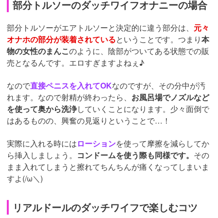
部分トルソーのダッチワイフオナニーの場合
部分トルソーがエアトルソーと決定的に違う部分は、
元々
オナホの部分が装着されている
ということです。つまり
本
物の女性のまんこ
のように、陰部がついてある状態での販
売となるんです。エロすぎますよねぇ♪
なので
直接ペニスを入れてOK
なのですが、その分中が汚
れます。なので射精が終わったら、
お風呂場でノズルなど
を使って奥から洗浄
していくことになります。少々面倒で
はあるものの、興奮の見返りということで…！
実際に入れる時には
ローション
を使って摩擦を減らしてか
ら挿入しましょう。
コンドームを使う際も同様です。
その
まま入れてしまうと擦れてちんちんが痛くなってしまいま
すよ(/ω＼)
リアルドールのダッチワイフで楽しむコツ