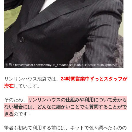
引用：
https://twitter.com/momoyuri_sm/status/1190522416604180480/photo/1
リンリンハウス池袋では、
24時間営業中ずっとスタッフが
滞在
しています。
そのため、
リンリンハウスの仕組みや利用について分から
ない場合には、どんなに細かいことでも質問することがで
きる
のです！
筆者も初めて利用する前には、ネットで色々調べたものの