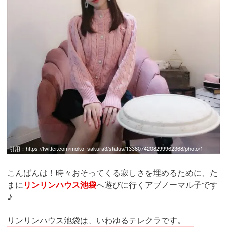
引用：
https://twitter.com/moko_sakura3/status/1338074208299962368/photo/1
こんばんは！時々おそってくる寂しさを埋めるために、た
まに
リンリンハウス池袋
へ遊びに行くアブノーマル子です
♪
リンリンハウス池袋は、いわゆるテレクラです。