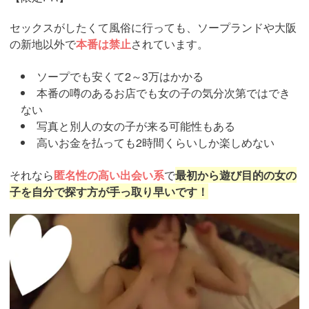
セックスがしたくて風俗に行っても、ソープランドや大阪
の新地以外で
本番は禁止
されています。
ソープでも安くて2～3万はかかる
本番の噂のあるお店でも女の子の気分次第ではでき
ない
写真と別人の女の子が来る可能性もある
高いお金を払っても2時間くらいしか楽しめない
それなら
匿名性の高い出会い系
で
最初から遊び目的の女の
子を自分で探す方が手っ取り早いです！
https://pcmax.jp/lp/?
ad_id=rm307152