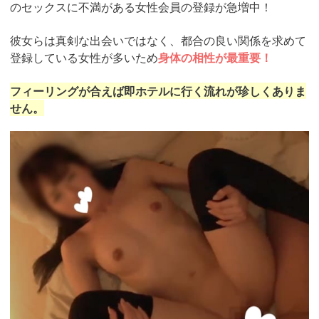
のセックスに不満がある女性会員の登録が急増中！
彼女らは真剣な出会いではなく、都合の良い関係を求めて
登録している女性が多いため
身体の相性が最重要！
フィーリングが合えば即ホテルに行く流れが珍しくありま
せん。
https://pcmax.jp/lp/?
ad_id=rm307152