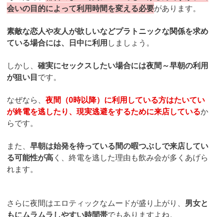
会いの目的によって利用時間を変える必要
があります。
素敵な恋人や友人が欲しいなどプラトニックな関係を求め
ている場合には、日中に利用
しましょう。
しかし、
確実にセックスしたい場合には夜間～早朝の利用
が狙い目
です。
なぜなら、
夜間（0時以降）に利用している方はたいてい
が終電を逃したり、現実逃避をするために来店している
か
らです。
また、
早朝は始発を待っている間の暇つぶしで来店してい
る可能性が高
く、終電を逃した理由も飲み会が多くあげら
れます。
さらに夜間はエロティックなムードが盛り上がり、
男女と
もにムラムラしやすい時間帯
でもありますよね。