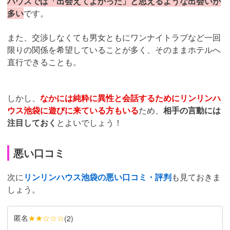
ハウスでは「出会えてよかった」と思えるような出会いが
多い
です。
また、交渉しなくても男女ともにワンナイトラブなど一回
限りの関係を希望していることが多く、そのままホテルへ
直行できることも。
しかし、
なかには純粋に異性と会話するためにリンリンハ
ウス池袋に遊びに来ている方もいる
ため、
相手の言動には
注目しておく
とよいでしょう！
悪い口コミ
次に
リンリンハウス池袋の悪い口コミ・評判
も見ておきま
しょう。
匿名
★★☆☆☆
(
2
)