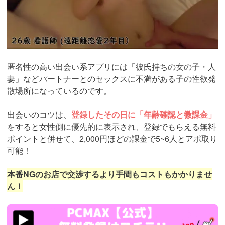
匿名性の高い出会い系アプリには「彼氏持ちの女の子・人
妻」などパートナーとのセックスに不満がある子の性欲発
散場所になっているのです。
出会いのコツは、
登録したその日に「年齢確認と微課金」
をすると女性側に優先的に表示され、登録でもらえる無料
ポイントと併せて、2,000円ほどの課金で5~6人とアポ取り
可能！
本番NGのお店で交渉するより手間もコストもかかりませ
ん！
https://pcmax.jp/lp/?
ad_id=rm307152