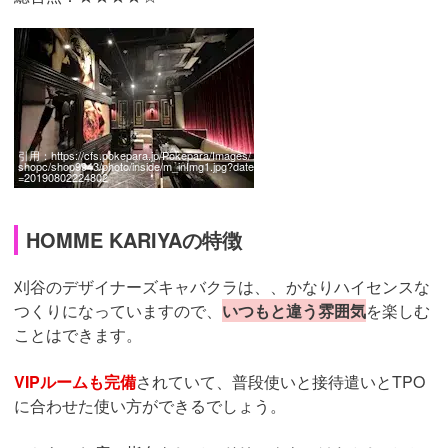
引用：
https://cfs.pokepara.jp/Pokepara/Images/
shopc/shop9943/photo/inside/m_inImg1.jpg?date
=20190802224802
HOMME KARIYAの特徴
刈谷のデザイナーズキャバクラは、、かなりハイセンスな
つくりになっていますので、
いつもと違う雰囲気
を楽しむ
ことはできます。
VIPルームも完備
されていて、普段使いと接待遣いとTPO
に合わせた使い方ができるでしょう。