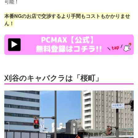
可能！
本番NGのお店で交渉するより手間もコストもかかりませ
ん！
https://pcmax.jp/lp/?
ad_id=rm307152
刈谷のキャバクラは「桜町」