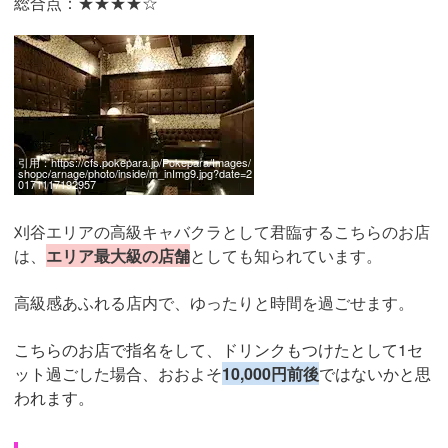
総合点：★★★★☆
引用：
https://cfs.pokepara.jp/Pokepara/Images/
shopc/arnage/photo/inside/m_inImg9.jpg?date=2
0171117192957
刈谷エリアの高級キャバクラとして君臨するこちらのお店
は、
エリア最大級の店舗
としても知られています。
高級感あふれる店内で、ゆったりと時間を過ごせます。
こちらのお店で指名をして、ドリンクもつけたとして1セ
ット過ごした場合、おおよそ
10,000円前後
ではないかと思
われます。