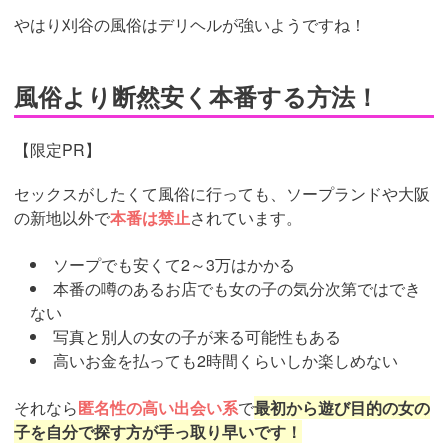
やはり刈谷の風俗はデリヘルが強いようですね！
風俗より断然安く本番する方法！
【限定PR】
セックスがしたくて風俗に行っても、ソープランドや大阪
の新地以外で
本番は禁止
されています。
ソープでも安くて2～3万はかかる
本番の噂のあるお店でも女の子の気分次第ではでき
ない
写真と別人の女の子が来る可能性もある
高いお金を払っても2時間くらいしか楽しめない
それなら
匿名性の高い出会い系
で
最初から遊び目的の女の
子を自分で探す方が手っ取り早いです！