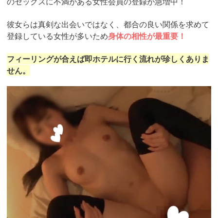
のセックスに不満がある女性会員の登録が急増中！
彼女らは真剣な出会いではなく、都合の良い関係を求めて
登録している女性が多いため
身体の相性が最重要！
フィーリングが合えば即ホテルに行く流れが珍しくありま
せん。
https://pcmax.jp/lp/?
ad_id=rm307152