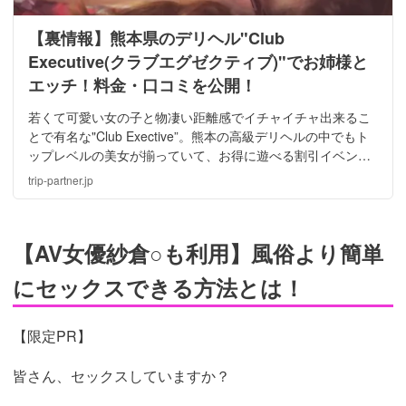
【裏情報】熊本県のデリヘル"Club
Executive(クラブエグゼクティブ)"でお姉様と
エッチ！料金・口コミを公開！
若くて可愛い女の子と物凄い距離感でイチャイチャ出来るこ
とで有名な"Club Exective”。熊本の高級デリヘルの中でもト
ップレベルの美女が揃っていて、お得に遊べる割引イベント
＆クーポンも豊富に取り揃え中！？今回は僕の体験談をもと
trip-partner.jp
に女の子のレベル等もご紹介！
【AV女優紗倉○も利用】風俗より簡単
にセックスできる方法とは！
【限定PR】
皆さん、セックスしていますか？