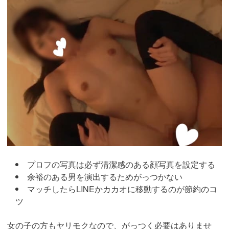
https://pcmax.jp/lp/?
ad_id=rm307152
プロフの写真は必ず清潔感のある顔写真を設定する
余裕のある男を演出するためがっつかない
マッチしたらLINEかカカオに移動するのが節約のコ
ツ
女の子の方もヤリモクなので、がっつく必要はありませ