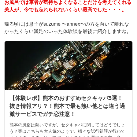
お風呂では筆者が気持ちよくなることだけを考えてくれる
美人が、今でも忘れられないくらい最高でした・・・。
帰る頃には息子がsuzume 〜annex〜の方を向いて離れな
かったくらい満足のいった体験談を最後に紹介しますね。
【体験レポ】熊本のおすすめセクキャバ5選！
抜き情報アリ？！熊本で最も熱い他とは違う過
激サービスでガチ恋注意！
熊本の風俗は熱いですが、セクキャバに関してはどうでしょ
う？実はこちらも大人気のようで、様々な試行錯誤が行わて