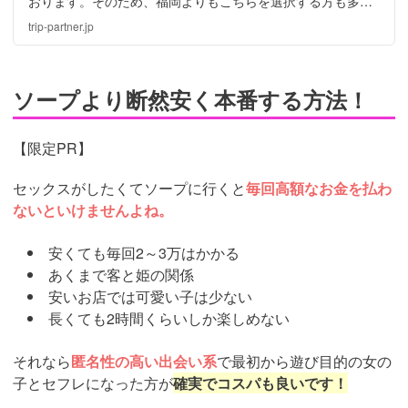
おります。そのため、福岡よりもこちらを選択する方も多い
ようです。ドリームガール、ビートパレス、EXCITING BAR
trip-partner.jp
Xなどをご紹介。ちなみにランジェリーパブ＝ランパブで
す。
ソープより断然安く本番する方法！
【限定PR】
セックスがしたくてソープに行くと
毎回高額なお金を払わ
ないといけませんよね。
安くても毎回2～3万はかかる
あくまで客と姫の関係
安いお店では可愛い子は少ない
長くても2時間くらいしか楽しめない
それなら
匿名性の高い出会い系
で最初から遊び目的の女の
子とセフレになった方が
確実でコスパも良いです！