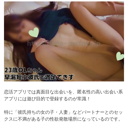
https://pcmax.jp/lp/?
ad_id=rm307152
恋活アプリでは真面目な出会いを、匿名性の高い出会い系
アプリには遊び目的で登録するのが常識！
特に「彼氏持ちの女の子・人妻」などパートナーとのセッ
クスに不満がある子の性欲発散場所になっているのです。