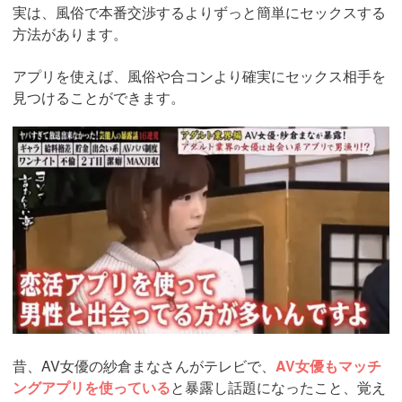
実は、風俗で本番交渉するよりずっと簡単にセックスする
方法があります。
アプリを使えば、風俗や合コンより確実にセックス相手を
見つけることができます。
https://pcmax.jp/lp/?
ad_id=rm307152
昔、AV女優の紗倉まなさんがテレビで、
AV女優もマッチ
ングアプリを使っている
と暴露し話題になったこと、覚え