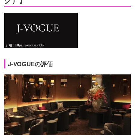
引用：
https://j-vogue.club/
J-VOGUEの評価