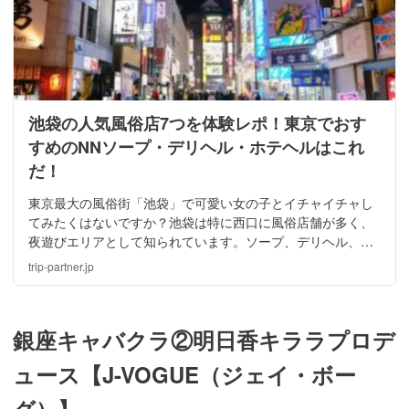
池袋の人気風俗店7つを体験レポ！東京でおす
すめのNNソープ・デリヘル・ホテヘルはこれ
だ！
東京最大の風俗街「池袋」で可愛い女の子とイチャイチャし
てみたくはないですか？池袋は特に西口に風俗店舗が多く、
夜遊びエリアとして知られています。ソープ、デリヘル、ホ
テヘルなどの店舗が無数にあるのが池袋です！今回は特にオ
trip-partner.jp
ススメの風俗店を体験談と共にご紹介致します！
銀座キャバクラ②明日香キララプロデ
ュース【J-VOGUE（ジェイ・ボー
グ）】