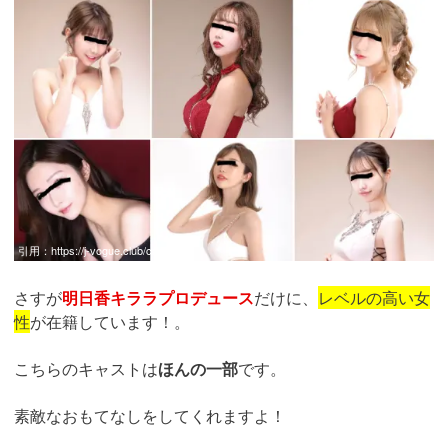
引用：
https://j-vogue.club/cast/
さすが
明日香キララプロデュース
だけに、
レベルの高い女
性
が在籍しています！。
こちらのキャストは
ほんの一部
です。
素敵なおもてなしをしてくれますよ！