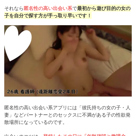
それなら
匿名性の高い出会い系
で
最初から遊び目的の女の
子を自分で探す方が手っ取り早いです！
https://pcmax.jp/lp/?
ad_id=rm307152
匿名性の高い出会い系アプリには「彼氏持ちの女の子・人
妻」などパートナーとのセックスに不満がある子の性欲発
散場所になっているのです。