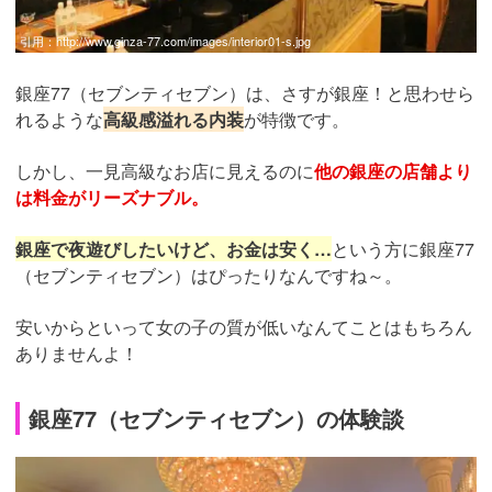
引用：
http://www.ginza-77.com/images/interior01-s.jpg
銀座77（セブンティセブン）は、さすが銀座！と思わせら
れるような
高級感溢れる内装
が特徴です。
しかし、一見高級なお店に見えるのに
他の銀座の店舗より
は料金がリーズナブル。
銀座で夜遊びしたいけど、お金は安く…
という方に銀座77
（セブンティセブン）はぴったりなんですね～。
安いからといって女の子の質が低いなんてことはもちろん
ありませんよ！
銀座77（セブンティセブン）の体験談