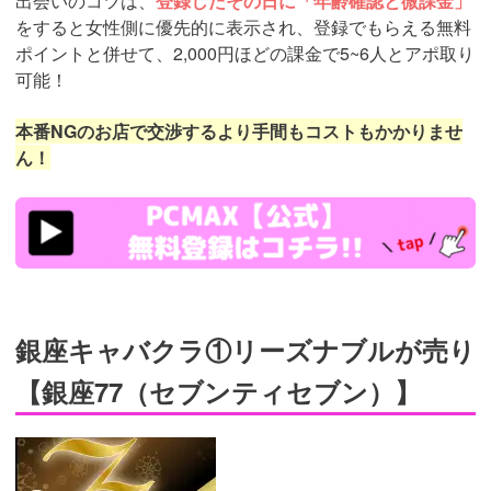
出会いのコツは、
登録したその日に「年齢確認と微課金」
をすると女性側に優先的に表示され、登録でもらえる無料
ポイントと併せて、2,000円ほどの課金で5~6人とアポ取り
可能！
本番NGのお店で交渉するより手間もコストもかかりませ
ん！
https://pcmax.jp/lp/?
ad_id=rm307152
銀座キャバクラ①リーズナブルが売り
【銀座77（セブンティセブン）】