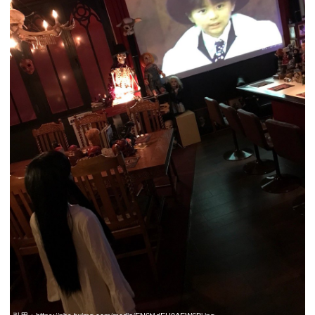
引用：
https://pbs.twimg.com/media/EN6t1dEU0AEW6Bj.jpg