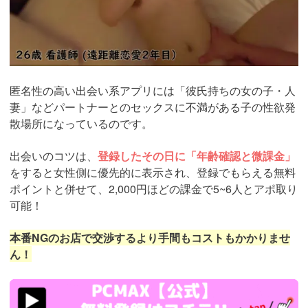
匿名性の高い出会い系アプリには「彼氏持ちの女の子・人
妻」などパートナーとのセックスに不満がある子の性欲発
散場所になっているのです。
出会いのコツは、
登録したその日に「年齢確認と微課金」
をすると女性側に優先的に表示され、登録でもらえる無料
ポイントと併せて、2,000円ほどの課金で5~6人とアポ取り
可能！
本番NGのお店で交渉するより手間もコストもかかりませ
ん！
https://pcmax.jp/lp/?
ad_id=rm307152