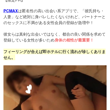
PCMAX
は匿名性の高い出会い系アプリで、「彼氏持ち・
人妻」など絶対に身バレしたくないけれど、パートナーと
のセックスに不満がある女性会員の登録が急増中！
彼女らは真剣な出会いではなく、都合の良い関係を求めて
登録している女性が多いため
身体の相性が最重要！
フィーリングが合えば即ホテルに行く流れが珍しくありま
せん。
https://pcmax.jp/lp/?
ad_id=rm307152