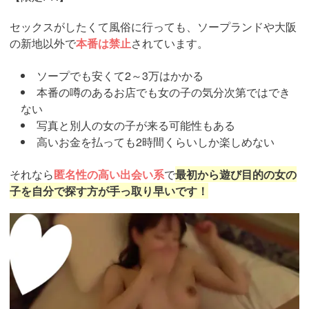
セックスがしたくて風俗に行っても、ソープランドや大阪
の新地以外で
本番は禁止
されています。
ソープでも安くて2～3万はかかる
本番の噂のあるお店でも女の子の気分次第ではでき
ない
写真と別人の女の子が来る可能性もある
高いお金を払っても2時間くらいしか楽しめない
それなら
匿名性の高い出会い系
で
最初から遊び目的の女の
子を自分で探す方が手っ取り早いです！
https://pcmax.jp/lp/?
ad_id=rm307152