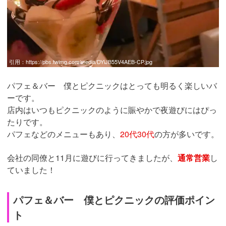
引用：
https://pbs.twimg.com/media/DYiJB55V4AEB-CP.jpg
パフェ＆バー 僕とピクニックはとっても明るく楽しいバ
ーです。
店内はいつもピクニックのように賑やかで夜遊びにはぴっ
たりです。
パフェなどのメニューもあり、
20代30代
の方が多いです。
会社の同僚と11月に遊びに行ってきましたが、
通常営業
し
ていました！
パフェ＆バー 僕とピクニックの評価ポイン
ト