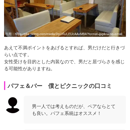
引用：
https://pbs.twimg.com/media/DpORJLEUcAAxMBA?format=jpg&name=small
あえて不満ポイントをあげるとすれば、男だけだと行きづ
らい点です。
女性受けを目的とした内装なので、男だと居づらさを感じ
る可能性がありますね。
パフェ＆バー 僕とピクニックの口コミ
男一人では考えものだが、ペアならとて
も良い。パフェ系統はオススメ！