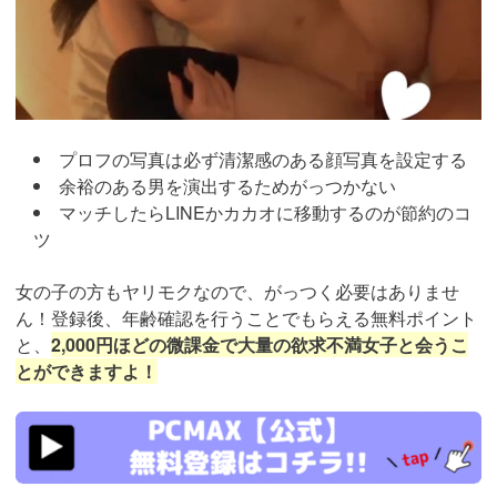
プロフの写真は必ず清潔感のある顔写真を設定する
余裕のある男を演出するためがっつかない
マッチしたらLINEかカカオに移動するのが節約のコ
ツ
女の子の方もヤリモクなので、がっつく必要はありませ
ん！登録後、年齢確認を行うことでもらえる無料ポイント
と、
2,000円ほどの微課金で大量の欲求不満女子と会うこ
とができますよ！
https://pcmax.jp/lp/?
ad_id=rm307152