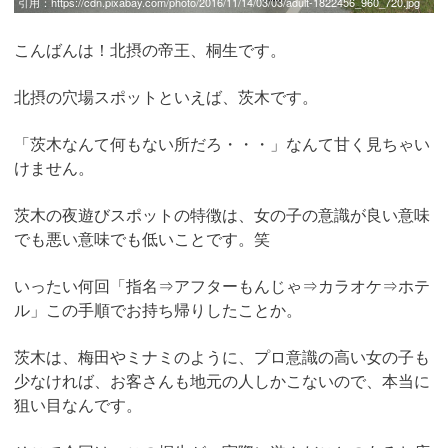
引用：
https://cdn.pixabay.com/photo/2016/11/14/03/03/adult-1822456_960_720.jpg
こんばんは！北摂の帝王、桐生です。
北摂の穴場スポットといえば、茨木です。
「茨木なんて何もない所だろ・・・」なんて甘く見ちゃい
けません。
茨木の夜遊びスポットの特徴は、女の子の意識が良い意味
でも悪い意味でも低いことです。笑
いったい何回「指名⇒アフターもんじゃ⇒カラオケ⇒ホテ
ル」この手順でお持ち帰りしたことか。
茨木は、梅田やミナミのように、プロ意識の高い女の子も
少なければ、お客さんも地元の人しかこないので、本当に
狙い目なんです。