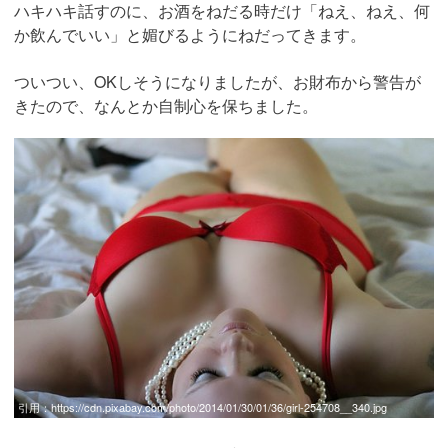
ハキハキ話すのに、お酒をねだる時だけ「ねえ、ねえ、何
か飲んでいい」と媚びるようにねだってきます。
ついつい、OKしそうになりましたが、お財布から警告が
きたので、なんとか自制心を保ちました。
引用：
https://cdn.pixabay.com/photo/2014/01/30/01/36/girl-254708__340.jpg