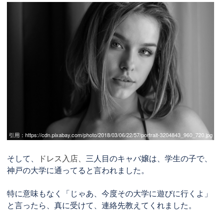
引用：
https://cdn.pixabay.com/photo/2018/03/06/22/57/portrait-3204843_960_720.jpg
そして、
ドレス入店、
三人目のキャバ嬢は、学生の子で、
神戸の大学に通ってると言われました。
特に意味もなく「じゃあ、今度その大学に遊びに行くよ」
と言ったら、真に受けて、連絡先教えてくれました。