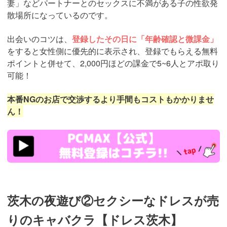
妻」などパートナーとのセックスに不満がある子の性欲発
散場所になっているのです。
出会いのコツは、
登録したその日に「年齢確認と微課金」
をすると女性側に優先的に表示され、登録でもらえる無料
ポイントと併せて、2,000円ほどの課金で5~6人とアポ取り
可能！
本番NGのお店で交渉するより手間もコストもかかりませ
ん！
https://pcmax.jp/lp/?
ad_id=rm307152
茨木の夜遊び②セクシーなドレスが売
りのキャバクラ【ドレス茨木】