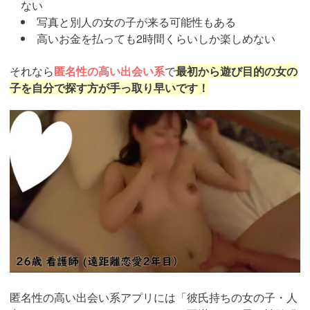
ない
写真と別人の女の子が来る可能性もある
高いお金を払っても2時間くらいしか楽しめない
それなら
匿名性の高い出会い系
で
最初から遊び目的の女の
子を自分で探す方が手っ取り早いです！
https://pcmax.jp/lp/?
ad_id=rm307152
匿名性の高い出会い系アプリには「彼氏持ちの女の子・人