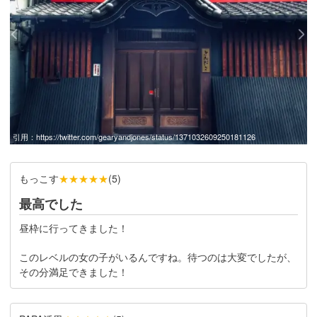
引用：
https://twitter.com/gearyandjones/status/1371032609250181126
もっこす
★★★★★
(
5
)
最高でした
昼枠に行ってきました！
このレベルの女の子がいるんですね。待つのは大変でしたが、
その分満足できました！