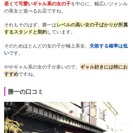
若くて可愛いギャル系の女の子
を中心に、幅広いジャンル
の美女と遊べるお店ですね。
それもそのはず、勝一は
レベルの高い女の子ばかりが所属
するスタンドと契約
しています。
そのためほとんどの女の子が極上美女、
失敗する確率は低
い
です。
ややギャル系の女の子が多いので、
ギャル好きには特にお
すすめ
ですね。
勝一の口コミ