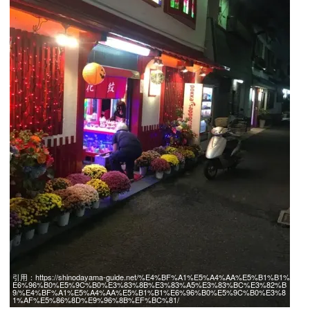
引用：
https://shinodayama-guide.net/%E4%BF%A1%E5%A4%AA%E5%B1%B1%
E6%96%B0%E5%9C%B0%E3%83%8B%E3%83%A5%E3%83%BC%E3%82%B
9/%E4%BF%A1%E5%A4%AA%E5%B1%B1%E6%96%B0%E5%9C%B0%E3%8
1%AF%E5%86%8D%E9%96%8B%EF%BC%81/