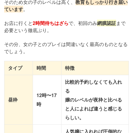
そのため女の子のレベルは高く、
教育もしっかり行き届い
ています
。
お店に行くと
2時間待ちはざら
で、初回のみ
網膜認証
まで
必要という徹底ぶり。
その分、女の子とのプレイは間違いなく最高のものとなる
でしょう。
タイプ
時間
特徴
比較的予約しなくても入れ
る
12時〜17
昼枠
嬢のレベルが夜枠と比べる
時
と人によれば違うと感じる
らしい。
人気嬢に入れれば圧倒的な