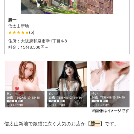
勝一
信太山新地
★★★★★
(
5
)
住所：
大阪府和泉市幸1丁目4-8
料金：
15分8,500円～
信太山新地で銀猫に次ぐ人気のお店が【
勝一
】です。