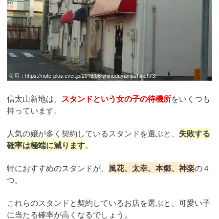
引用：
https://note-plus.ever.jp/2016/08/shinodayamashinchi/3/
信太山新地は、
スタンドという女の子の待機所
をいくつも
持っています。
人気の嬢が多く契約しているスタンドを選ぶと、
失敗する
確率は極端に減ります
。
特におすすめのスタンドが、
風花、太幸、本郷、神楽
の４
つ。
これらのスタンドと契約しているお店を選ぶと、可愛い子
に当たる確率が高くなるでしょう。