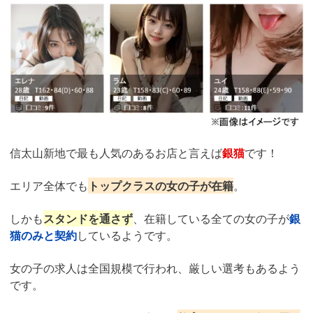
信太山新地で最も人気のあるお店と言えば
銀猫
です！
エリア全体でも
トップクラスの女の子が在籍
。
しかも
スタンドを通さず
、在籍している全ての女の子が
銀
猫のみと契約
しているようです。
女の子の求人は全国規模で行われ、厳しい選考もあるよう
です。