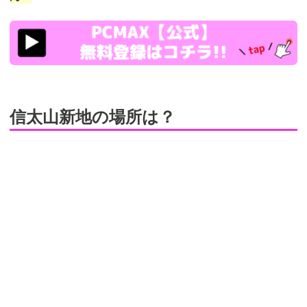
https://pcmax.jp/lp/?
ad_id=rm307152
信太山新地の場所は？