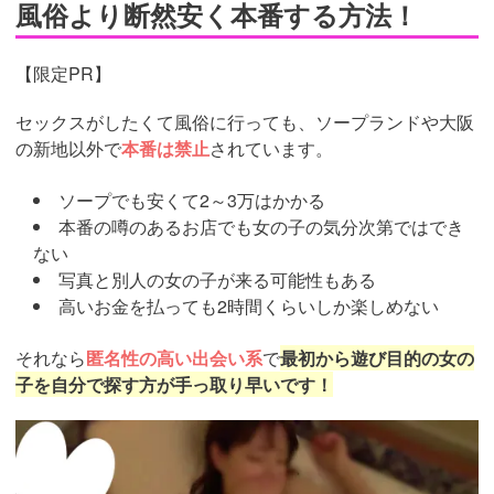
風俗より断然安く本番する方法！
【限定PR】
セックスがしたくて風俗に行っても、ソープランドや大阪
の新地以外で
本番は禁止
されています。
ソープでも安くて2～3万はかかる
本番の噂のあるお店でも女の子の気分次第ではでき
ない
写真と別人の女の子が来る可能性もある
高いお金を払っても2時間くらいしか楽しめない
それなら
匿名性の高い出会い系
で
最初から遊び目的の女の
子を自分で探す方が手っ取り早いです！
https://pcmax.jp/lp/?
ad_id=rm307152