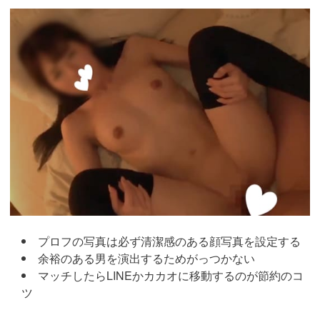
https://pcmax.jp/lp/?
ad_id=rm307152
プロフの写真は必ず清潔感のある顔写真を設定する
余裕のある男を演出するためがっつかない
マッチしたらLINEかカカオに移動するのが節約のコ
ツ