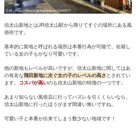
引用：
https://4travel.jp/travelogue/10540577
信太山新地とはJR信太山駅から降りてすぐの場所にある風
俗街です。
基本的に新地と呼ばれる場所は本番行為が可能で、在籍し
ている女の子もかなり可愛いです。
他の新地もレベルが高いですが、信太山新地に関してはあ
の有名な
飛田新地に次ぐ女の子のレベルの高さ
とされてい
ます。
コスパが高い
のも信太山新地の特徴の一つです。
あまり知らない風俗店に行ってハズレを引くくらいなら、
信太山新地に行ったほうがまず間違い無いですね。
可愛い子と本番が出来てしまう数少ない地域です！