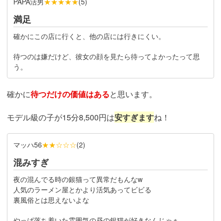
PAPA活男
★★★★★
(
5
)
満足
確かにこの店に行くと、他の店には行きにくい。
待つのは嫌だけど、彼女の顔を見たら待ってよかったって思
う。
確かに
待つだけの価値はある
と思います。
モデル級の子が15分8,500円は
安すぎます
ね！
マッハ56
★★☆☆☆
(
2
)
混みすぎ
夜の混んでる時の銀猫って異常だもんなw
人気のラーメン屋とかより活気あってビビる
裏風俗とは思えないよな
やっぱ落ち着いた雰囲気の昼の銀猫が好きなんじゃぁ