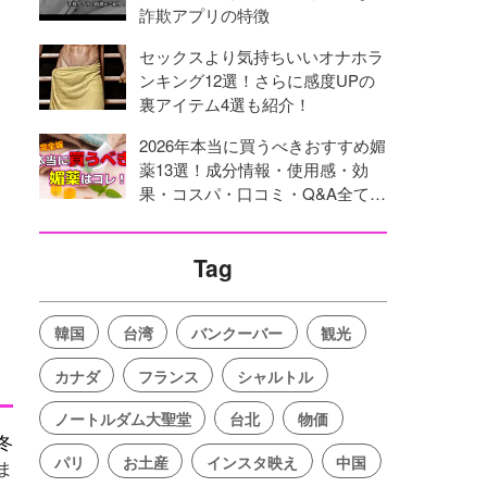
詐欺アプリの特徴
セックスより気持ちいいオナホラ
ンキング12選！さらに感度UPの
裏アイテム4選も紹介！
2026年本当に買うべきおすすめ媚
薬13選！成分情報・使用感・効
果・コスパ・口コミ・Q&A全てを
網羅！
Tag
韓国
台湾
バンクーバー
観光
カナダ
フランス
シャルトル
ノートルダム大聖堂
台北
物価
冬
パリ
お土産
インスタ映え
中国
ま