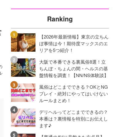
Ranking
食
【2026年最新情報】東京の立ちん
ぼ事情は今！期待度マックスのエ
リアを5つ紹介！
大阪で本番できる裏風俗8選！立
の
ちんぼ・ちょんの間・ヘルスの基
ル
盤情報を調査！【NN/NS体験談】
風俗はどこまでできる？OKとNG
プレイ・絶対にやってはいけない
ルールまとめ！
デリヘルってどこまでできるの？
本番は？裏情報を特別にお伝えし
ます♪
【普通のAVに見飽きた方必見】