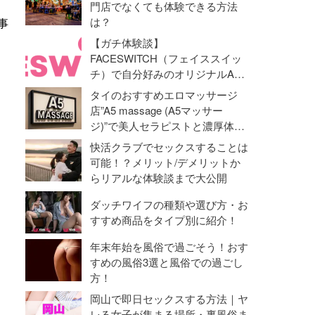
門店でなくても体験できる方法
は？
事
【ガチ体験談】
FACESWITCH（フェイススイッ
チ）で自分好みのオリジナルAV
動画を作成！オナニーライフに革
タイのおすすめエロマッサージ
命勃発！
店”A5 massage (A5マッサー
ジ)”で美人セラピストと濃厚体験
【抜き・本番】
快活クラブでセックスすることは
可能！？メリット/デメリットか
らリアルな体験談まで大公開
ダッチワイフの種類や選び方・お
すすめ商品をタイプ別に紹介！
年末年始を風俗で過ごそう！おす
すめの風俗3選と風俗での過ごし
方！
岡山で即日セックスする方法｜ヤ
レる女子が集まる場所・裏風俗ま