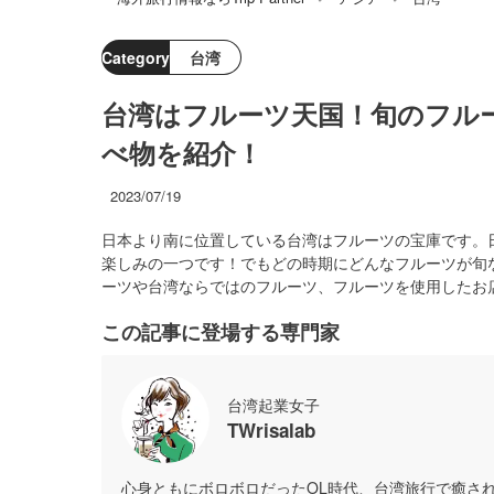
Category
台湾
台湾はフルーツ天国！旬のフル
べ物を紹介！
2023/07/19
日本より南に位置している台湾はフルーツの宝庫です。
楽しみの一つです！でもどの時期にどんなフルーツが旬
ーツや台湾ならではのフルーツ、フルーツを使用したお
この記事に登場する専門家
台湾起業女子
TWrisalab
心身ともにボロボロだったOL時代、台湾旅行で癒さ