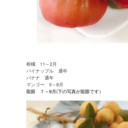
引用：
https://www.instagram.com/p/BheLN6MBR2r/
柑橘 11～2月
パイナップル 通年
バナナ 通年
マンゴー 5～8月
龍眼 ７～8月 (下の写真が龍眼です）