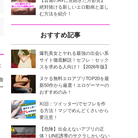
絶対抜ける新しいエロ動画と楽し
む方法を紹介！
おすすめ記事
爆乳美女とヤれる最強の出会い系
サイト徹底解説！セフレ・セック
た
スを求める人向け！【2026年版】
ヌケる無料エロアプリTOP20を最
食
新50作から厳選！エロゲーマーの
ー
おすすめのみ！
X(旧：ツイッター)でセフレを作
る方法！マジでめんどくさいから
要注意！
【危険】出会えないアプリの正
体！LINE誘導のサクラしかいない