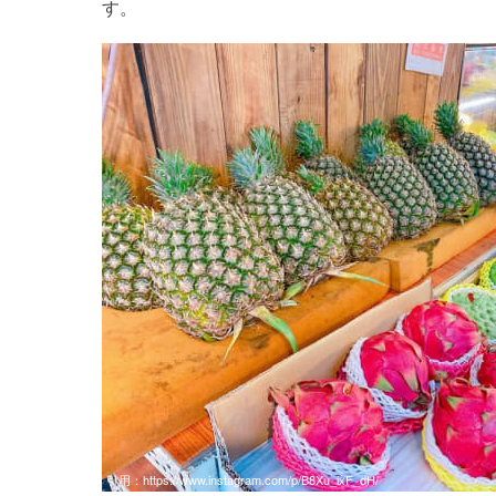
す。
引用：
https://www.instagram.com/p/B8Xu_ixF_dH/