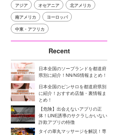
アジア
オセアニア
北アメリカ
南アメリカ
ヨーロッパ
中東・アフリカ
Recent
日本全国のソープランドを都道府
県別に紹介！NN/NS情報まとめ！
日本全国のピンサロを都道府県別
に紹介！おすすめ店舗・裏情報ま
とめ！
【危険】出会えないアプリの正
体！LINE誘導のサクラしかいない
詐欺アプリの特徴
タイの睾丸マッサージを解説！専