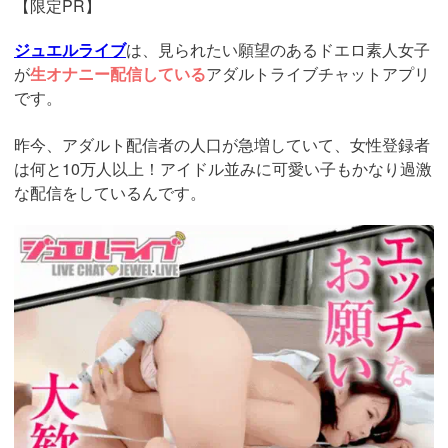
【限定PR】
ジュエルライブ
は、見られたい願望のあるドエロ素人女子
が
生オナニー配信している
アダルトライブチャットアプリ
です。
昨今、アダルト配信者の人口が急増していて、女性登録者
は何と10万人以上！アイドル並みに可愛い子もかなり過激
な配信をしているんです。
https://www.j-
live.tv/LiveChat/acs.php?
si=jwchatt&pid=MLA5661_0003&pa=lp33.php