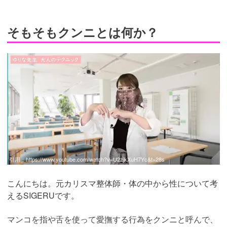
そもそもクンニとは何か？
引用：
https://www.youtube.com/watch?v=U2zjkXuH7Yc&t=28s
こんにちは。元カリスマ整体師・体の中から性について考
えるSIGERUです。
マンコを指や舌を使って愛撫する行為をクンニと呼んで、