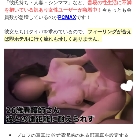
「彼氏持ち・人妻・シンママ」など、
普段の性生活に不満
を抱いている訳あり女性ユーザーが急増中！
今もっとも会
員数が急増しているのが
PCMAX
です！
彼女たちはタイパを求めているので、
フィーリングが合え
ば即ホテルに行く流れも珍しくありません。
https://pcmax.jp/lp/?
ad_id=rm307152
プロフの写真は必ず清潔感のある顔写真を設定する