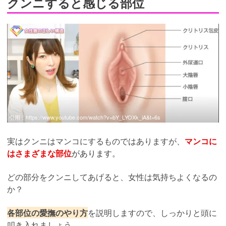
クンニすると感じる部位
引用：
https://www.youtube.com/watch?v=bY_LYOXk_iA&t=6s
実はクンニはマンコにするものではありますが、
マンコに
はさまざまな部位
があります。
どの部分をクンニしてあげると、女性は気持ちよくなるの
か？
各部位の愛撫のやり方
を説明しますので、しっかりと頭に
叩き入れましょう。