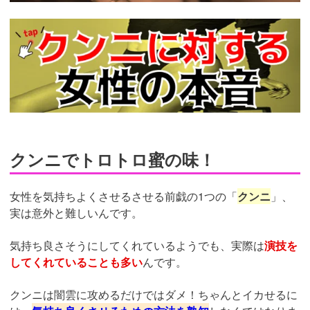
https://trip-
partner.jp/10627
クンニでトロトロ蜜の味！
女性を気持ちよくさせるさせる前戯の1つの「
クンニ
」、
実は意外と難しいんです。
気持ち良さそうにしてくれているようでも、実際は
演技を
してくれていることも多い
んです。
クンニは闇雲に攻めるだけではダメ！ちゃんとイカせるに