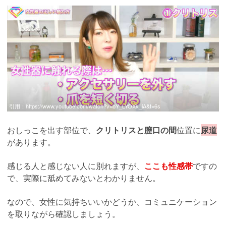
引用：
https://www.youtube.com/watch?v=bY_LYOXk_iA&t=6s
おしっこを出す部位で、
クリトリスと膣口の間
位置に
尿道
があります。
感じる人と感じない人に別れますが、
ここも性感帯
ですの
で、実際に舐めてみないとわかりません。
なので、女性に気持ちいいかどうか、コミュニケーション
を取りながら確認しましょう。