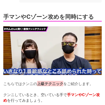
手マンやCゾーン攻めを同時にする
引用：
https://www.youtube.com/watch?v=9tguBYGyo-o
こちらではクンニの
上級テクニック
をご紹介します。
クンニしているとき、
空いている手で
手マンやCゾーン攻
め
を行ってみましょう。