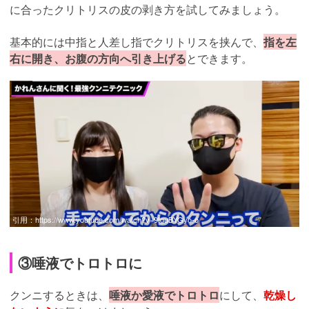
に合ったクリトリスの皮の剥き方を試してみましょう。
基本的には中指と人差し指でクリトリスを挟んで、
指を左
右に開き、お腹の方向へ引き上げる
とできます。
引用：
https://www.youtube.com/watch?v=9tguBYGyo-o
③唾液でトロトロに
クンニするときは、
唾液か愛液でトロトロ
にして、
乾燥し