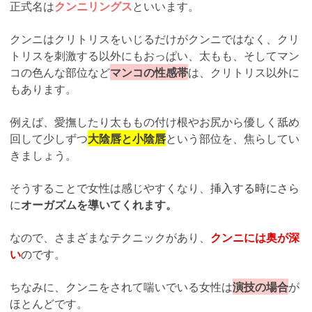
正式名は
クンニリングス
といいます。
クンニはクリトリスをいじるだけがクンニではなく、クリ
トリスを刺激する以外にもおっぱい、太もも、そしてマン
コの色んな部位など
マンコの性感帯
は、クリトリス以外に
もあります。
例えば、愛撫したり太ももの付け根やお尻から優しく舐め
回して少しずつ
大陰唇と小陰唇
という部位を、焦らしてい
きましょう。
そうすることで女性は感じやすくなり、
挿入する時にさら
に
オーガズムを導いてくれます。
なので、さまざまなテクニックがあり、
クンニには奥が深
い
のです。
ちなみに、クンニをされて喘いでいる女性は
演技の場合
が
ほとんどです。