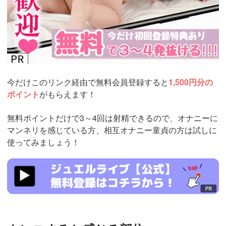
今だけこのリンク経由で無料会員登録すると
1,500円分の
ポイント
がもらえます！
無料ポイントだけで3～4回は射精できるので、オナニーに
マンネリを感じている方、相互オナニー童貞の方は試しに
使ってみましょう！
https://www.j-
live.tv/LiveChat/acs.php?
si=jwchatt&pid=MLA5661_0003&pa=lp33.php