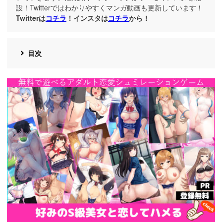
設！Twitterではわかりやすくマンガ動画も更新しています！
Twitterは
コチラ
！インスタは
コチラ
から！
目次
https://cv-
measurement.com/ad/p/r?
medium=191&ad=1692&creative=1386