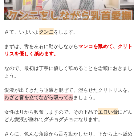
引用：
https://www.youtube.com/watch?v=MJDZRTbtVU8
さて、いよいよ
クンニ
をします。
まずは、
舌を左右に動かしながら
マンコを舐めて、クリト
リスを優しく舐めます。
なので、
最初は丁寧に優しく舐めることを念頭におきまし
ょう。
愛液が出てきたら唾液と混ぜて、湿らせたクリトリスを、
わざと音を立てながら吸ってみ
ましょう。
女性は耳から興奮しますので、その下品で
エロい音
にどん
どん愛液が垂れて
グチョグチョ
になります。
さらに、色んな角度から舌を動かしたり、下から上へ舐め