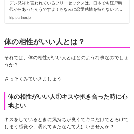
デン発祥と言われているフリーセックスは、日本でも江戸時
代からあったそうですよ！ちなみに恋愛感情を持たないフリ
ーセックスでも、いろいろな効果もあるのだとか。フリーセ
trip-partner.jp
ックスの意味や楽しみ方を紹介しますね。
体の相性がいい人とは？
それでは、体の相性がいい人とはどのような事なのでしょ
うか？
さっそくみていきましょう！
体の相性がいい人①キスや抱き合った時に心
地よい
キスをしているときに気持ちが良くてキスだけでとろけて
しまう感覚や、濡れてきたなんて人はいませんか？