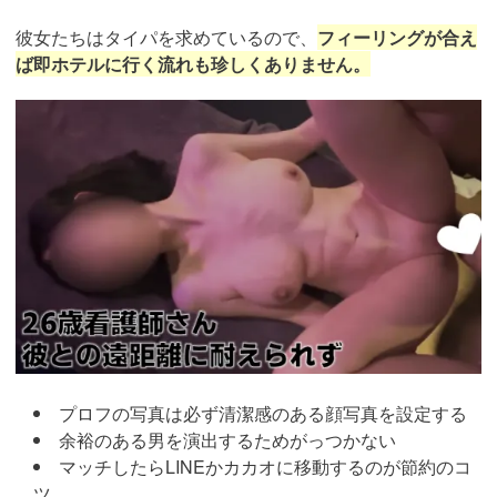
彼女たちはタイパを求めているので、
フィーリングが合え
ば即ホテルに行く流れも珍しくありません。
https://pcmax.jp/lp/?
ad_id=rm307152
プロフの写真は必ず清潔感のある顔写真を設定する
余裕のある男を演出するためがっつかない
マッチしたらLINEかカカオに移動するのが節約のコ
ツ