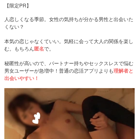
【限定PR】
人恋しくなる季節。女性の気持ちが分かる男性と出会いた
くない？
本気の恋じゃなくていい。気軽に会って大人の関係を楽し
む。もちろん
匿名
で。
秘匿性が高いので、パートナー持ちやセックスレスで悩む
男女ユーザーが急増中！普通の恋活アプリよりも
理解者と
出会いやすい！
https://pcmax.jp/lp/?
ad_id=rm307152