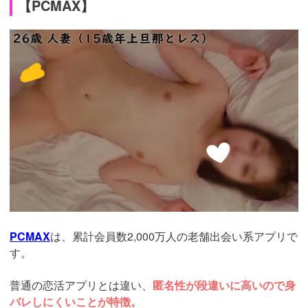
【PCMAX】
https://pcmax.jp/lp/?
ad_id=rm307152
PCMAX
は、累計会員数2,000万人の老舗出会い系アプリで
す。
普通の恋活アプリとは違い、
匿名性が段違いに高いので身
バレしにくいことが特徴。