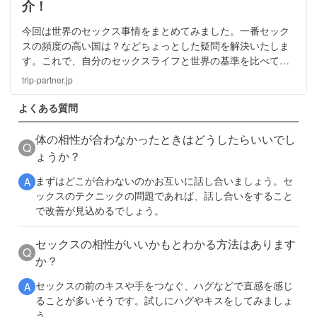
介！
今回は世界のセックス事情をまとめてみました。一番セック
スの頻度の高い国は？などちょっとした疑問を解決いたしま
す。これで、自分のセックスライフと世界の基準を比べてみ
てはいかがでしょうか？世界のセックスの現状とは？詳しい
trip-partner.jp
内容を徹底調査していきます！
よくある質問
体の相性が合わなかったときはどうしたらいいでし
Q
ょうか？
まずはどこが合わないのかお互いに話し合いましょう。セ
A
ックスのテクニックの問題であれば、話し合いをすること
で改善が見込めるでしょう。
セックスの相性がいいかもとわかる方法はあります
Q
か？
セックスの前のキスや手をつなぐ、ハグなどで直感を感じ
A
ることが多いそうです。試しにハグやキスをしてみましょ
う。