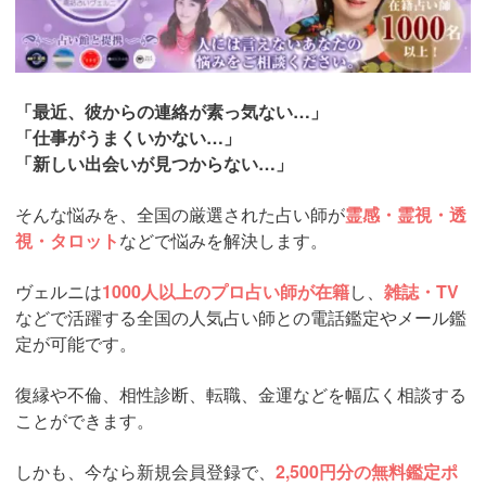
「最近、彼からの連絡が素っ気ない…」
「仕事がうまくいかない…」
「新しい出会いが見つからない…」
そんな悩みを、全国の厳選された占い師が
霊感・霊視・透
視・タロット
などで悩みを解決します。
ヴェルニは
1000人以上のプロ占い師が在籍
し、
雑誌・TV
などで活躍する全国の人気占い師との電話鑑定やメール鑑
定が可能です。
復縁や不倫、相性診断、転職、金運などを幅広く相談する
ことができます。
しかも、今なら新規会員登録で、
2,500円分の無料鑑定ポ