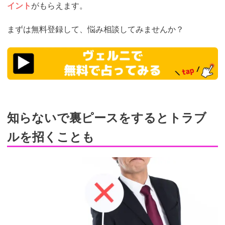
イント
がもらえます。
まずは無料登録して、悩み相談してみませんか？
https://t.afi-
b.com/visit.php?
guid=ON&a=r7674L-
0320749u&p=p757084N
知らないで裏ピースをするとトラブ
ルを招くことも