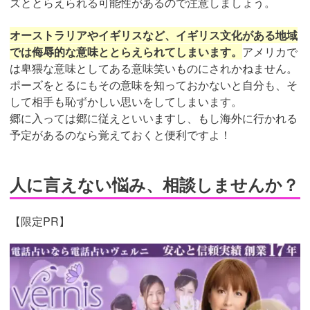
ズととらえられる可能性があるので注意しましょう。
オーストラリアやイギリスなど、イギリス文化がある地域
では侮辱的な意味ととらえられてしまいます。
アメリカで
は卑猥な意味としてある意味笑いものにされかねません。
ポーズをとるにもその意味を知っておかないと自分も、そ
して相手も恥ずかしい思いをしてしまいます。
郷に入っては郷に従えといいますし、もし海外に行かれる
予定があるのなら覚えておくと便利ですよ！
人に言えない悩み、相談しませんか？
【限定PR】
https://t.afi-
b.com/visit.php?
guid=ON&a=r7674L-
0320749u&p=p757084N