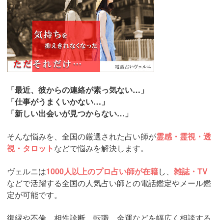
「最近、彼からの連絡が素っ気ない…」
「仕事がうまくいかない…」
「新しい出会いが見つからない…」
そんな悩みを、全国の厳選された占い師が
霊感・霊視・透
視・タロット
などで悩みを解決します。
ヴェルニは
1000人以上のプロ占い師が在籍
し、
雑誌・TV
などで活躍する全国の人気占い師との電話鑑定やメール鑑
定が可能です。
復縁や不倫、相性診断、転職、金運などを幅広く相談する