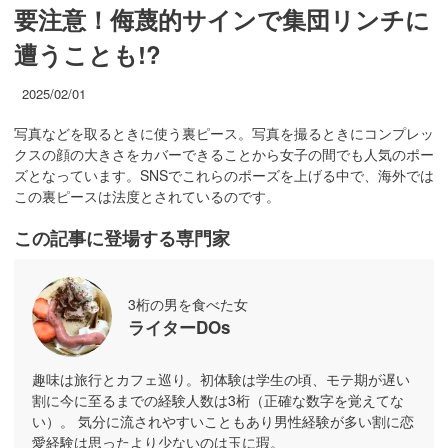
要注意！侮蔑的サインで集団リンチに
遭うことも!?
2025/02/01
写真などを取るときに使う裏ピース。写真を撮るときにコンプレッ
クスの顔の大きさをカバーできることから女子の間でも人気のポー
ズとなっています。SNSでこれらのポーズを上げる中で、海外では
この裏ピースは法度とされているのです。
この記事に登場する専門家
3桁の男を食べた女
ライターDOs
趣味は旅行とカフェ巡り。初体験は学生の頃、モテ期が遅い
割に今に至るまでの経験人数は3桁（正確な数字を覚えてな
い）。 気分に流されやすいこともあり男性経験が多い割に恋
愛経験は思ったより少ないのは玉に瑕。