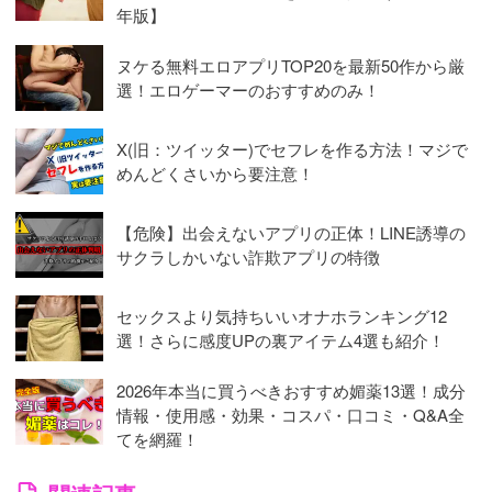
年版】
ヌケる無料エロアプリTOP20を最新50作から厳
選！エロゲーマーのおすすめのみ！
X(旧：ツイッター)でセフレを作る方法！マジで
めんどくさいから要注意！
【危険】出会えないアプリの正体！LINE誘導の
サクラしかいない詐欺アプリの特徴
セックスより気持ちいいオナホランキング12
選！さらに感度UPの裏アイテム4選も紹介！
2026年本当に買うべきおすすめ媚薬13選！成分
情報・使用感・効果・コスパ・口コミ・Q&A全
てを網羅！