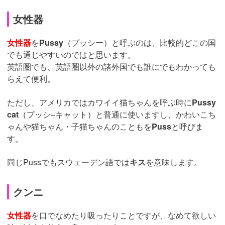
女性器
女性器
を
Pussy
（プッシー）と呼ぶのは、比較的どこの国
でも通じやすいのではと思います。
英語圏でも、英語圏以外の諸外国でも誰にでもわかっても
らえて便利。
ただし、アメリカではカワイイ猫ちゃんを呼ぶ時に
Pussy
cat
（プッシ−キャット）と普通に使いますし、かわいこち
ゃんや猫ちゃん・子猫ちゃんのこともを
Puss
と呼びま
す。
同じPussでもスウェーデン語では
キス
を意味します。
クンニ
女性器
を口でなめたり吸ったりことですが、なめて欲しい