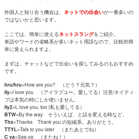
外国人と知り合う機会は、
ネットでの出会い
が一番多いの
ではないかと思います。
ここでは、簡単に使える
ネットスラング
をご紹介。
単語やワードの省略系が多いネット用語なので、比較的簡
単に覚えられますよ。
まずは、チャットなどで出会いを探してみるのもおすすめ
です。
hru/hru
=How are you? （どう？元気？）
ily
=I love you （アイラブユー。愛してる）注意/ネイティ
ブは本気の時にしか使いません。
ily2
=L love you, too (私も愛してる）
BTW
=By the way そういえば、と話を変える時など。
Thx
=Thanks Thank you の短縮系。ありがとう。
TTYL
=Talk to you later （またあとでね）
C ya
=See ya （またね！）