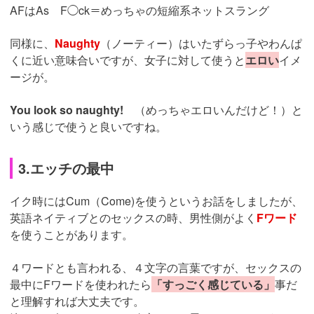
AFはAs F◯ck＝めっちゃの短縮系ネットスラング
同様に、
Naughty
（ノーティー）はいたずらっ子やわんぱ
くに近い意味合いですが、女子に対して使うと
エロい
イメ
ージが。
You look so naughty!
（めっちゃエロいんだけど！）と
いう感じで使うと良いですね。
3.エッチの最中
イク時にはCum（Come)を使うというお話をしましたが、
英語ネイティブとのセックスの時、男性側がよく
Fワード
を使うことがあります。
４ワードとも言われる、４文字の言葉ですが、セックスの
最中にFワードを使われたら
「すっごく感じている」
事だ
と理解すれば大丈夫です。