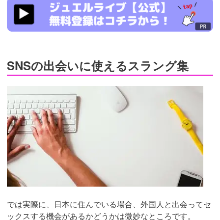
https://www.j-
live.tv/LiveChat/acs.php?
si=jwchatt&pid=MLA5661_0003&pa=lp33.php
SNSの出会いに使えるスラング集
では実際に、日本に住んでいる場合、外国人と出会ってセ
ックスする機会があるかどうかは微妙なところです。