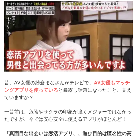
https://pcmax.jp/lp/?
ad_id=rm307152
昔、AV女優の紗倉まなさんがテレビで、
AV女優もマッチ
ングアプリを使っている
と暴露し話題になったこと、覚え
ていますか？
一昔前は、危険やサクラの印象が強くメジャーではなかっ
たですが、今では安心安全に使えるアプリがほとんど！
「真面目な出会いは恋活アプリ、、遊び目的は匿名性の高