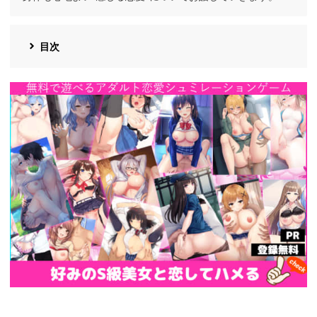
目次
https://cv-
measurement.com/ad/p/r?
medium=191&ad=1692&creative=1386