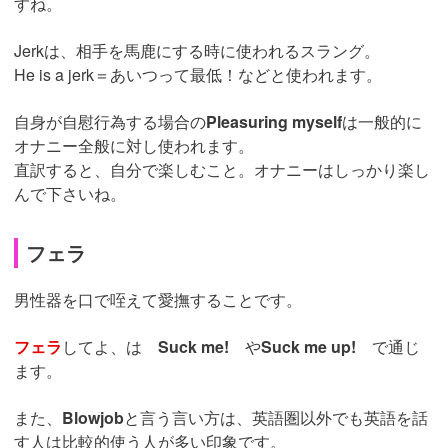
すね。
Jerkは、相手を馬鹿にする時に使われるスラング。
He is a jerk＝あいつって最低！などと使われます。
自身が自慰行為する場合の
Pleasuring myself
は一般的に
オナニー全般に対し使われます。
直訳すると、自分で楽しむこと。オナニーはしっかり楽し
んで下さいね。
フェラ
男性器を口で咥えて愛撫することです。
フェラ
してよ、は
Suck me!
や
Suck me up!
で通じ
ます。
また、
Blowjob
と言う言い方は、英語圏以外でも英語を話
す人は比較的使う人が多い印象です。