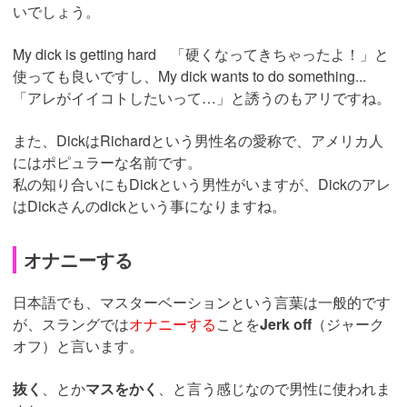
いでしょう。
My dick is getting hard 「硬くなってきちゃったよ！」と
使っても良いですし、My dick wants to do something...
「アレがイイコトしたいって…」と誘うのもアリですね。
また、DickはRichardという男性名の愛称で、アメリカ人
にはポピュラーな名前です。
私の知り合いにもDickという男性がいますが、Dickのアレ
はDickさんのdickという事になりますね。
オナニーする
日本語でも、マスターベーションという言葉は一般的です
が、スラングでは
オナニーする
ことを
Jerk off
（ジャーク
オフ）と言います。
抜く
、とか
マスをかく
、と言う感じなので男性に使われま