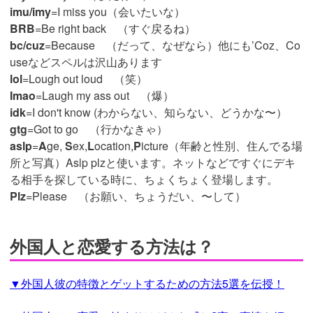
imu/imy
=I miss you（会いたいな）
BRB
=Be right back （すぐ戻るね）
bc/cuz
=Because （だって、なぜなら）他にも’Coz、Co
useなどスペルは沢山あります
lol
=Lough out loud （笑）
Imao
=Laugh my ass out （爆）
idk
=I don't know (わからない、知らない、どうかな〜）
gtg
=Got to go （行かなきゃ）
aslp
=
A
ge,
S
ex,
L
ocation,
P
icture（年齢と性別、住んでる場
所と写真）Aslp plzと使います。ネットなどですぐにデキ
る相手を探している時に、ちょくちょく登場します。
Plz
=Please （お願い、ちょうだい、〜して）
外国人と恋愛する方法は？
▼外国人彼の特徴とゲットするための方法5選を伝授！