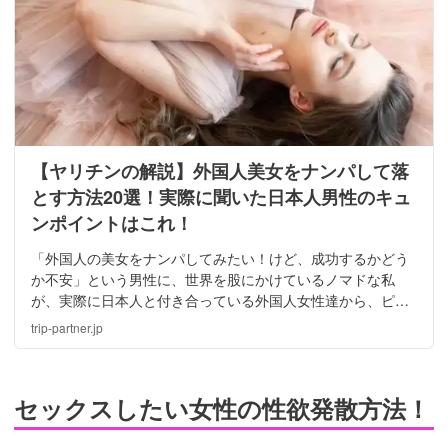
【ヤリチンの解説】外国人美女をナンパして落
とす方法20選！実際に聞いた日本人男性のキュ
ンポイントはこれ！
「外国人の美女をナンパしてみたい！けど、成功するかどう
か不安」という男性に、世界を股にかけているノマドな私
が、実際に日本人と付き合っている外国人女性達から、ピー
チクパーチク聞かされているアレコレをお伝えしたいんで
trip-partner.jp
す！これさえ知っていれば安心してナンパできます☆
セックスしたい女性の性欲発散方法！