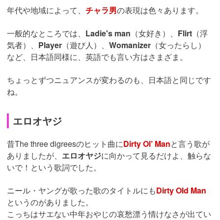
年代や地域によって、
チャラ男
の表現は色々あります。
一般的なところでは、
Ladie's man
（女好き）、
Flirt
（浮
気者）、
Player
（遊び人）、
Womanizer
（女ったらし）
など、日本語同様に、英語でも言い方はさまざま。
ちょっとずつニュアンスが変わるのも、日本語と同じです
ね。
エロオヤジ
昔The three digreesのヒット曲に
Dirty Ol’ Man
と言う歌が
ありましたが、
エロオヤジ
に向かって見るだけよ、触らな
いで！という歌詞でした。
ニール・ヤングが歌った歌のタイトルにも
Dirty Old Man
というのがありました。
こっちはサエない中年おやじの哀愁漂う情けなさが出てい