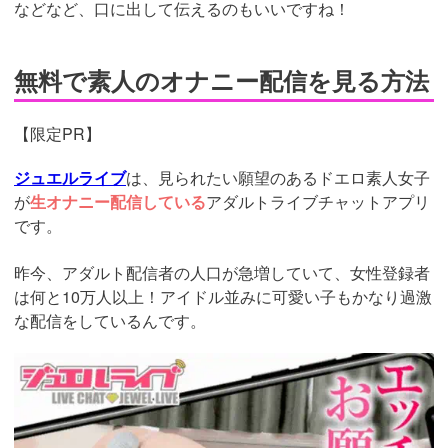
などなど、口に出して伝えるのもいいですね！
無料で素人のオナニー配信を見る方法
【限定PR】
ジュエルライブ
は、見られたい願望のあるドエロ素人女子
が
生オナニー配信している
アダルトライブチャットアプリ
です。
昨今、アダルト配信者の人口が急増していて、女性登録者
は何と10万人以上！アイドル並みに可愛い子もかなり過激
な配信をしているんです。
https://www.j-
live.tv/LiveChat/acs.php?
si=jwchatt&pid=MLA5661_0003&pa=lp33.php