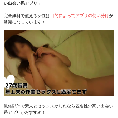
い出会い系アプリ」
完全無料で使える女性は
目的によってアプリの使い分け
が
常識になっています！
https://pcmax.jp/lp/?
ad_id=rm307152
風俗以外で素人とセックスがしたなら匿名性の高い出会い
系アプリがおすすめ！