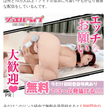
は何と10万人以上！アイドル並みに可愛い子もかなり過激
な配信をしているんです。
https://www.j-
live.tv/LiveChat/acs.php?
si=jwchatt&pid=MLA5661_0003&pa=lp33.php
今だけこのリンク経由で無料会員登録すると
1,500円分の