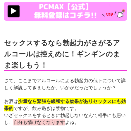
https://pcmax.jp/lp/?
ad_id=rm307152
セックスするなら勃起力がさがるア
ルコールは控えめに！ギンギンのま
ま楽しもう！
さて、ここまでアルコールによる勃起力の低下について詳
しく解説してきましたが、いかがだったでしょうか？
お酒は
少量なら緊張を緩和する効果がありセックスにも効
果的
ですが、飲み過ぎは禁物です。
いざセックスをするときに勃起しないなんて相手にも悪い
し、
自分も情けなくなります
よね。