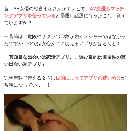
昔、AV女優の紗倉まなさんがテレビで、
AV女優もマッチ
ングアプリを使っている
と暴露し話題になったこと、覚え
ていますか？
一昔前は、危険やサクラの印象が強くメジャーではなかっ
たですが、今では安心安全に使えるアプリがほとんど！
「真面目な出会いは恋活アプリ、、遊び目的は匿名性の高
い出会い系アプリ」
完全無料で使える女性は
目的によってアプリの使い分け
が
常識になっています！
https://pcmax.jp/lp/?
ad_id=rm307152