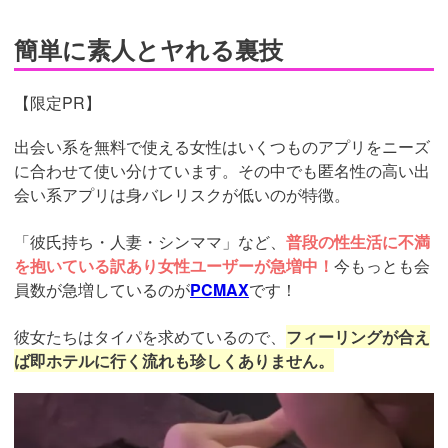
簡単に素人とヤれる裏技
【限定PR】
出会い系を無料で使える女性はいくつものアプリをニーズ
に合わせて使い分けています。その中でも匿名性の高い出
会い系アプリは身バレリスクが低いのが特徴。
「彼氏持ち・人妻・シンママ」など、
普段の性生活に不満
を抱いている訳あり女性ユーザーが急増中！
今もっとも会
員数が急増しているのが
PCMAX
です！
彼女たちはタイパを求めているので、
フィーリングが合え
ば即ホテルに行く流れも珍しくありません。
https://pcmax.jp/lp/?
ad_id=rm307152