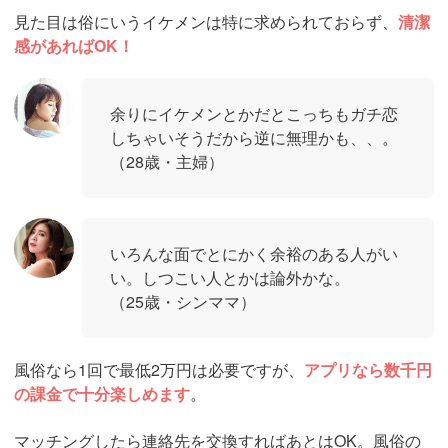
見た目は俗にいうイケメンは特に求められておらず、
清潔
感があればOK！
余りにイケメンとかだとこっちもガチ恋
しちゃいそうだから逆に無理かも、、。
（28歳・主婦）
いろんな面でとにかく余裕のある人がい
い。しつこい人とかは論外かな。
（25歳・シンママ）
風俗なら1回で最低2万円は必要ですが、
アプリなら数千円
の課金で十分楽しめます
。
マッチングしたら連絡先を交換すればあとはOK。風俗の