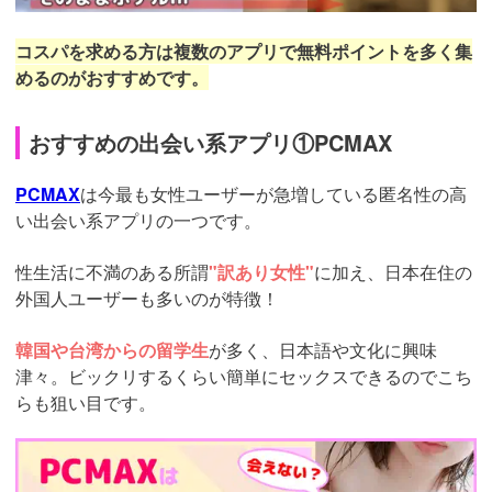
コスパを求める方は複数のアプリで無料ポイントを多く集
めるのがおすすめです。
おすすめの出会い系アプリ①PCMAX
PCMAX
は今最も女性ユーザーが急増している匿名性の高
い出会い系アプリの一つです。
性生活に不満のある所謂
"訳あり女性"
に加え、日本在住の
外国人ユーザーも多いのが特徴！
韓国や台湾からの留学生
が多く、日本語や文化に興味
津々。ビックリするくらい簡単にセックスできるのでこち
らも狙い目です。
https://pcmax.jp/lp/?
ad_id=rm307152