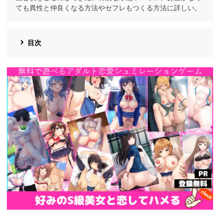
ても異性と仲良くなる方法やセフレもつくる方法に詳しい。
目次
https://cv-
measurement.com/ad/p/r?
medium=191&ad=1692&creative=1386