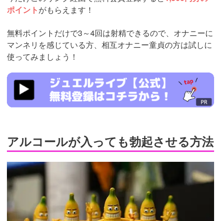
ポイント
がもらえます！
無料ポイントだけで3～4回は射精できるので、オナニーに
マンネリを感じている方、相互オナニー童貞の方は試しに
使ってみましょう！
https://www.j-
live.tv/LiveChat/acs.php?
si=jwchatt&pid=MLA5661_0003&pa=lp33.php
アルコールが入っても勃起させる方法