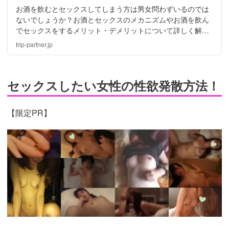
お酒を飲むとセックスしてしまう方は男女問わずいるのでは
ないでしょうか？お酒とセックスのメカニズムやお酒を飲ん
でセックスをするメリット・デメリットについて詳しく解説
致します！お酒セックス失敗談についてもご紹介♪お酒セッ
trip-partner.jp
クスを楽しみましょう。
セックスしたい女性の性欲発散方法！
【限定PR】
https://pcmax.jp/lp/?
ad_id=rm307152