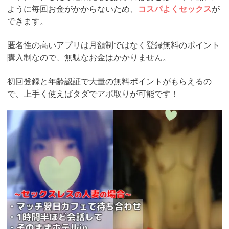
ように毎回お金がかからないため、
コスパよくセックス
が
できます。
匿名性の高いアプリは月額制ではなく登録無料のポイント
購入制なので、無駄なお金はかかりません。
初回登録と年齢認証で大量の無料ポイントがもらえるの
で、上手く使えばタダでアポ取りが可能です！
https://pcmax.jp/lp/?
ad_id=rm307152