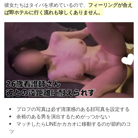
彼女たちはタイパを求めているので、
フィーリングが合え
ば即ホテルに行く流れも珍しくありません。
https://pcmax.jp/lp/?
ad_id=rm307152
プロフの写真は必ず清潔感のある顔写真を設定する
余裕のある男を演出するためがっつかない
マッチしたらLINEかカカオに移動するのが節約のコ
ツ