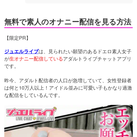
無料で素人のオナニー配信を見る方法
【限定PR】
ジュエルライブ
は、見られたい願望のあるドエロ素人女子
が
生オナニー配信している
アダルトライブチャットアプリ
です。
昨今、アダルト配信者の人口が急増していて、女性登録者
は何と10万人以上！アイドル並みに可愛い子もかなり過激
な配信をしているんです。
https://www.j-
live.tv/LiveChat/acs.php?
si=jwchatt&pid=MLA5661_0003&pa=lp33.php