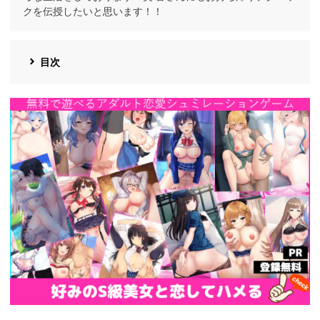
クを伝授したいと思います！！
目次
https://cv-
measurement.com/ad/p/r?
medium=191&ad=1692&creative=1386