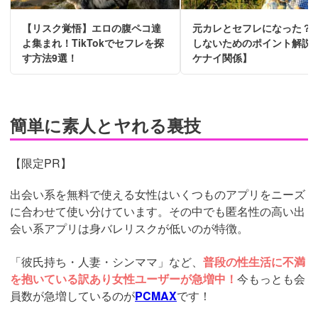
【リスク覚悟】エロの腹ペコ達
元カレとセフレになった？
よ集まれ！TikTokでセフレを探
しないためのポイント解説
す方法9選！
ケナイ関係】
簡単に素人とヤれる裏技
【限定PR】
出会い系を無料で使える女性はいくつものアプリをニーズ
に合わせて使い分けています。その中でも匿名性の高い出
会い系アプリは身バレリスクが低いのが特徴。
「彼氏持ち・人妻・シンママ」など、
普段の性生活に不満
を抱いている訳あり女性ユーザーが急増中！
今もっとも会
員数が急増しているのが
PCMAX
です！