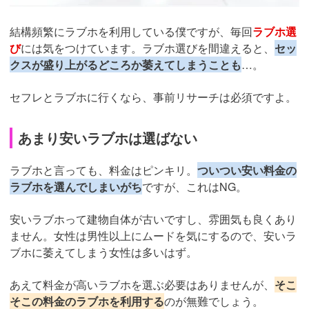
結構頻繁にラブホを利用している僕ですが、毎回
ラブホ選
び
には気をつけています。ラブホ選びを間違えると、
セッ
クスが盛り上がるどころか萎えてしまうことも
…。
セフレとラブホに行くなら、事前リサーチは必須ですよ。
あまり安いラブホは選ばない
ラブホと言っても、料金はピンキリ。
ついつい安い料金の
ラブホを選んでしまいがち
ですが、これはNG。
安いラブホって建物自体が古いですし、雰囲気も良くあり
ません。女性は男性以上にムードを気にするので、安いラ
ブホに萎えてしまう女性は多いはず。
あえて料金が高いラブホを選ぶ必要はありませんが、
そこ
そこの料金のラブホを利用する
のが無難でしょう。