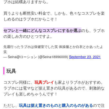
ブホは結構ありますから。
買うよりも断然安い料金で、しかも、色々なコスプレを楽
しめるのはラブホだからこそ！
セフレと一緒にどんなコスプレにするか選ぶ
のも、ラブホ
の楽しみ方のひとつですよ。
先週行ったラブホは保健室でした笑 体操服とか白衣とかあったよ
笑
— Seina@ローション (@Seina18996009)
September 23, 2021
玩具
コスプレ同様に、
玩具プレイ
も家よりラブホがおすすめ。
ラブホには電マなど据え置きの玩具があるので、刺激的な
プレイも楽しめちゃうんです！
ただし、
玩具は据え置きのものと購入のものがある
ので注