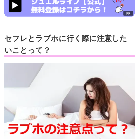
live.tv/LiveChat/acs.php?
si=jwchatt&pid=MLA5661_0003&pa=lp33.php
セフレとラブホに行く際に注意した
いことって？