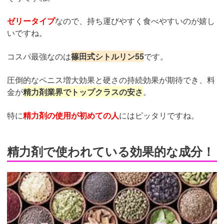
ゼリータイプ
なので、持ち運びやすく食べやすいのが嬉し
いですね。
コスパ最強なのは
篠田式シトルリン55
です。
圧倒的なペニス増大効果と硬さの持続効果が期待でき、料
金が
精力剤業界でトップクラスの安さ
。
特に
精力剤の使用が初めての人
にはピッタリですね。
精力剤で使われている効果的な成分！