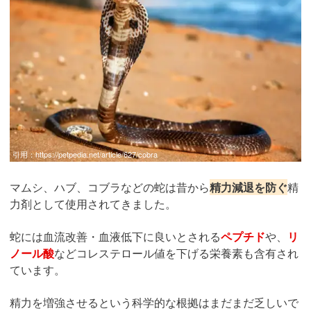
引用：
https://petpedia.net/article/627/cobra
マムシ、ハブ、コブラなどの蛇は昔から
精力減退を防ぐ
精
力剤として使用されてきました。
蛇には血流改善・血液低下に良いとされる
ペプチド
や、
リ
ノール酸
などコレステロール値を下げる栄養素も含有され
ています。
精力を増強させるという科学的な根拠はまだまだ乏しいで