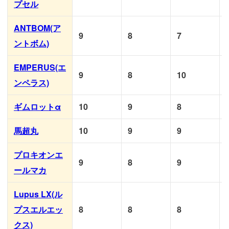
プセル
ANTBOM(ア
9
8
7
ントボム)
EMPERUS(エ
9
8
10
ンペラス)
ギムロットα
10
9
8
馬超丸
10
9
9
プロキオンエ
9
8
9
ールマカ
Lupus LX(ル
プスエルエッ
8
8
8
クス)