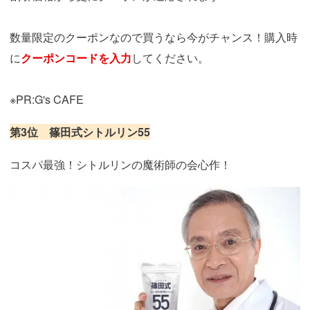
数量限定のクーポンなので買うなら今がチャンス！購入時
に
クーポンコードを入力
してください。
※PR:G's CAFE
第3位 篠田式シトルリン55
コスパ最強！シトルリンの魔術師の会心作！
https://fam-
ad.com/ad/p/r?
_site=67781&_article=21914