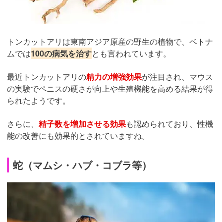
トンカットアリは東南アジア原産の野生の植物で、ベトナ
ムでは
100の病気を治す
とも言われています。
最近トンカットアリの
精力の増強効果
が注目され、マウス
の実験でペニスの硬さが向上や生殖機能を高める結果が得
られたようです。
さらに、
精子数を増加させる効果
も認められており、性機
能の改善にも効果的とされていますね。
蛇（マムシ・ハブ・コブラ等）