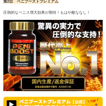
第2位 ペニブーストプレミアム
圧倒的なペニス増大効果が期待！もはや敵ななし！
https://fam-
ad.com/ad/p/r?
_site=67781&_article=22449