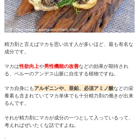
引用：
https://belta.co.jp/pregnancy/maca_effect/
精力剤と言えばマカを思い出す人が多いほど、最も有名な
成分です。
マカは
性欲向上
や
男性機能の改善
などの効果が期待され
る、ペルーのアンデス山脈に自生する植物ですね。
マカ自身にも
アルギニンや、亜鉛、必須アミノ酸
などの栄
養素も含まれていてマカ単体でも十分精力剤の働きが出来
るんです。
それが精力剤にマカが成分の一つとして入っているって、
考えればぜいたくな話ですよね。