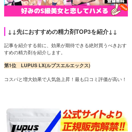
↓↓先におすすめの精力剤TOP3を紹介↓↓
記事を紹介する前に、効果が期待できる絶対買うべきおす
すめの精力剤を紹介します。
第1位 LUPUS LX(ルプスエルエックス)
コスパと増大効果で人気急上昇！最も口コミ評価が高い！
https://fam-
ad.com/ad/p/r?
_site=67781&_article=18371