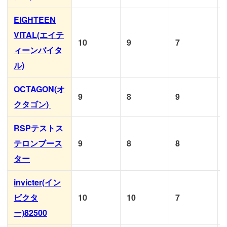
EIGHTEEN
VITAL(エイテ
10
9
7
ィーンバイタ
ル)
OCTAGON(オ
9
8
9
クタゴン)
RSPテストス
テロンブース
9
8
8
ター
invicter(イン
ビクタ
10
10
7
ー)82500