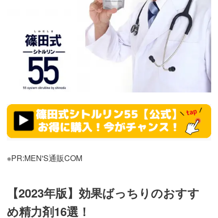
https://fam-
ad.com/ad/p/r?
_site=67781&_article=21914
※PR:MEN'S通販COM
【2023年版】効果ばっちりのおすす
め精力剤16選！