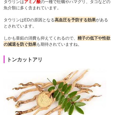
タウリンは
アミノ酸
の一種で牡蠣やハマグリ、タコなどの
魚介類に多く含まれています。
タウリンはEDの原因となる
高血圧を予防する効果
がある
とされています。
しかも亜鉛の消費も抑えてくれるので、
精子の低下や性欲
の減退を防ぐ効果
も期待されていますね。
トンカットアリ