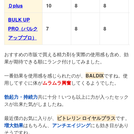
Ｄplus
10
8
8
BULK UP
PRO（バルク
7
8
8
アッププロ）
おすすめの市販で買える精力剤を実際の使用感も含め、効
果が期待できる順にランク付けしてみました。
一番効果を使用感を感じられたのが、
BALDIX
ですね。使
用してすぐに体が
ムラムラ興奮
してくるようでした。
勃起力・持続力
共に十分！いつも以上に力が入ったセック
スが出来た気がしましたね。
最近僕のお気に入りが、
ビトレリン ロイヤルプラス
です。
増大効果
はもちろん、
アンチエイジング
にも効き目があり
そうですね。