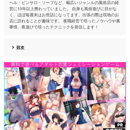
ヘル・ピンサロ・ソープなど、幅広いジャンルの風俗店の経
営に10年以上携わっていました。 自身も風俗遊びに目がな
く、ほぼ毎週末はお世話になってます。出張の際は現地のお
店に訪れることが趣味です。 夜職経営で培ったノウハウや裏
事情、夜遊びで培ったテクニックを発信します！
目次
https://cv-
measurement.com/ad/p/r?
medium=191&ad=1692&creative=1386