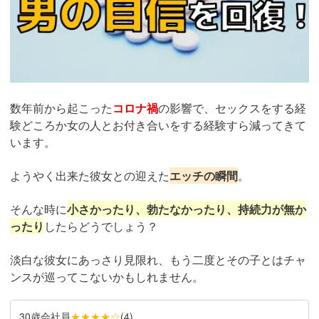
数年前から起こった
コロナ禍
の影響で、セックスをする経
験どころか女の人とお付き合いをする経験すら減ってきて
います。
ようやく出来た彼女との迎えた
エッチの瞬間
。
そんな時に
小さかったり、勃たなかったり、持続力が無か
ったり
したらどうでしょう？
淡白な彼女にあっさり見限れ、もう二度とその子とはチャ
ンスが巡ってこないかもしれません。
30歳会社員
★★★★☆
(
4
)