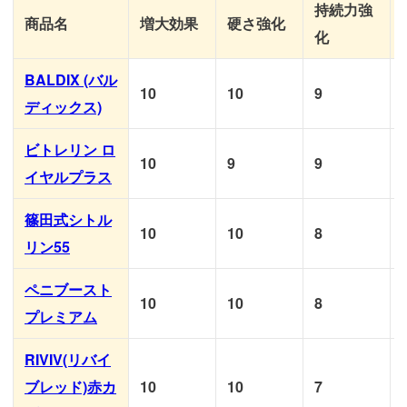
持続力強
商品名
増大効果
硬さ強化
化
BALDIX (バル
10
10
9
ディックス)
ビトレリン ロ
10
9
9
イヤルプラス
篠田式シトル
10
10
8
リン55
ペニブースト
10
10
8
プレミアム
RIVIV(リバイ
ブレッド)赤カ
10
10
7