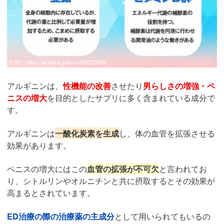
引用：
https://wowma.jp/item/385223502
アルギニンは、
性機能の改善
させたり
男らしさの増強・ペ
ニスの増大
を目的としたサプリに多く含まれている成分で
す。
アルギニンは
一酸化炭素を生成
し、体の血管を拡張させる
効果があります。
ペニスの増大にはこの
血管の拡張が不可欠
と言われてお
り、シトルリンやオルニチンと共に摂取するとその効果が
高まるとされています。
ED治療の際の治療薬の主成分
として用いられてもいるの