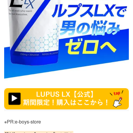
https://fam-
ad.com/ad/p/r?
_site=67781&_article=18371
※PR:e-boys-store