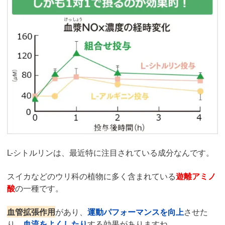
引用：
https://imida.jp/seibun_arginine.html
L-シトルリンは、最近特に注目されている成分なんです。
スイカなどのウリ科の植物に多く含まれている
遊離アミノ
酸
の一種です。
血管拡張作用
があり、
運動パフォーマンスを向上
させた
り、
血流をよくしたり
する効果がありますね。