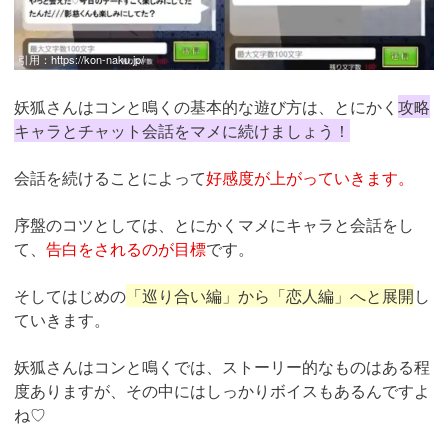
引用：
https://kon-naku.jp/
妖狐さんはコンと鳴くの基本的な遊び方は、とにかく
攻略
キャラとチャット会話をマメに続けましょう！
会話を続けることによって
好感度が上がっていきます。
序盤のコツとしては、とにかくマメにキャラと会話をし
て、
告白をされるのが目標
です。
そしてはじめの
「巡り合い編」から「恋人編」へと展開
し
ていきます。
妖狐さんはコンと鳴くでは、ストーリー的なものはある程
度ありますが、その中にはしっかりボイスもあるんですよ
ね♡