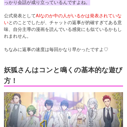
っかり会話が成り立っているんですよね。
公式発表として
AIなのか中の人がいるかは発表されていな
い
とのことでしたが、チャットの返事が的確すぎてある意
味、自分主導の漫画を読んでいる感覚にも似ているかもし
れまれせん。
ちなみに返事の速度は毎回かなり早かったですよ♡
妖狐さんはコンと鳴くの基本的な遊び
方！
https://fam-
ad.com/ad/p/r?
_site=67781&_article=32034