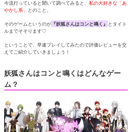
今流行っていると聞いて調べてみると、
私の大好きな「あ
やかし系」
とのこと。
そのゲームというのが
『妖狐さんはコンと鳴く』
とタイト
ルまでそそります♡
ということで、早速プレイしてみたので評価レビューを交
えてご紹介していきましょう！
妖狐さんはコンと鳴くはどんなゲー
ム？
https://fam-
ad.com/ad/p/r?
_site=67781&_article=32034