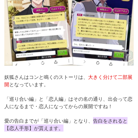
引用：
https://kon-naku.jp/
妖狐さんはコンと鳴くのストーリは、
大きく分けて二部展
開
となっています。
「巡り合い編」と「恋人編」はその名の通り、出会って恋
人になるまで・恋人になってからの展開ですね！
愛の告白までが「巡り合い編」となり、
告白をされると
【恋人手形】が貰えます。