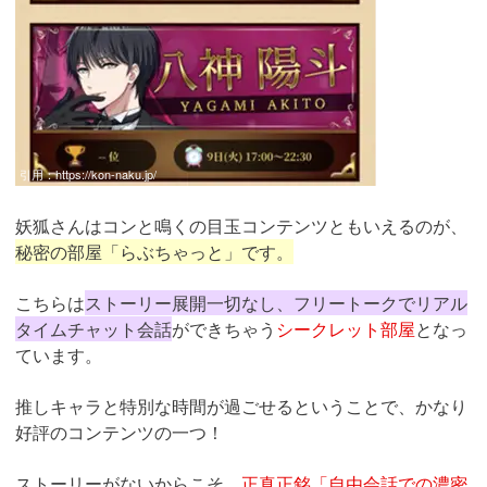
引用：
https://kon-naku.jp/
妖狐さんはコンと鳴くの目玉コンテンツともいえるのが、
秘密の部屋「らぶちゃっと」です。
こちらは
ストーリー展開一切なし、フリートークでリアル
タイムチャット会話
ができちゃう
シークレット部屋
となっ
ています。
推しキャラと特別な時間が過ごせるということで、かなり
好評のコンテンツの一つ！
ストーリーがないからこそ、
正真正銘「自由会話での濃密