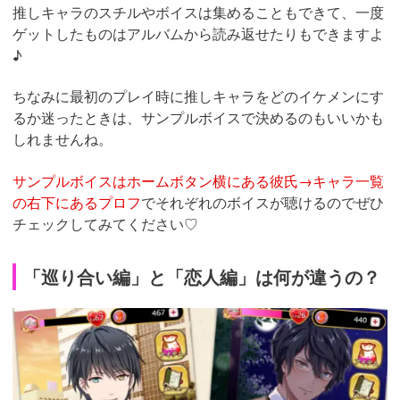
推しキャラのスチルやボイスは集めることもできて、一度
ゲットしたものはアルバムから読み返せたりもできますよ
♪
ちなみに最初のプレイ時に推しキャラをどのイケメンにす
るか迷ったときは、サンプルボイスで決めるのもいいかも
しれませんね。
サンプルボイスはホームボタン横にある彼氏→キャラ一覧
の右下にあるプロフ
でそれぞれのボイスが聴けるのでぜひ
チェックしてみてください♡
「巡り合い編」と「恋人編」は何が違うの？
https://fam-
ad.com/ad/p/r?
_site=67781&_article=32034