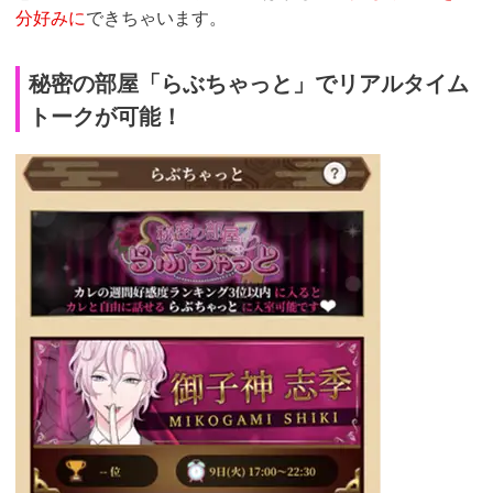
分好みに
できちゃいます。
秘密の部屋「らぶちゃっと」でリアルタイム
トークが可能！
https://fam-
ad.com/ad/p/r?
_site=67781&_article=32034