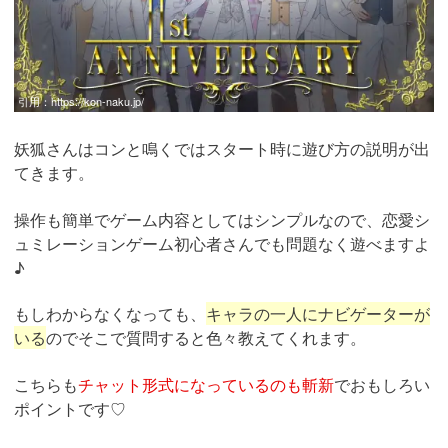
引用：
https://kon-naku.jp/
妖狐さんはコンと鳴くではスタート時に遊び方の説明が出
てきます。
操作も簡単でゲーム内容としてはシンプルなので、恋愛シ
ュミレーションゲーム初心者さんでも問題なく遊べますよ
♪
もしわからなくなっても、
キャラの一人にナビゲーターが
いる
のでそこで質問すると色々教えてくれます。
こちらも
チャット形式になっているのも斬新
でおもしろい
ポイントです♡