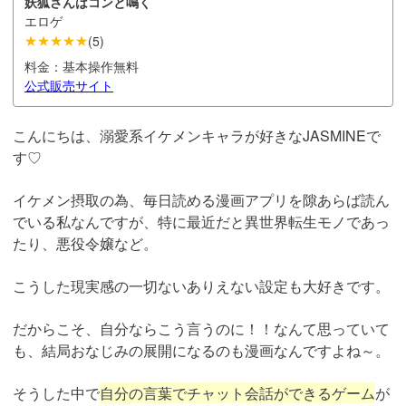
妖狐さんはコンと鳴く
エロゲ
★★★★★
(
5
)
料金：
基本操作無料
公式販売サイト
こんにちは、溺愛系イケメンキャラが好きなJASMINEで
す♡
イケメン摂取の為、毎日読める漫画アプリを隙あらば読ん
でいる私なんですが、特に最近だと異世界転生モノであっ
たり、悪役令嬢など。
こうした現実感の一切ないありえない設定も大好きです。
だからこそ、自分ならこう言うのに！！なんて思っていて
も、結局おなじみの展開になるのも漫画なんですよね～。
そうした中で
自分の言葉でチャット会話ができるゲーム
が