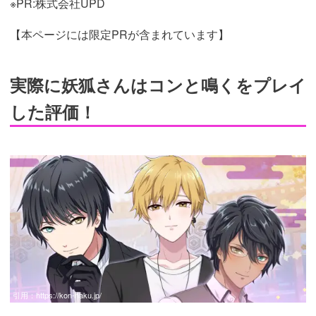
※PR:株式会社UPD
【本ページには限定PRが含まれています】
実際に妖狐さんはコンと鳴くをプレイ
した評価！
引用：
https://kon-naku.jp/