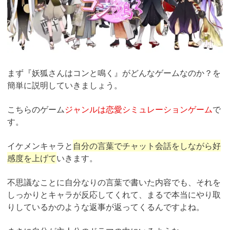
引用：
https://kon-naku.jp/
まず『妖狐さんはコンと鳴く』がどんなゲームなのか？を
簡単に説明していきましょう。
こちらのゲーム
ジャンルは恋愛シミュレーションゲーム
で
す。
イケメンキャラと
自分の言葉でチャット会話をしながら好
感度を上げて
いきます。
不思議なことに自分なりの言葉で書いた内容でも、それを
しっかりとキャラが反応してくれて、まるで本当にやり取
りしているかのような返事が返ってくるんですよね。