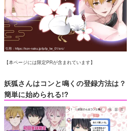
引用：
https://kon-naku.jp/lp/lp_tw_01/src/
【本ページには限定PRが含まれています】
妖狐さんはコンと鳴くの登録方法は？
簡単に始められる!?
https://fam-
ad.com/ad/p/r?
_site=67781&_article=32034