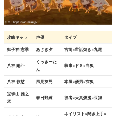
引用：
https://kon-naku.jp/
攻略キャラ
声優
タイプ
御子神 志季
あさぎ夕
宮司×世話焼き×九尾
くっきーた
八神 陽斗
執事×ドＳ×白狐
ん
八神 影慈
風見灰児
本屋×優男×玄狐
宝珠山 雅之
春日野練
役者×天真爛漫×豆狸
丞
ネイリスト×聞き上手×