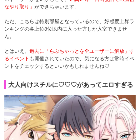
なやり取り」
ができちゃいます。
ただ、こちらは特別部屋となっているので、好感度上昇ラ
ンキングの各上位3位以内に入った方しか入室できませ
ん。
とはいえ、
過去に「らぶちゃっとを全ユーザーに解放」す
るイベント
も開催されていたので、気になる方は常時イベ
ントをチェックするといいかもしれませんね♡
大人向けスチルに♡♡♡があってエロすぎる
https://fam-
ad.com/ad/p/r?
_site=67781&_article=32034