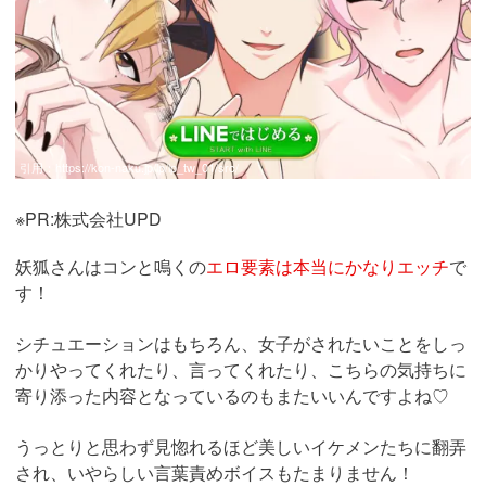
引用：
https://kon-naku.jp/lp/lp_tw_01/src/
※PR:株式会社UPD
妖狐さんはコンと鳴くの
エロ要素は本当にかなりエッチ
で
す！
シチュエーションはもちろん、女子がされたいことをしっ
かりやってくれたり、言ってくれたり、こちらの気持ちに
寄り添った内容となっているのもまたいいんですよね♡
うっとりと思わず見惚れるほど美しいイケメンたちに翻弄
され、いやらしい言葉責めボイスもたまりません！