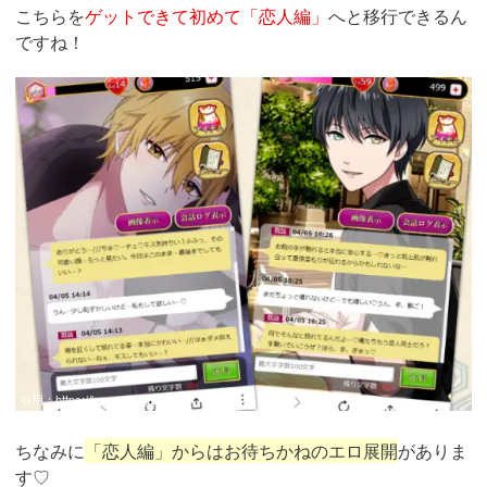
こちらを
ゲットできて初めて「恋人編」
へと移行できるん
ですね！
引用：
https://kon-naku.jp/
ちなみに
「恋人編」からはお待ちかねのエロ展開
がありま
す♡