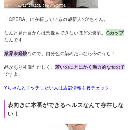
引用：
http://221.248.255.103/profile/00703/
「OPERA」に在籍している21歳新人のYちゃん。
なんと見た目からは想像もできないほどの爆乳、
Gカップ
なんです！
業界未経験
なので、自分色の染めたいなら今のうち！
品があり礼儀ただしく、
若いのにとにかく魅力的な女の子
ですよ。
Yちゃんとエッチしたい人は店舗情報も要チェック
表向きに本番ができるヘルスなんて存在しな
い！