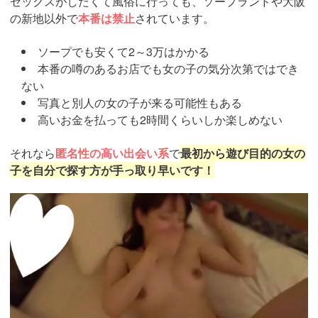
セックスがしたくて風俗に行っても、ソープランドや大阪
の新地以外で
本番は禁止
されています。
ソープでも安くて2～3万はかかる
本番の噂のあるお店でも女の子の気分次第ではでき
ない
写真と別人の女の子が来る可能性もある
高いお金を払っても2時間くらいしか楽しめない
それなら
匿名性の高い出会い系
で
最初から遊び目的の女の
子を自分で探す方が手っ取り早いです！
https://pcmax.jp/lp/?
ad_id=rm307152