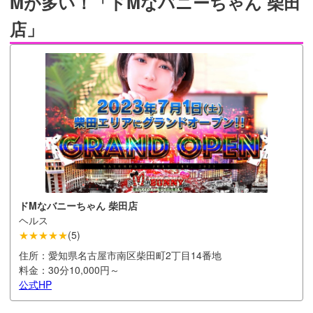
Mが多い！「ドMなバニーちゃん 柴田
店」
ドMなバニーちゃん 柴田店
ヘルス
★★★★★
(
5
)
住所：
愛知県名古屋市南区柴田町2丁目14番地
料金：
30分10,000円～
公式HP