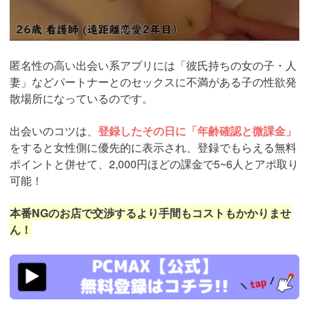
匿名性の高い出会い系アプリには「彼氏持ちの女の子・人
妻」などパートナーとのセックスに不満がある子の性欲発
散場所になっているのです。
出会いのコツは、
登録したその日に「年齢確認と微課金」
をすると女性側に優先的に表示され、登録でもらえる無料
ポイントと併せて、2,000円ほどの課金で5~6人とアポ取り
可能！
本番NGのお店で交渉するより手間もコストもかかりませ
ん！
https://pcmax.jp/lp/?
ad_id=rm307152