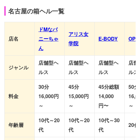
名古屋の箱ヘル一覧
ドMなバ
アリス女
店名
ニーちゃ
E-BODY
OPE
学院
ん
店舗型ヘ
店舗型ヘ
店舗型ヘ
店舗
ジャンル
ルス
ルス
ルス
ルス
30分
45分
45分総額
50分
料金
16,000円
15,000円
14,000
16,
～
～
円〜
～
10代～20
10代～20
10代～30
年齢層
20代
代
代
代