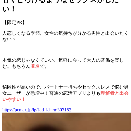
い！
【限定PR】
人恋しくなる季節。女性の気持ちが分かる男性と出会いたく
ない？
本気の恋じゃなくていい。気軽に会って大人の関係を楽し
む。もちろん
匿名
で。
秘匿性が高いので、パートナー持ちやセックスレスで悩む男
女ユーザーが急増中！普通の恋活アプリよりも
理解者と出会
いやすい！
https://pcmax.jp/lp/?ad_id=rm307152