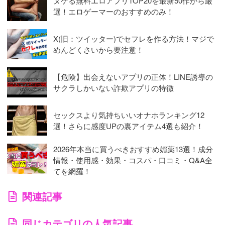
ヌケる無料エロアプリTOP20を最新50作から厳
選！エロゲーマーのおすすめのみ！
X(旧：ツイッター)でセフレを作る方法！マジで
めんどくさいから要注意！
【危険】出会えないアプリの正体！LINE誘導の
サクラしかいない詐欺アプリの特徴
セックスより気持ちいいオナホランキング12
選！さらに感度UPの裏アイテム4選も紹介！
2026年本当に買うべきおすすめ媚薬13選！成分
情報・使用感・効果・コスパ・口コミ・Q&A全
てを網羅！
関連記事
同じカテゴリの人気記事