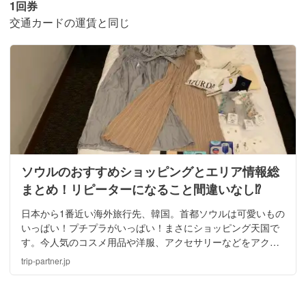
1回券
交通カードの運賃と同じ
ソウルのおすすめショッピングとエリア情報総
まとめ！リピーターになること間違いなし⁉
日本から1番近い海外旅行先、韓国。首都ソウルは可愛いもの
いっぱい！プチプラがいっぱい！まさにショッピング天国で
す。今人気のコスメ用品や洋服、アクセサリーなどをアクセ
ス方法と共にいろいろご紹介しますので、ぜひソウルでおト
trip-partner.jp
クなプチプラショッピングを楽しんできて下さいね。