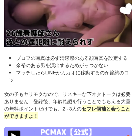
プロフの写真は必ず清潔感のある顔写真を設定する
余裕のある男を演出するためがっつかない
マッチしたらLINEかカカオに移動するのが節約のコ
ツ
女の子もヤリモクなので、リスキーな下ネタトークは必要
ありません！登録後、年齢確認を行うことでもらえる大量
の無料ポイントだけでも、2∼3人の
セフレ候補と会うこと
ができますよ！
https://pcmax.jp/lp/?
ad_id=rm307152