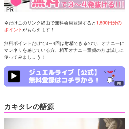
今だけこのリンク経由で無料会員登録すると
1,500円分の
ポイント
がもらえます！
無料ポイントだけで3～4回は射精できるので、オナニーに
マンネリを感じている方、相互オナニー童貞の方は試しに
使ってみましょう！
https://www.j-
live.tv/LiveChat/acs.php?
si=jwchatt&pid=MLA5661_0003&pa=lp33.php
カキタレの語源