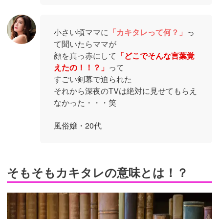
小さい頃ママに
「カキタレって何？」
っ
て聞いたらママが
顔を真っ赤にして
「どこでそんな言葉覚
えたの！！？」
って
すごい剣幕で迫られた
それから深夜のTVは絶対に見せてもらえ
なかった・・・笑
風俗嬢・20代
そもそもカキタレの意味とは！？