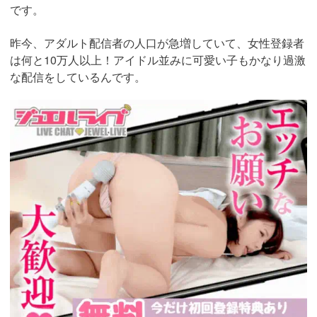
です。
昨今、アダルト配信者の人口が急増していて、女性登録者
は何と10万人以上！アイドル並みに可愛い子もかなり過激
な配信をしているんです。
https://www.j-
live.tv/LiveChat/acs.php?
si=jwchatt&pid=MLA5661_0003&pa=lp33.php