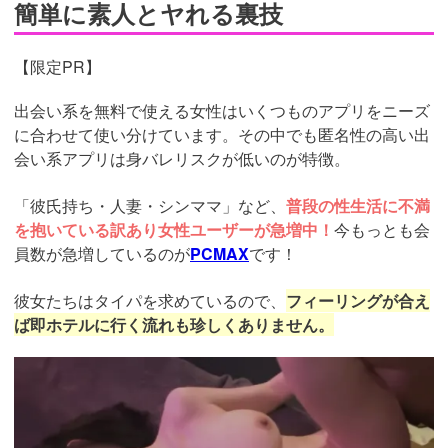
簡単に素人とヤれる裏技
【限定PR】
出会い系を無料で使える女性はいくつものアプリをニーズ
に合わせて使い分けています。その中でも匿名性の高い出
会い系アプリは身バレリスクが低いのが特徴。
「彼氏持ち・人妻・シンママ」など、
普段の性生活に不満
を抱いている訳あり女性ユーザーが急増中！
今もっとも会
員数が急増しているのが
PCMAX
です！
彼女たちはタイパを求めているので、
フィーリングが合え
ば即ホテルに行く流れも珍しくありません。
https://pcmax.jp/lp/?
ad_id=rm307152