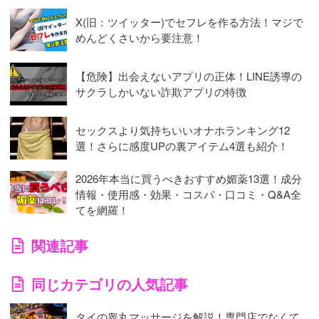
X(旧：ツイッター)でセフレを作る方法！マジで
めんどくさいから要注意！
【危険】出会えないアプリの正体！LINE誘導の
サクラしかいない詐欺アプリの特徴
セックスより気持ちいいオナホランキング12
選！さらに感度UPの裏アイテム4選も紹介！
2026年本当に買うべきおすすめ媚薬13選！成分
情報・使用感・効果・コスパ・口コミ・Q&A全
てを網羅！
関連記事
同じカテゴリの人気記事
タイの睾丸マッサージを解説！専門店でなくて