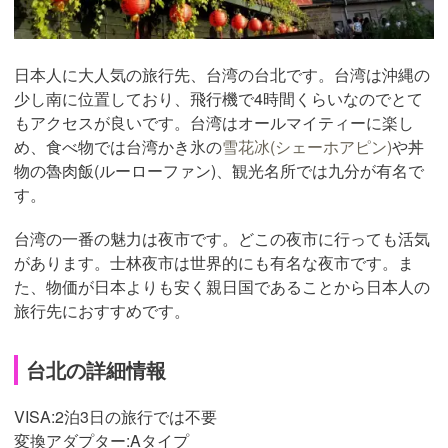
日本人に大人気の旅行先、台湾の台北です。台湾は沖縄の
少し南に位置しており、飛行機で4時間くらいなのでとて
もアクセスが良いです。台湾はオールマイティーに楽し
め、食べ物では台湾かき氷の
雪花冰(シェーホアピン)
や丼
物の魯肉飯(ルーローファン)、観光名所では九分が有名で
す。
台湾の一番の魅力は夜市です。どこの夜市に行っても活気
があります。士林夜市は世界的にも有名な夜市です。ま
た、物価が日本よりも安く親日国であることから日本人の
旅行先におすすめです。
台北の詳細情報
VISA:2泊3日の旅行では不要
変換アダプター:Aタイプ