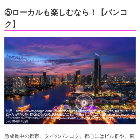
⑤ローカルも楽しむなら！【バンコ
ク】
引用：
https://www.google.com/url?sa=i&source=images&cd=&ved=2ahUKEwjZz6-B9
ZbkAhWIMd4KHXQbD0oQjRx6BAgBEAQ&url=https%3A%2F%2Fforbesjapan.com%
2Farticles%2Fdetail%2F23161&psig=AOvVaw02I3Wb0S6ZaD26ZDzytOus&ust=1566
578104844328
急成長中の都市、タイのバンコク。都心にはビル群や、東