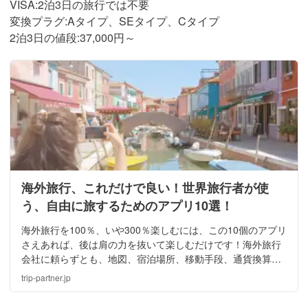
VISA:2泊3日の旅行では不要
変換プラグ:Aタイプ、SEタイプ、Cタイプ
2泊3日の値段:37,000円～
海外旅行、これだけで良い！世界旅行者が使
う、自由に旅するためのアプリ10選！
海外旅行を100％、いや300％楽しむには、この10個のアプリ
さえあれば、後は肩の力を抜いて楽しむだけです！海外旅行
会社に頼らずとも、地図、宿泊場所、移動手段、通貨換算、
SNSそして翻訳アプリがあれば十分です。多すぎる？いえい
trip-partner.jp
え、これでサクッと旅しましょう！