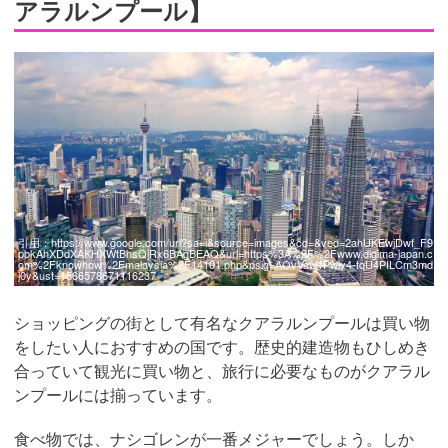
アラルンプール】
引用：
https://www.google.com/url?sa=i&source=images&cd=&ved=2ahUKEwjDwf_F9
pbkAhXDdXAKHXWtBhsQjRx6BAgBEAQ&url=https%3A%2F%2Fwww.digima-japan.c
om%2Fknowhow%2Fmalaysia%2F14101.php&psig=AOvVaw1Pwiy4-tqU4PILCm3md
j0y&ust=1566578671116237
ショッピングの街として有名なクアラルンプールは買い物
をしたい人におすすめの国です。歴史的建造物もひしめき
合っていて観光に買い物と、旅行に必要なものがクアラル
ンプールには揃っています。
食べ物では、ナシゴレンが一番メジャーでしょう。しか