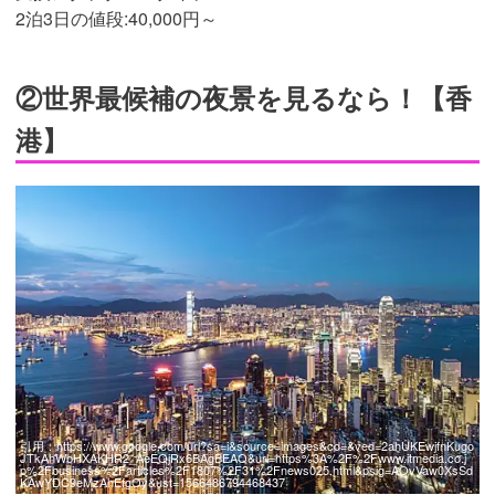
2泊3日の値段:40,000円～
②世界最候補の夜景を見るなら！【香
港】
引用：
https://www.google.com/url?sa=i&source=images&cd=&ved=2ahUKEwjfnKugo
JTkAhWbHXAKHR2_AeEQjRx6BAgBEAQ&url=https%3A%2F%2Fwww.itmedia.co.j
p%2Fbusiness%2Farticles%2F1807%2F31%2Fnews025.html&psig=AOvVaw0XsSd
KAwYDC9eMzAhEfgOy&ust=1566486794468437