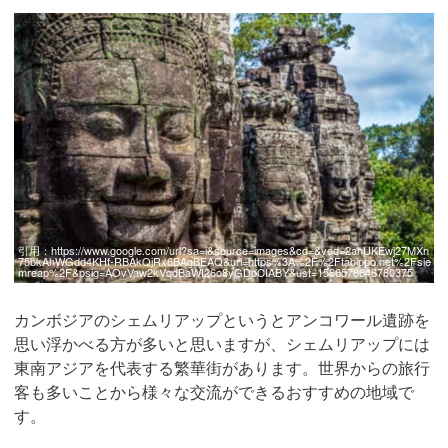
引用：
https://www.google.com/url?sa=i&source=images&cd=&ved=2ahUKEwj27MXn
75bkAhWGdd4KHf-RBAkQjRx6BAgBEAQ&url=https%3A%2F%2Ftabippo.net%2Fsie
mreap%2F&psig=AOvVaw2kVqdBaWI26o8yGDpCIABY&ust=1566576646760375
カンボジアのシェムリアップというとアンコワール遺跡を
思い浮かべる方が多いと思いますが、シェムリアップには
東南アジアを代表する繁華街があります。世界からの旅行
客も多いことから様々な交流ができるおすすめの地域で
す。