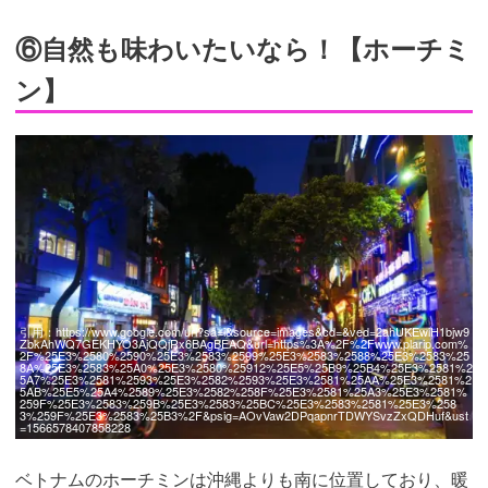
⑥自然も味わいたいなら！【ホーチミ
ン】
引用：
https://www.google.com/url?sa=i&source=images&cd=&ved=2ahUKEwiH1bjw9
ZbkAhWQ7GEKHYO3AjQQjRx6BAgBEAQ&url=https%3A%2F%2Fwww.plarip.com%
2F%25E3%2580%2590%25E3%2583%2599%25E3%2583%2588%25E3%2583%25
8A%25E3%2583%25A0%25E3%2580%25912%25E5%25B9%25B4%25E3%2581%2
5A7%25E3%2581%2593%25E3%2582%2593%25E3%2581%25AA%25E3%2581%2
5AB%25E5%25A4%2589%25E3%2582%258F%25E3%2581%25A3%25E3%2581%
259F%25E3%2583%259B%25E3%2583%25BC%25E3%2583%2581%25E3%258
3%259F%25E3%2583%25B3%2F&psig=AOvVaw2DPqapnrTDWYSvzZxQDHuf&ust
=1566578407858228
ベトナムのホーチミンは沖縄よりも南に位置しており、暖