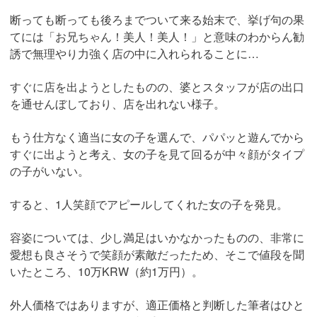
断っても断っても後ろまでついて来る始末で、挙げ句の果
てには「お兄ちゃん！美人！美人！」と意味のわからん勧
誘で無理やり力強く店の中に入れられることに…
すぐに店を出ようとしたものの、婆とスタッフが店の出口
を通せんぼしており、店を出れない様子。
もう仕方なく適当に女の子を選んで、パパッと遊んでから
すぐに出ようと考え、女の子を見て回るが中々顔がタイプ
の子がいない。
すると、1人笑顔でアピールしてくれた女の子を発見。
容姿については、少し満足はいかなかったものの、非常に
愛想も良さそうで笑顔が素敵だったため、そこで値段を聞
いたところ、10万KRW（約1万円）。
外人価格ではありますが、適正価格と判断した筆者はひと