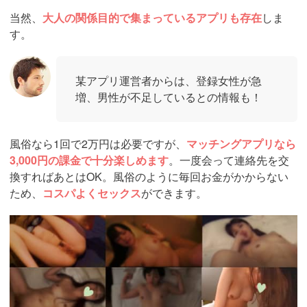
当然、
大人の関係目的で集まっているアプリも存在
しま
す。
某アプリ運営者からは、登録女性が急
増、男性が不足しているとの情報も！
風俗なら1回で2万円は必要ですが、
マッチングアプリなら
3,000円の課金で十分楽しめます
。一度会って連絡先を交
換すればあとはOK。風俗のように毎回お金がかからない
ため、
コスパよくセックス
ができます。
https://pcmax.jp/lp/?
ad_id=rm307152