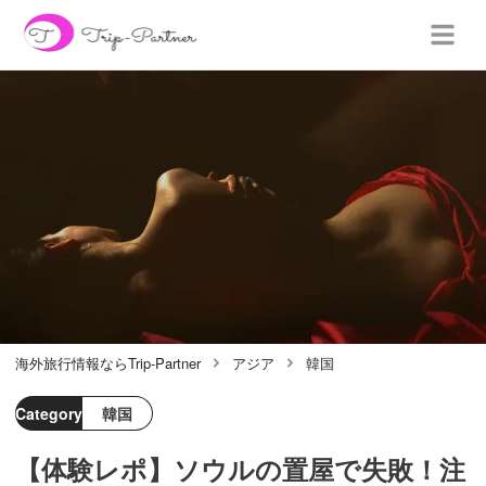
海外旅行情報ならTrip-Partner
アジア
韓国
Category
韓国
【体験レポ】ソウルの置屋で失敗！注