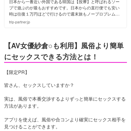
日本から一番近い外国である韓国は【按摩】と呼ばれるソー
プで遊ぶのが最もおすすめです。日本からの直行便でも安い
時は往復１万円ほどで行けるので週末旅もノープロブレム。
なぜ韓国ではソープがおすすめなのか？ベストな遊び方も実
trip-partner.jp
体験も交えてご紹介します！
【AV女優紗倉○も利用】風俗より簡単
にセックスできる方法とは！
【限定PR】
皆さん、セックスしていますか？
実は、風俗で本番交渉するよりずっと簡単にセックスする
方法があります。
アプリを使えば、風俗や合コンより確実にセックス相手を
見つけることができます。