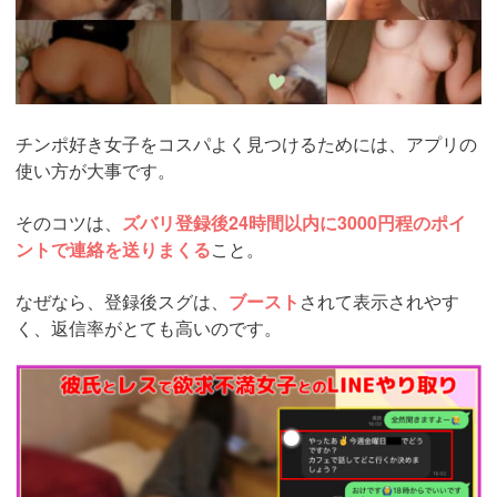
チンポ好き女子をコスパよく見つけるためには、アプリの
使い方が大事です。
そのコツは、
ズバリ登録後24時間以内に3000円程のポイ
ントで連絡を送りまくる
こと。
なぜなら、登録後スグは、
ブースト
されて表示されやす
く、返信率がとても高いのです。
https://pcmax.jp/lp/?
ad_id=rm307152