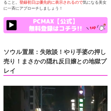
ること。
登録初日は優先的に表示されるので
気になる美女
に一斉にアプローチしましょう！
https://pcmax.jp/lp/?
ad_id=rm307152
ソウル置屋：失敗談！やり手婆の押し
売り！まさかの隠れ反日嬢との地獄プ
レイ