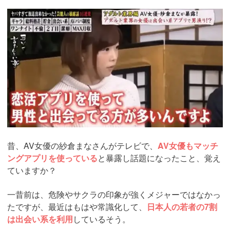
https://pcmax.jp/lp/?
ad_id=rm307152
昔、AV女優の紗倉まなさんがテレビで、
AV女優もマッチ
ングアプリを使っている
と暴露し話題になったこと、覚え
ていますか？
一昔前は、危険やサクラの印象が強くメジャーではなかっ
たですが、最近はもはや常識化して、
日本人の若者の7割
は出会い系を利用
しているそう。