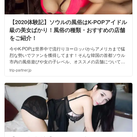
【2020体験記】ソウルの風俗はK-POPアイドル
級の美女ばかり！風俗の種類・おすすめの店舗
をご紹介！
今やK-POPは世界中で流行りヨーロッパからアメリカまで猛
烈な勢いでファンを獲得してます！そんな韓国の首都ソウル
市内の風俗遊びや女の子レベル、オススメの店舗について一
挙ご紹介していきたいと思います。これ一本でソウルの夜遊
trip-partner.jp
びについては問題ナシです！