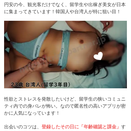
円安の今、観光客だけでなく、留学生や出稼ぎ美女が日本
に集まってきています！韓国人や台湾人が特に狙い目！
https://pcmax.jp/lp/?
ad_id=rm307152
性欲とストレスを発散したいけど、留学生の狭いコミュニ
ティ内での身バレが怖い。なので匿名性の高いアプリが密
かに人気になっています！
出会いのコツは、
登録したその日に「年齢確認と課金」
す