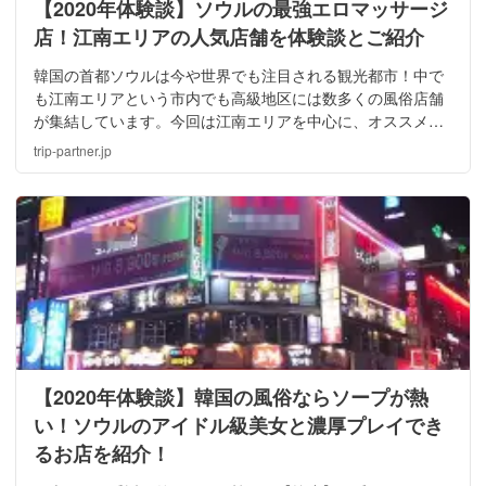
【2020年体験談】ソウルの最強エロマッサージ
店！江南エリアの人気店舗を体験談とご紹介
韓国の首都ソウルは今や世界でも注目される観光都市！中で
も江南エリアという市内でも高級地区には数多くの風俗店舗
が集結しています。今回は江南エリアを中心に、オススメの
風俗遊びについて・女の子のレベルについてを一挙ご紹介し
trip-partner.jp
ていきたいと思います！
【2020年体験談】韓国の風俗ならソープが熱
い！ソウルのアイドル級美女と濃厚プレイでき
るお店を紹介！