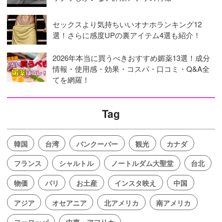
セックスより気持ちいいオナホランキング12
選！さらに感度UPの裏アイテム4選も紹介！
2026年本当に買うべきおすすめ媚薬13選！成分
情報・使用感・効果・コスパ・口コミ・Q&A全
てを網羅！
Tag
韓国
台湾
バンクーバー
観光
カナダ
フランス
シャルトル
ノートルダム大聖堂
台北
物価
パリ
お土産
インスタ映え
中国
アジア
オセアニア
北アメリカ
南アメリカ