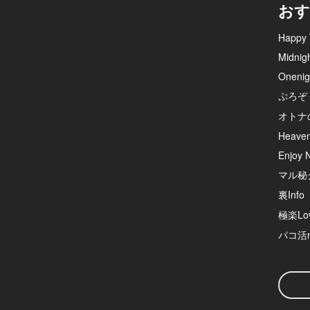
おす
Happy 
Midnig
Onenig
ぷろぞ
オトナ
Heave
Enjoy N
マル秘
裏Info
極楽Lov
パコ活n
検
索