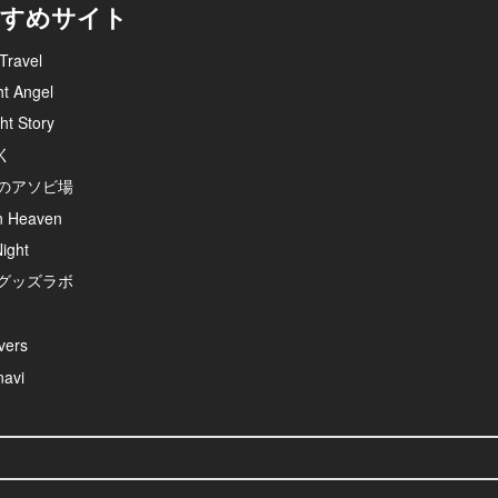
すめサイト
Travel
ht Angel
ht Story
く
のアソビ場
n Heaven
ight
グッズラボ
ers
avi