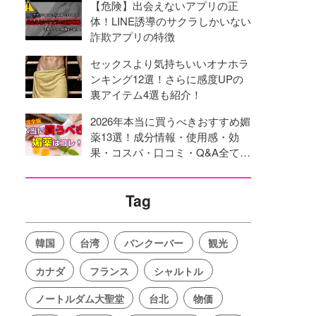
【危険】出会えないアプリの正
体！LINE誘導のサクラしかいない
詐欺アプリの特徴
セックスより気持ちいいオナホラ
ンキング12選！さらに感度UPの
裏アイテム4選も紹介！
2026年本当に買うべきおすすめ媚
薬13選！成分情報・使用感・効
果・コスパ・口コミ・Q&A全てを
網羅！
Tag
韓国
台湾
バンクーバー
観光
カナダ
フランス
シャルトル
ノートルダム大聖堂
台北
物価