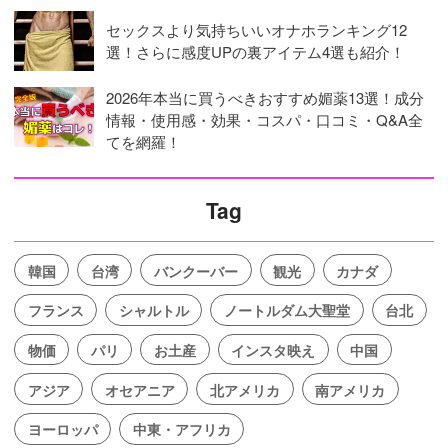
セックスより気持ちいいオナホランキング12
選！さらに感度UPの裏アイテム4選も紹介！
2026年本当に買うべきおすすめ媚薬13選！成分
情報・使用感・効果・コスパ・口コミ・Q&A全
てを網羅！
Tag
韓国
台湾
バンクーバー
観光
カナダ
フランス
シャルトル
ノートルダム大聖堂
台北
物価
パリ
お土産
インスタ映え
中国
アジア
オセアニア
北アメリカ
南アメリカ
ヨーロッパ
中東・アフリカ