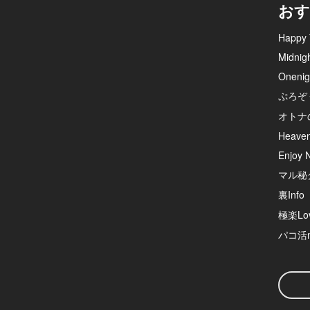
おす
Happy 
Midnig
Onenig
ぷろぞ
オトナ
Heave
Enjoy N
マル秘
裏Info
極楽Lov
パコ活n
検
索