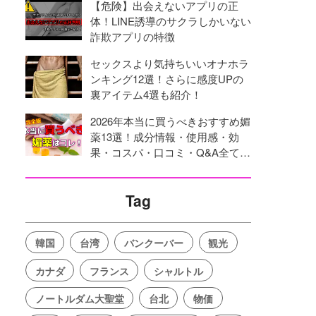
【危険】出会えないアプリの正
体！LINE誘導のサクラしかいない
詐欺アプリの特徴
セックスより気持ちいいオナホラ
ンキング12選！さらに感度UPの
裏アイテム4選も紹介！
2026年本当に買うべきおすすめ媚
薬13選！成分情報・使用感・効
果・コスパ・口コミ・Q&A全てを
網羅！
Tag
韓国
台湾
バンクーバー
観光
カナダ
フランス
シャルトル
ノートルダム大聖堂
台北
物価