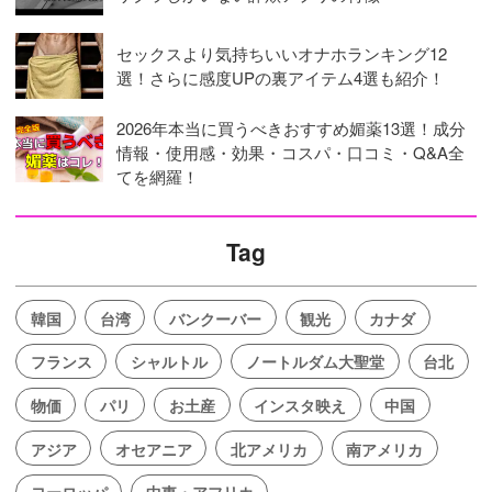
セックスより気持ちいいオナホランキング12
選！さらに感度UPの裏アイテム4選も紹介！
2026年本当に買うべきおすすめ媚薬13選！成分
情報・使用感・効果・コスパ・口コミ・Q&A全
てを網羅！
Tag
韓国
台湾
バンクーバー
観光
カナダ
フランス
シャルトル
ノートルダム大聖堂
台北
物価
パリ
お土産
インスタ映え
中国
アジア
オセアニア
北アメリカ
南アメリカ