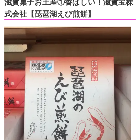
滋賀菓子お土産①香ばしい！滋賀宝株
式会社【琵琶湖えび煎餅】