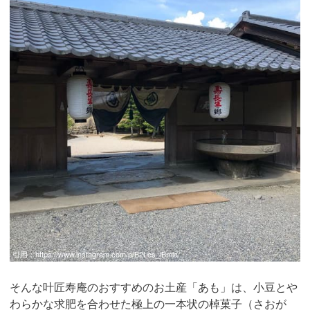
引用：
https://www.instagram.com/p/B2Les_iBmla/
そんな叶匠寿庵のおすすめのお土産「あも」は、小豆とや
わらかな求肥を合わせた極上の一本状の棹菓子（さおが