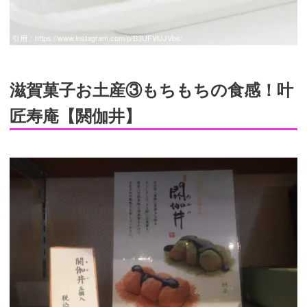
引用：
https://www.instagram.com/p/B3UFVtJJVbs/
滋賀菓子お土産③もちもちの食感！叶
匠寿庵【閼伽井】