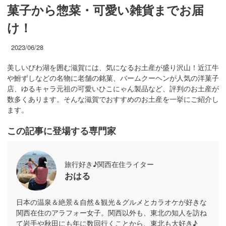
菓子から惣菜・可愛い雑貨までお届
け！
2023/06/28
美しいびわ湖を囲む滋賀には、気になるお土産が盛り沢山！近江牛
や鮒ずしなどの名物に老舗の銘菓、バームクーヘンが人気の洋菓子
店、ゆるキャラ元祖の可愛いひこにゃん製品など、評判のお土産が
数多くあります。そんな滋賀でおすすめのお土産を一挙にご紹介し
ます。
この記事に登場する専門家
旅行好き♪関西在住ライター
おはる
日本の温泉＆絶景＆自然＆観光＆グルメとカラオケが好きな
関西在住のアラフォー女子。関西以外も、東北の知人を訪ね
て岩手や秋田にも年に数回行くことから、東北も大好き♪