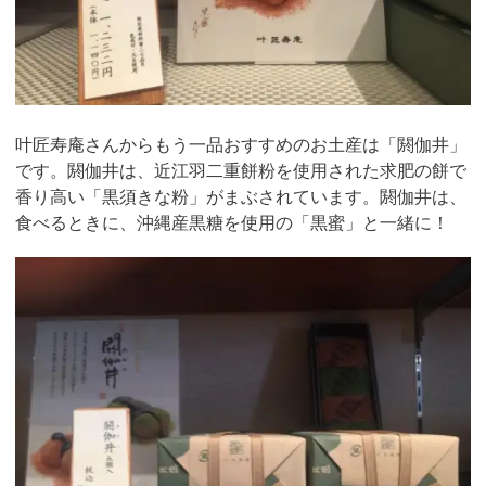
叶匠寿庵さんからもう一品おすすめのお土産は「閼伽井」
です。閼伽井は、近江羽二重餅粉を使用された求肥の餅で
香り高い「黒須きな粉」がまぶされています。閼伽井は、
食べるときに、沖縄産黒糖を使用の「黒蜜」と一緒に！