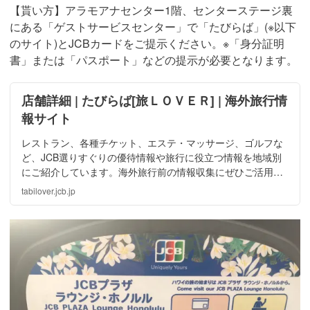
【貰い方】アラモアナセンター1階、センターステージ裏
にある「ゲストサービスセンター」で「たびらば」(※以下
のサイト)とJCBカードをご提示ください。※「身分証明
書」または「パスポート」などの提示が必要となります。
店舗詳細 | たびらば[旅ＬＯＶＥＲ] | 海外旅行情
報サイト
レストラン、各種チケット、エステ・マッサージ、ゴルフな
ど、JCB選りすぐりの優待情報や旅行に役立つ情報を地域別
にご紹介しています。海外旅行前の情報収集にぜひご活用く
ださい。
tabilover.jcb.jp