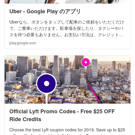
Uber - Google Play のアプリ
Uberなら、ボタンをタップして配車のご依頼をいただくだけ
で、ご乗車いただけます。駐車場を探したり、タクシーやバ
スを待つ必要もありません。お支払い方法は、クレジットカ
ードや、一部の都市では、現金などもお選びいただけます。
play.google.com
近隣の街へのお出かけの際にも、 ぜひUberをご利用くださ
い。世界の700以上の都市でご利用いただけます。今すぐア
プリをダウンロードいただき、Uberをお試しください。 ご利
用方法はこちら:https://www.uber.com/jp/ja/ride/how-it-works/
Uberのアプリを開けて、行き先をご入力ください。アプリが
あなたの現在位置を把握することにより、ドライバーにお迎
え先をお知らせします。 ドライバーの顔写真や車両の詳細情
報を確認したり、マップ上で車両の位置を把握することがで
きます。より快適にUberをご利用いただくために、ご乗車後
はドライバーについての評価やコメントをお願い申し上げま
す。 領収書はEメールで送付されます。 高級な乗車体験をご
Official Lyft Promo Codes - Free $25 OFF
希望の方には高級なハイヤーがお迎えに上がる、Uber Black
Ride Credits
などもおすすめです。 ご不明点・ご質問は下記URLをご参照
ください。 https://help.uber.com/ja-JP/
Choose the best Lyft coupon codes for 2019. Save up to $25