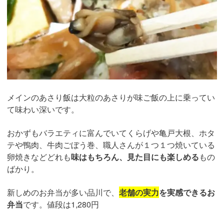
メインのあさり飯は大粒のあさりが味ご飯の上に乗ってい
て味わい深いです。
おかずもバラエティに富んでいてくらげや亀戸大根、ホタ
テや鴨肉、牛肉ごぼう巻、職人さんが１つ１つ焼いている
卵焼きなどどれも
味はもちろん、見た目にも楽しめる
もの
ばかり。
新しめのお弁当が多い品川で、
老舗の実力
を実感できるお
弁当
です。値段は1,280円