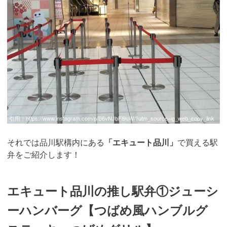
引用：
https://www.instagram.com/p/B6vNJbFl9uW/?utm_source=ig_web_copy_link
それでは品川駅構内にある
「エキュート品川」
で買える駅
弁をご紹介します！
エキュート品川の推し駅弁①ジューシ
ーハンバーグ【つばめ風ハンブルグ