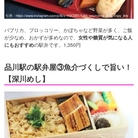
引用：
https://www.instagram.com/p/Bcv-H3Cl3tT/?utm_source=ig_web_copy_link
パプリカ、ブロッコリー、かぼちゃなど野菜が多く、ご飯
が少なめ、おかずが多めなので、
女性や糖質が気になる人
にもおすすめ
の駅弁です。1,350円
品川駅の駅弁屋③魚介づくしで旨い！
【深川めし】