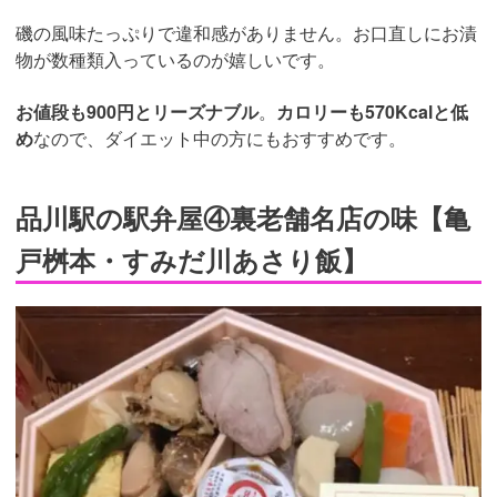
磯の風味たっぷりで違和感がありません。お口直しにお漬
物が数種類入っているのが嬉しいです。
お値段も900円とリーズナブル
。
カロリーも570Kcalと低
め
なので、ダイエット中の方にもおすすめです。
品川駅の駅弁屋④裏老舗名店の味【亀
戸桝本・すみだ川あさり飯】