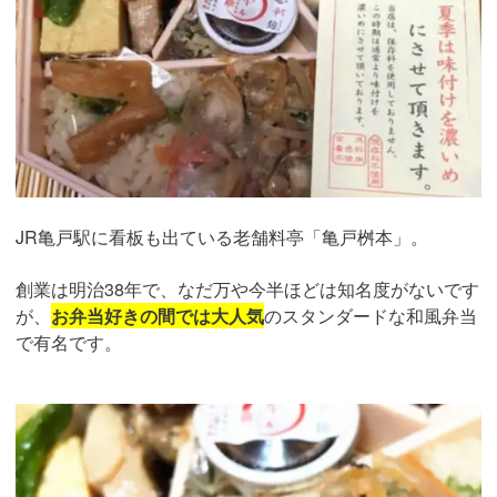
JR亀戸駅に看板も出ている老舗料亭「亀戸桝本」。
創業は明治38年で、なだ万や今半ほどは知名度がないです
が、
お弁当好きの間では大人気
のスタンダードな和風弁当
で有名です。