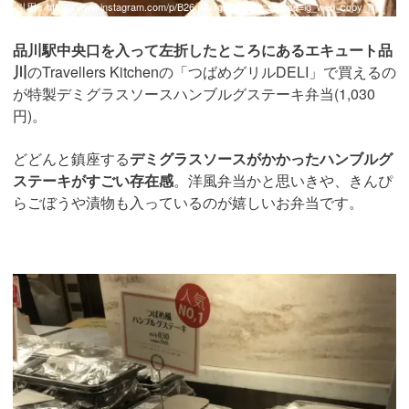
引用：
https://www.instagram.com/p/B26gMxrgB6f/?utm_source=ig_web_copy_link
品川駅中央口を入って左折したところにあるエキュート品
川
のTravellers Kitchenの「つばめグリルDELI」で買えるの
が特製デミグラスソースハンブルグステーキ弁当(1,030
円)。
どどんと鎮座する
デミグラスソースがかかったハンブルグ
ステーキがすごい存在感
。洋風弁当かと思いきや、きんぴ
らごぼうや漬物も入っているのが嬉しいお弁当です。