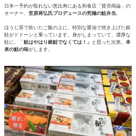
日本一予約が取れない恵比寿にある和食店「賛否両論」の
オーナー、
笠原将弘氏プロデュースの究極の鮭弁当
。
ほうじ茶で炊いたご飯の上に、特別な醤油で焼き上げた銀
鮭がドドーンと乗っています。身がしまっていて、濃厚な
鮭に、「
鮭はやはり銀鮭でなくては！」
と思った次第。
本
来の鮭の味
がします。