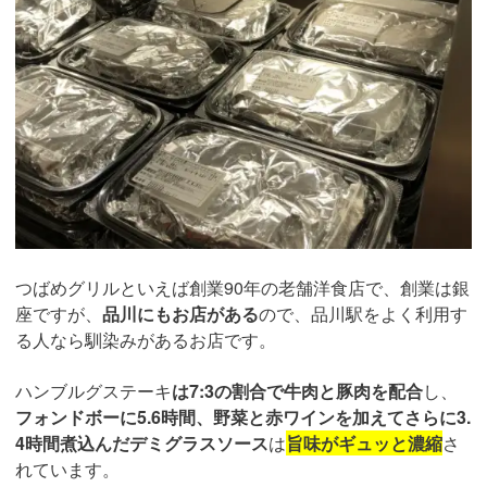
つばめグリルといえば創業90年の老舗洋食店で、創業は銀
座ですが、
品川にもお店がある
ので、品川駅をよく利用す
る人なら馴染みがあるお店です。
ハンブルグステーキ
は7:3の割合で牛肉と豚肉を配合
し、
フォンドボーに5.6時間、野菜と赤ワインを加えてさらに3.
4時間煮込んだデミグラスソース
は
旨味がギュッと濃縮
さ
れています。