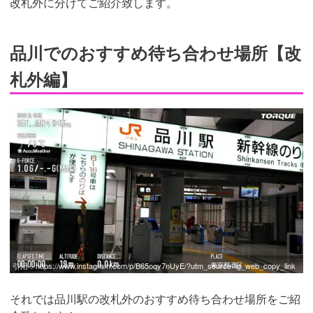
改札外に分けてご紹介致します。
品川でのおすすめ待ち合わせ場所【改
札外編】
引用：
https://www.instagram.com/p/B65oqy7nUyE/?utm_source=ig_web_copy_link
それでは品川駅の改札外のおすすめ待ち合わせ場所をご紹