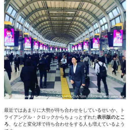
引用：
https://www.instagram.com/p/B4CLHFDpEhA/?utm_source=ig_web_copy_link
最近ではあまりに大勢が待ち合わせをしているせいか、ト
ライアングル・クロックからちょっとずれた
表示版のとこ
ろ
、などと変化球で待ち合わせをする人も増えているよう