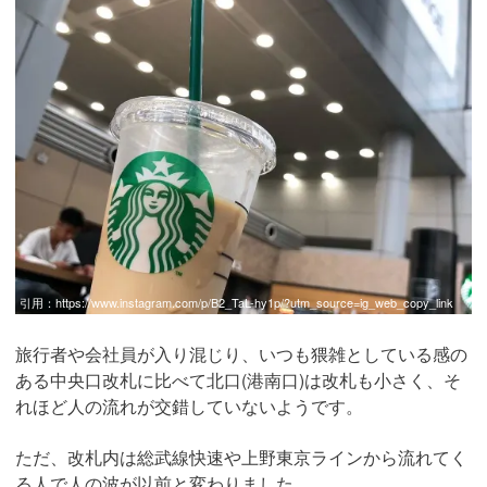
引用：
https://www.instagram.com/p/B2_TaL-hy1p/?utm_source=ig_web_copy_link
旅行者や会社員が入り混じり、いつも猥雑としている感の
ある中央口改札に比べて北口(港南口)は改札も小さく、そ
れほど人の流れが交錯していないようです。
ただ、改札内は総武線快速や上野東京ラインから流れてく
る人で人の波が以前と変わりました。