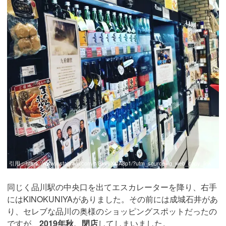
引用：
https://www.instagram.com/p/BxvuXafA8p1/?utm_source=ig_web_copy_link
同じく品川駅の中央口を出てエスカレーターを降り、右手
にはKINOKUNIYAがありました。その前には成城石井があ
り、セレブな品川の奥様のショッピングスポットだったの
ですが、
2019年秋、閉店
してしまいました。