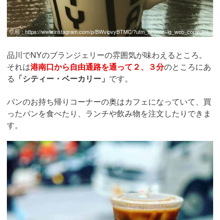
引用：
https://www.instagram.com/p/BWvipvyBTMC/?utm_source=ig_web_copy_link
品川でNYのブランジェリーの雰囲気が味わえるところ。
それは
港南口から自由通路を通って２、３分
のところにあ
る
「シティー・ベーカリー」
です。
パンのお持ち帰りコーナーの奥はカフェになっていて、買
ったパンを食べたり、ランチや飲み物を注文したりできま
す。