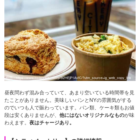
引用：
https://www.instagram.com/p/B2HEjP1AxfC/?utm_source=ig_web_copy_link
昼夜問わず混み合っていて、あまり空いている時間帯を見
たことがありません。美味しいパンとNYの雰囲気がする
のでいつも人で賑わっています。パン類、ケーキ類もお値
段は安くありませんが、
他にはないオリジナルなもの
が味
わえます。
夜はチャージあり。