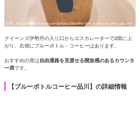
引用：
https://www.instagram.com/p/Bg0pC0bn0P4/?utm_source=ig_web_copy_link
クイーンズ伊勢丹の入り口からエスカレーターで2階に上
がり、右側にブルーボトル・コーヒーはあります。
おすすめの席は
自由通路を見渡せる開放感のあるカウンタ
ー席
です。
【ブルーボトルコーヒー品川】の詳細情報