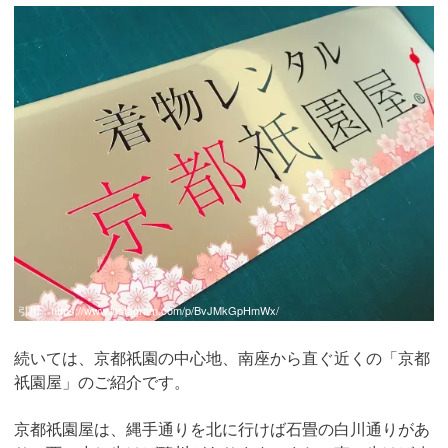
引用：
https://www.instagram.com/p/BvJMkGpHmWx/
続いては、京都祇園の中心地、南座から直ぐ近くの「京都
祇園屋」のご紹介です。
京都祇園屋は、縄手通りを北に行けば石畳の白川通りがあ