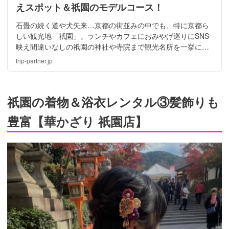
えスポット＆祇園のモデルコース！
石畳の続く道や犬矢来…京都の街並みの中でも、特に京都ら
しい観光地「祇園」。ランチやカフェにおみやげ巡りにSNS
映え間違いなしの祇園の神社や寺院まで観光名所を一挙にご
紹介して参ります。運が良ければ、舞妓さん芸子さんに会え
trip-partner.jp
ることも有りますよ。
祇園の着物＆浴衣レンタル③髪飾りも
豊富【華かざり 祇園店】