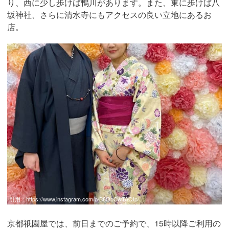
り、西に少し歩けば鴨川があります。また、東に歩けば八
坂神社、さらに清水寺にもアクセスの良い立地にあるお
店。
引用：
https://www.instagram.com/p/B8OoCwTAQIp/
京都祇園屋では、前日までのご予約で、15時以降ご利用の