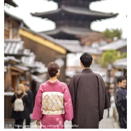
引用：
https://www.instagram.com/p/B7TcWjRAkHc/