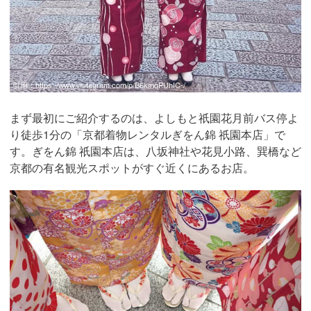
引用：
https://www.instagram.com/p/B6kmqPUhIC-/
まず最初にご紹介するのは、よしもと祇園花月前バス停よ
り徒歩1分の「京都着物レンタルぎをん錦 祇園本店」で
す。ぎをん錦 祇園本店は、八坂神社や花見小路、巽橋など
京都の有名観光スポットがすぐ近くにあるお店。