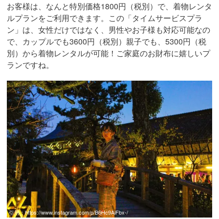
お客様は、なんと特別価格1800円（税別）で、着物レンタ
ルプランをご利用できます。この「タイムサービスプラ
ン」は、女性だけではなく、男性やお子様も対応可能なの
で、カップルでも3600円（税別）親子でも、5300円（税
別）から着物レンタルが可能！ご家庭のお財布に嬉しいプ
ランですね。
引用：
https://www.instagram.com/p/B6Hc9AiFbx-/