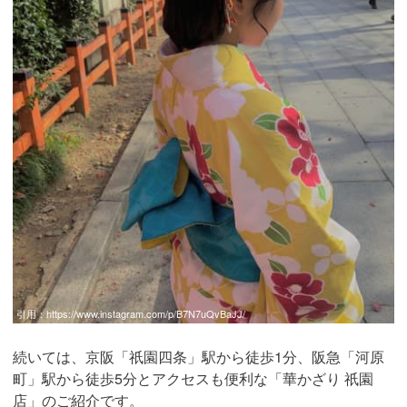
引用：
https://www.instagram.com/p/B7N7uQvBaJJ/
続いては、京阪「祇園四条」駅から徒歩1分、阪急「河原
町」駅から徒歩5分とアクセスも便利な「華かざり 祇園
店」のご紹介です。