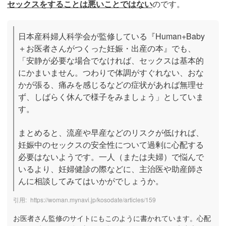
セックスをすることは悪いことではない
のです。
日本産科婦人科学会が監修している『Human+Baby
＋お医者さんがつくった妊娠・出産の本』でも、
「安静が必要な場合でなければ、セックスは基本的
にかまいません。つわりで体調がすぐれない、おな
かが張る、痛みを感じるなどの症状があれば無理せ
ず、しばらく休んで様子をみましょう」としていま
す。

まとめると、流産や早産などのリスクが低ければ、
妊娠中のセックスの安全性について過剰に心配する
必要はないようです。一人（または夫婦）で悩んで
いるより、妊婦健診の際などに、主治医や助産師さ
んに相談してみてはいかがでしょうか。
https://woman.mynavi.jp/kosodate/articles/159
お医者さん監修のサイトにもこのように書かれています。心配