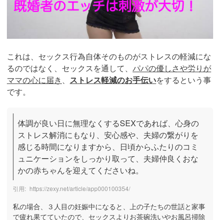
これは、セックス行為自体そのものがストレスの軽減にな
るのではなく、セックスを通して、
パパの優しさや労りが
ママの心に届き
、
ストレス軽減のお手伝い
をするという事
です。
体調が良い日に無理なくするSEXであれば、心身の
ストレス解消にもなり、安心感や、夫婦の繋がりを
感じる時間になりますから、日頃からふたりのコミ
ュニケーションをしっかり取って、夫婦仲良くおな
かの赤ちゃんを迎えてくださいね。
https://zexy.net/article/app000100354/
私の場合、３人目の妊娠中になると、上の子たちの世話と家事
で疲れ果てていたので、セックスよりお茶碗洗いやお風呂掃除