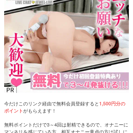
si=jwchatt&pid=MLA5661_0003&pa=lp33.php
今だけこのリンク経由で無料会員登録すると
1,500円分の
ポイント
がもらえます！
無料ポイントだけで3～4回は射精できるので、オナニーに
マンネリを感じている方、相互オナニー童貞の方は試しに