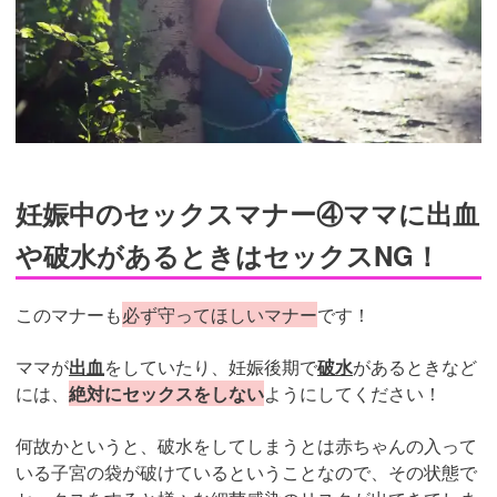
妊娠中のセックスマナー④ママに出血
や破水があるときはセックスNG！
このマナーも
必ず守ってほしいマナー
です！
ママが
出血
をしていたり、妊娠後期で
破水
があるときなど
には、
絶対にセックスをしない
ようにしてください！
何故かというと、破水をしてしまうとは赤ちゃんの入って
いる子宮の袋が破けているということなので、その状態で