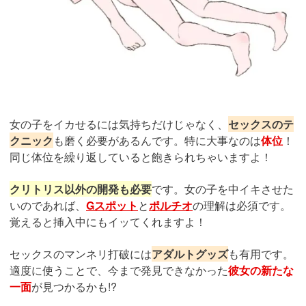
女の子をイカせるには気持ちだけじゃなく、
セックスのテ
クニック
も磨く必要があるんです。特に大事なのは
体位
！
同じ体位を繰り返していると飽きられちゃいますよ！
クリトリス以外の開発も必要
です。女の子を中イキさせた
いのであれば、
Gスポット
と
ポルチオ
の理解は必須です。
覚えると挿入中にもイッてくれますよ！
セックスのマンネリ打破には
アダルトグッズ
も有用です。
適度に使うことで、今まで発見できなかった
彼女の新たな
一面
が見つかるかも!?