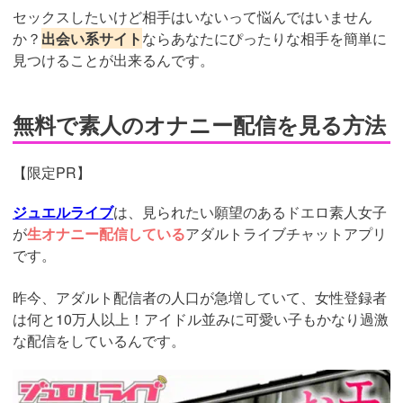
セックスしたいけど相手はいないって悩んではいません
か？
出会い系サイト
ならあなたにぴったりな相手を簡単に
見つけることが出来るんです。
無料で素人のオナニー配信を見る方法
【限定PR】
ジュエルライブ
は、見られたい願望のあるドエロ素人女子
が
生オナニー配信している
アダルトライブチャットアプリ
です。
昨今、アダルト配信者の人口が急増していて、女性登録者
は何と10万人以上！アイドル並みに可愛い子もかなり過激
な配信をしているんです。
https://www.j-
live.tv/LiveChat/acs.php?