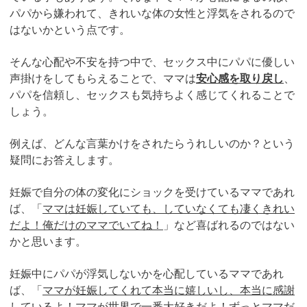
パパから嫌われて、きれいな体の女性と浮気をされるので
はないかという点です。
そんな心配や不安を持つ中で、セックス中にパパに優しい
声掛けをしてもらえることで、ママは
安心感を取り戻し
、
パパを信頼し、セックスも気持ちよく感じてくれることで
しょう。
例えば、どんな言葉かけをされたらうれしいのか？という
疑問にお答えします。
妊娠で自分の体の変化にショックを受けているママであれ
ば、「
ママは妊娠していても、していなくても凄くきれい
だよ！俺だけのママでいてね！
」など喜ばれるのではない
かと思います。
妊娠中にパパが浮気しないかを心配しているママであれ
ば、「
ママが妊娠してくれて本当に嬉しいし、本当に感謝
しているよ！ママが世界で一番大好きだよ！ずっとママだ