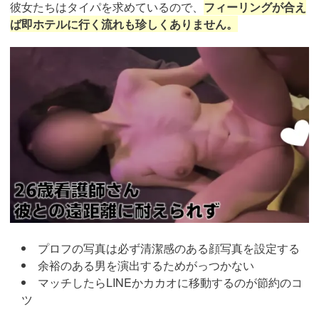
彼女たちはタイパを求めているので、
フィーリングが合え
ば即ホテルに行く流れも珍しくありません。
https://pcmax.jp/lp/?
ad_id=rm307152
プロフの写真は必ず清潔感のある顔写真を設定する
余裕のある男を演出するためがっつかない
マッチしたらLINEかカカオに移動するのが節約のコ
ツ