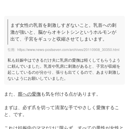
まず女性の乳首を刺激しすぎないこと。乳首への刺
激が強いと、脳からオキシトシンというホルモンが
出て、子宮をギュッと収縮させてしまいます。
https://www.news-postseven.com/archives/20110908_30350.html
私も妊娠中はできるだけ夫に乳房の愛撫は軽くしてもらうよう
に頼んでいました。乳首や乳房に刺激があると、子宮が収縮を
起こしているのが分かり、張りも出てくるので、あまり刺激し
ないようにお願いしていました。
また、
膣への愛撫
も気を付ける点があります。
まずは、必ず爪を切って清潔な手でやさしく愛撫するこ
と、です。
これは妊娠中のママだけに限らず、すべての男性が女性と