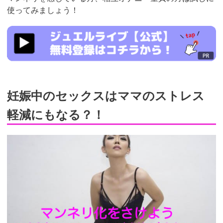
使ってみましょう！
https://www.j-
live.tv/LiveChat/acs.php?
si=jwchatt&pid=MLA5661_0003&pa=lp33.php
妊娠中のセックスはママのストレス
軽減にもなる？！