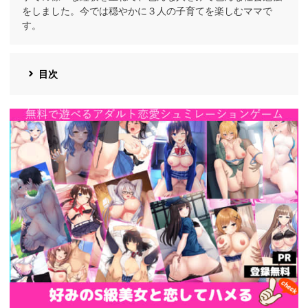
をしました。今では穏やかに３人の子育てを楽しむママで
す。
目次
https://cv-
measurement.com/ad/p/r?
medium=191&ad=1692&creative=1386