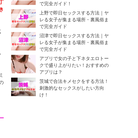
丁
で完全ガイド！
き
上野で即日セックスする方法｜ヤ
レる女子が集まる場所・裏風俗ま
で完全ガイド
式
沼津で即日セックスする方法｜ヤ
レる女子が集まる場所・裏風俗ま
で完全ガイド
ら
アプリで女の子と下ネタエロトー
クで盛り上がりたい！おすすめの
アプリは？
ミ
茨城で合法キメセクをする方法！
の
刺激的なセックスがしたい方向
け！