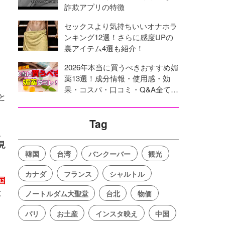
詐欺アプリの特徴
セックスより気持ちいいオナホラ
ンキング12選！さらに感度UPの
裏アイテム4選も紹介！
2026年本当に買うべきおすすめ媚
薬13選！成分情報・使用感・効
果・コスパ・口コミ・Q&A全てを
と
網羅！
Tag
、
見
韓国
台湾
バンクーバー
観光
カナダ
フランス
シャルトル
国
と
ノートルダム大聖堂
台北
物価
パリ
お土産
インスタ映え
中国