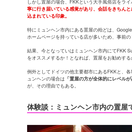
しかし置屋の場合、FKKという大手風俗店をラ
寧に行き届いている感覚があり、会話をきちんと
込まれている印象。
特にミュンヘン市内にある置屋の殆どは、Googl
ホームページを持っている店が多いため、事前の
結果、今となっていはミュンヘン市内にてFKK S
をオススメするか！となれば、置屋をお勧めする
例外としてドイツの他主要都市にあるFKKと、
ュンヘンの場合は
「置屋の方が全体的にレベルが
が、その理由でもある。
体験談：ミュンヘン市内の置屋