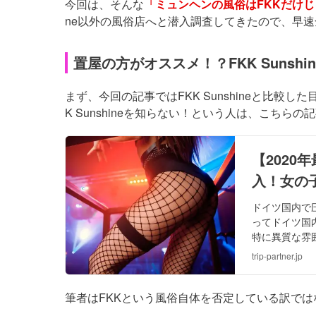
今回は、そんな
「ミュンヘンの風俗はFKKだけ
ne以外の風俗店へと潜入調査してきたので、早
置屋の方がオススメ！？FKK Sunsh
まず、今回の記事ではFKK Sunshineと比
K Sunshineを知らない！という人は、こちら
【2020
入！女の
ドイツ国内で
ってドイツ国
特に異質な雰囲
らに潜入した
trip-partner.jp
筆者はFKKという風俗自体を否定している訳では