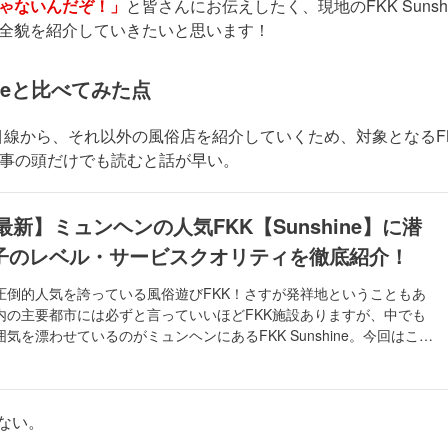
じゃないんだぞ！」
と皆さんにお伝えしたく、現地のFKK Sunsh
速全貌を紹介していきたいと思います！
ineと比べてみた点
較した目線から、それ以外の風俗店を紹介していくため、対象となるF
の記事の頭だけでも読むと話が早い。
年最新】ミュンヘンの人気FKK【Sunshine】に潜
子のレベル・サービスクオリティを徹底紹介！
圧倒的人気を誇っている風俗遊びFKK！さすが発祥地ということもあ
内の主要都市には必ずと言っていいほどFKK施設ありますが、中でも
気を漂わせているのがミュンヘンにあるFKK Sunshine。今回はこち
時の体験談を紹介！
ない。