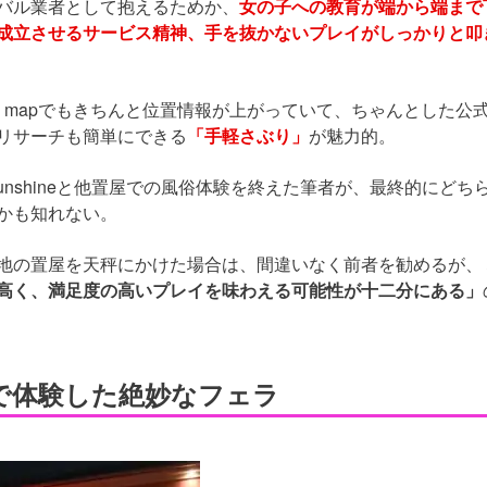
イバル業者として抱えるためか、
女の子への教育が端から端まで
成立させるサービス精神、手を抜かないプレイがしっかりと叩
e mapでもきちんと位置情報が上がっていて、ちゃんとした公
リサーチも簡単にできる
「手軽さぶり」
が魅力的。
unshineと他置屋での風俗体験を終えた筆者が、最終的にどち
かも知れない。
各地の置屋を天秤にかけた場合は、間違いなく前者を勧めるが、
高く、満足度の高いプレイを味わえる可能性が十二分にある」
で体験した絶妙なフェラ