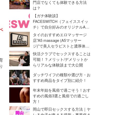
門店でなくても体験できる方法
う
は？
【ガチ体験談】
FACESWITCH（フェイススイッ
チ）で自分好みのオリジナルAV
ベ
動画を作成！オナニーライフに革
タイのおすすめエロマッサージ
命勃発！
店”A5 massage (A5マッサー
ジ)”で美人セラピストと濃厚体験
【抜き・本番】
快活クラブでセックスすることは
可能！？メリット/デメリットか
育
らリアルな体験談まで大公開
り
ダッチワイフの種類や選び方・お
すすめ商品をタイプ別に紹介！
年末年始を風俗で過ごそう！おす
すめの風俗3選と風俗での過ごし
方！
岡山で即日セックスする方法｜ヤ
レる女子が集まる場所・裏風俗ま