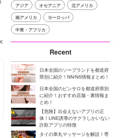
i
アジア
オセアニア
北アメリカ
南アメリカ
ヨーロッパ
中東・アフリカ
K
Recent
日本全国のソープランドを都道府
県別に紹介！NN/NS情報まとめ！
日本全国のピンサロを都道府県別
に紹介！おすすめ店舗・裏情報ま
とめ！
【危険】出会えないアプリの正
体！LINE誘導のサクラしかいない
詐欺アプリの特徴
タイの睾丸マッサージを解説！専