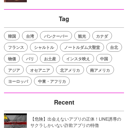
Tag
韓国
台湾
バンクーバー
観光
カナダ
フランス
シャルトル
ノートルダム大聖堂
台北
物価
パリ
お土産
インスタ映え
中国
アジア
オセアニア
北アメリカ
南アメリカ
ヨーロッパ
中東・アフリカ
Recent
【危険】出会えないアプリの正体！LINE誘導の
サクラしかいない詐欺アプリの特徴