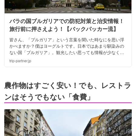
バラの国ブルガリアでの防犯対策と治安情報！
旅行前に押さえよう！【バックパッカー流】
皆さん、「ブルガリア」という言葉を聞いた時なにを思い浮
かべますか？僕はヨーグルトです。日本ではあまり馴染みの
ない国「ブルガリア」。観光したい思っても情報が少なく治
安など不安なことがありますよね。今回は、ブルガリアで注
trip-partner.jp
意すべきことと治安情報をお届け！
農作物はすごく安い！でも、レストラ
ンはそうでもない「食費」