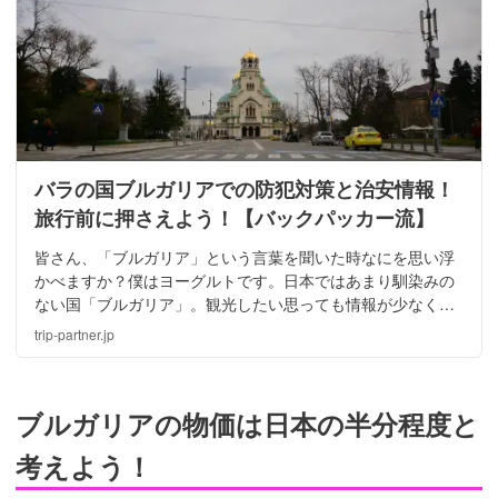
バラの国ブルガリアでの防犯対策と治安情報！
旅行前に押さえよう！【バックパッカー流】
皆さん、「ブルガリア」という言葉を聞いた時なにを思い浮
かべますか？僕はヨーグルトです。日本ではあまり馴染みの
ない国「ブルガリア」。観光したい思っても情報が少なく治
安など不安なことがありますよね。今回は、ブルガリアで注
trip-partner.jp
意すべきことと治安情報をお届け！
ブルガリアの物価は日本の半分程度と
考えよう！