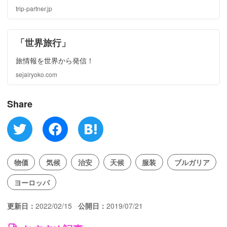
番お土産からイギリス現地在住者にも大人気のおしゃれなも
trip-partner.jp
のまで。これさえ読めば、イギリスお土産で迷うことなし！
「世界旅行」
旅情報を世界から発信！
sejairyoko.com
Share
物価
気候
治安
天候
服装
ブルガリア
ヨーロッパ
更新日
2022/02/15
公開日
2019/07/21