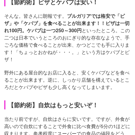
【節約術】ピザとケバブは安い！
そんな。皆さんに朗報です。
ブルガリアでは格安で「ピ
ザ」や「ケバブ」を食べることが出来ます！！ピザは一切
れ100円。ケバブは一つ250～300円
といったところ。この
二つは日本でいうところのおにぎり的な存在なようで、手
ごろな価格で食べることが出来、かつどこでも手に入りま
す！「ちょっとおかねが・・・。」という方はケバブとピ
ザ！
野外にある屋台的なお店に入ると、安くケバブなどを食べ
ることが出来ます。逆に、しっかり店舗を構えているとこ
ろだとケバブやピザも少し高くなってしまいます。
【節約術】自炊はもっと安いぞ！
当たり前ですが、自炊はさらに安いです。ですが、外食が
高いので自炊にすることで外食に比べ食費が5分の1ほどに
収まります。参考程度にスーパーでの食品の値段をどう