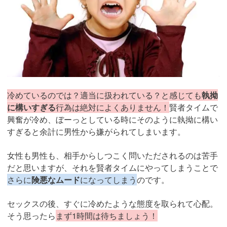
冷めているのでは？適当に扱われている？と感じても
執拗
に構いすぎる
行為は絶対によくありません！
賢者タイムで
興奮が冷め、ぼーっとしている時にそのように執拗に構い
すぎると余計に男性から嫌がられてしまいます。
女性も男性も、相手からしつこく問いただされるのは苦手
だと思いますが、それを賢者タイムにやってしまうことで
さらに
険悪なムード
になってしまう
のです。
セックスの後、すぐに冷めたような態度を取られて心配。
そう思ったら
まず1時間は待ちましょう！