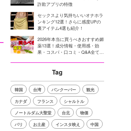
詐欺アプリの特徴
セックスより気持ちいいオナホラ
ンキング12選！さらに感度UPの
裏アイテム4選も紹介！
2026年本当に買うべきおすすめ媚
薬13選！成分情報・使用感・効
果・コスパ・口コミ・Q&A全てを
網羅！
Tag
韓国
台湾
バンクーバー
観光
カナダ
フランス
シャルトル
ノートルダム大聖堂
台北
物価
パリ
お土産
インスタ映え
中国