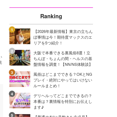
Ranking
【2026年最新情報】東京の立ちん
ぼ事情は今！期待度マックスのエ
リアを5つ紹介！
大阪で本番できる裏風俗8選！立
い
ちんぼ・ちょんの間・ヘルスの基
見
盤情報を調査！【NN/NS体験談】
風俗はどこまでできる？OKとNG
プレイ・絶対にやってはいけない
ルールまとめ！
デリヘルってどこまでできるの？
本番は？裏情報を特別にお伝えし
ます♪
【普通のAVに見飽きた方必見】