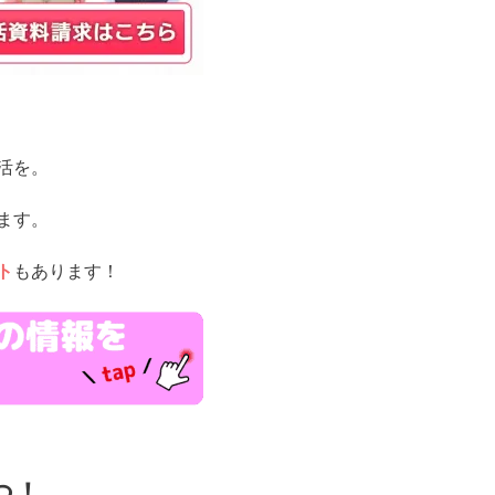
活を。
ます。
ト
もあります！
filiate
つ！