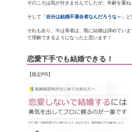
そのころは気が付きませんでしたが、年齢を重ね
そして「
自分は結婚不適合者なんだろうな～
」と
それもあり、今は筆者は、既に結婚は諦めていま
て理解できるようになったと思います！
恋愛下手でも結婚できる！
【限定PR】
https://www.kekkon-
ouen.net/lp001/?
utm_source=trip&utm_medium=affiliate&utm_campaign=af