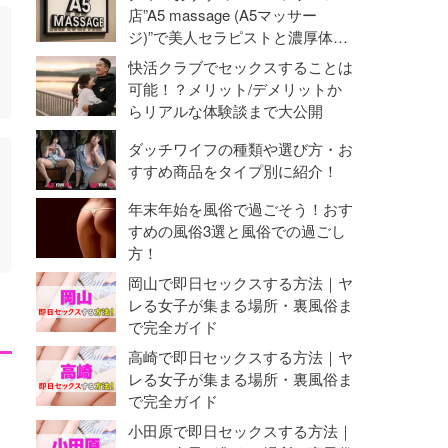
命勃発！
店”A5 massage (A5マッサー
ジ)”で美人セラピストと濃厚体験
【抜き・本番】
快活クラブでセックスすることは
可能！？メリット/デメリットか
らリアルな体験談まで大公開
ダッチワイフの種類や選び方・お
すすめ商品をタイプ別に紹介！
年末年始を風俗で過ごそう！おす
すめの風俗3選と風俗での過ごし
方！
岡山で即日セックスする方法｜ヤ
レる女子が集まる場所・裏風俗ま
で完全ガイド
高崎で即日セックスする方法｜ヤ
レる女子が集まる場所・裏風俗ま
で完全ガイド
小田原で即日セックスする方法｜