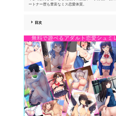
ートナー歴も豊富なミス恋愛体質。
目次
https://cv-
measurement.com/ad/p/r?
medium=191&ad=1692&creative=1386