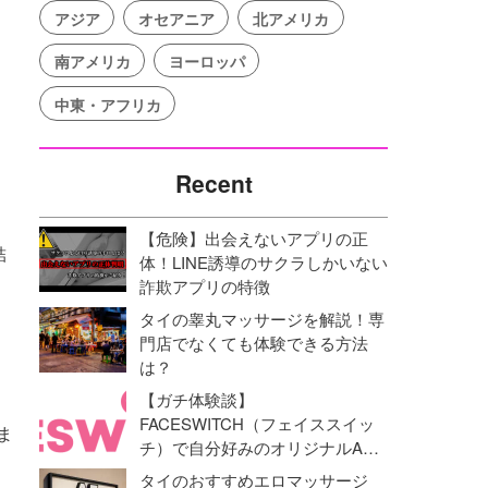
アジア
オセアニア
北アメリカ
南アメリカ
ヨーロッパ
中東・アフリカ
Recent
【危険】出会えないアプリの正
結
体！LINE誘導のサクラしかいない
詐欺アプリの特徴
タイの睾丸マッサージを解説！専
門店でなくても体験できる方法
は？
【ガチ体験談】
FACESWITCH（フェイススイッ
ま
チ）で自分好みのオリジナルAV
動画を作成！オナニーライフに革
タイのおすすめエロマッサージ