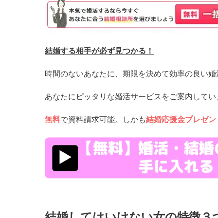
結婚する相手が必ず見つかる！
時間のないあなたに、期限を決めて効率の良い婚
あなたにピッタリな婚活サービスをご案内してい
無料
で資料請求可能。しかも
結婚応援金プレゼン
https://www.kekkon-
ouen.net/lp001/?
utm_source=trip&utm_medium=affiliate&utm_campaign=af
結婚してはいけない女の特徴３