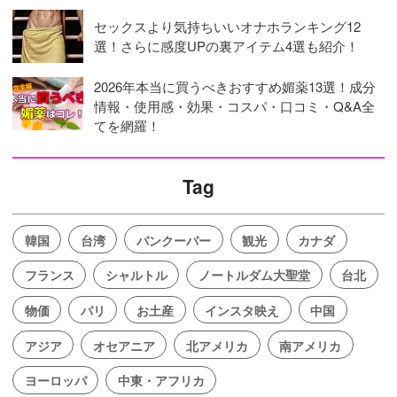
セックスより気持ちいいオナホランキング12
選！さらに感度UPの裏アイテム4選も紹介！
2026年本当に買うべきおすすめ媚薬13選！成分
情報・使用感・効果・コスパ・口コミ・Q&A全
てを網羅！
Tag
韓国
台湾
バンクーバー
観光
カナダ
フランス
シャルトル
ノートルダム大聖堂
台北
物価
パリ
お土産
インスタ映え
中国
アジア
オセアニア
北アメリカ
南アメリカ
ヨーロッパ
中東・アフリカ