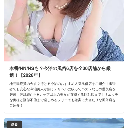
本番/NN/NSも？今治の風俗6店を全30店舗から厳
選！【2026年】
地元民絶賛の今すぐ行ける今治のおすすめ人気風俗店をご紹介！出張
者でも安心な今治美人が揃うデリヘルに絞ってハズレなしの優良店を
厳選！淫乱娘からHカップ以上の美女が在籍する巨乳店まで！？エッチ
な奥様と疑似不倫まで楽しめるフリーでも確実に大当たりな風俗店を
ご紹介！
愛媛