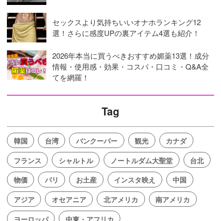
セックスより気持ちいいオナホランキング12
選！さらに感度UPの裏アイテム4選も紹介！
2026年本当に買うべきおすすめ媚薬13選！成分
情報・使用感・効果・コスパ・口コミ・Q&A全
てを網羅！
Tag
韓国
台湾
バンクーバー
観光
カナダ
フランス
シャルトル
ノートルダム大聖堂
台北
物価
パリ
お土産
インスタ映え
中国
アジア
オセアニア
北アメリカ
南アメリカ
ヨーロッパ
中東・アフリカ