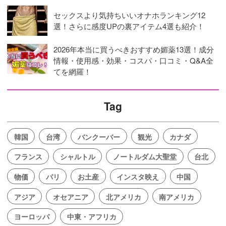
セックスより気持ちいいオナホランキング12
選！さらに感度UPの裏アイテム4選も紹介！
2026年本当に買うべきおすすめ媚薬13選！成分
情報・使用感・効果・コスパ・口コミ・Q&A全
てを網羅！
Tag
韓国
台湾
バンクーバー
観光
カナダ
フランス
シャルトル
ノートルダム大聖堂
台北
物価
パリ
お土産
インスタ映え
中国
アジア
オセアニア
北アメリカ
南アメリカ
ヨーロッパ
中東・アフリカ