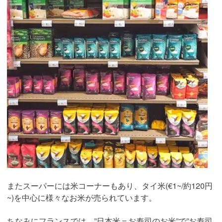
またスーパーには米コーナーもあり、タイ米(€1~/約120円
~)を中心に様々なお米が売られています。
ちなみにフランスでは、”日本米＝お寿司のお米”で”お寿司