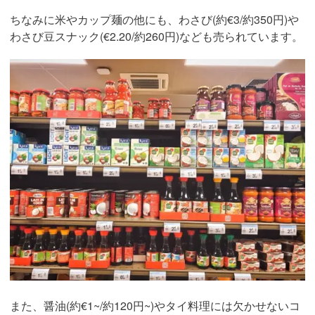
ちなみに米やカップ麺の他にも、わさび(約€3/約350円)や
わさび豆スナック(€2.20/約260円)なども売られています。
また、醤油(約€1~/約120円~)やタイ料理には欠かせないコ