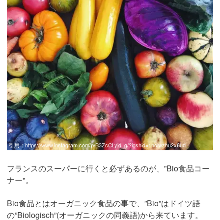
引用：
https://www.instagram.com/p/B3ZcCLyjd_g/?igshid=1nolwzhu2x6ud
フランスのスーパーに行くと必ずあるのが、”Bio食品コー
ナー"。
Bio食品とはオーガニック食品の事で、”Bio”はドイツ語
の”Biologisch”(オーガニックの同義語)から来ています。