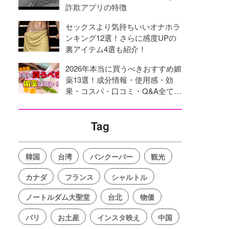
詐欺アプリの特徴
セックスより気持ちいいオナホラ
ンキング12選！さらに感度UPの
裏アイテム4選も紹介！
2026年本当に買うべきおすすめ媚
薬13選！成分情報・使用感・効
果・コスパ・口コミ・Q&A全てを
網羅！
Tag
韓国
台湾
バンクーバー
観光
カナダ
フランス
シャルトル
ノートルダム大聖堂
台北
物価
パリ
お土産
インスタ映え
中国