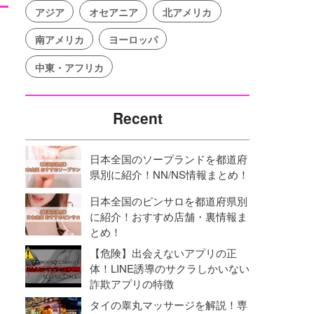
アジア
オセアニア
北アメリカ
南アメリカ
ヨーロッパ
中東・アフリカ
Recent
日本全国のソープランドを都道府
県別に紹介！NN/NS情報まとめ！
日本全国のピンサロを都道府県別
に紹介！おすすめ店舗・裏情報ま
とめ！
【危険】出会えないアプリの正
体！LINE誘導のサクラしかいない
詐欺アプリの特徴
タイの睾丸マッサージを解説！専