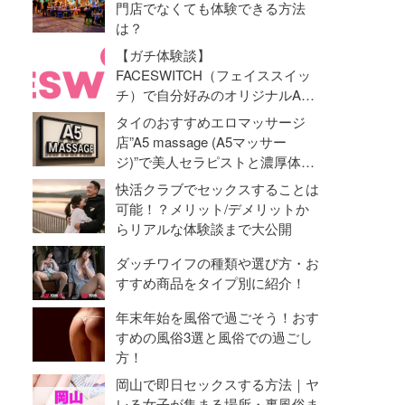
門店でなくても体験できる方法
は？
【ガチ体験談】
FACESWITCH（フェイススイッ
チ）で自分好みのオリジナルAV
動画を作成！オナニーライフに革
タイのおすすめエロマッサージ
命勃発！
店”A5 massage (A5マッサー
ジ)”で美人セラピストと濃厚体験
【抜き・本番】
快活クラブでセックスすることは
可能！？メリット/デメリットか
らリアルな体験談まで大公開
ダッチワイフの種類や選び方・お
すすめ商品をタイプ別に紹介！
年末年始を風俗で過ごそう！おす
すめの風俗3選と風俗での過ごし
方！
岡山で即日セックスする方法｜ヤ
レる女子が集まる場所・裏風俗ま